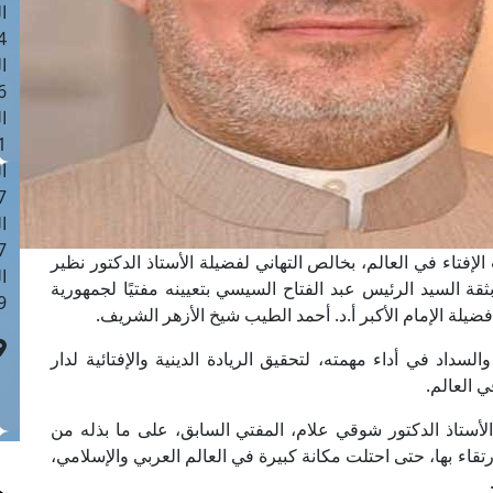
ا
 :42
ا
 :18
ا
 : 1
ا
7
ا
: 43
 الإفتاء في العالم، بخالص التهاني لفضيلة الأستاذ الدكتور نظير
ا
ثقة السيد الرئيس عبد الفتاح السيسي بتعيينه مفتيًا لجمهورية
 :8
ضيلة الإمام الأكبر أ.د. أحمد الطيب شيخ الأزهر الشريف.
سداد في أداء مهمته، لتحقيق الريادة الدينية والإفتائية لدار
ي العالم.
الأستاذ الدكتور شوقي علام، المفتي السابق، على ما بذله من
تقاء بها، حتى احتلت مكانة كبيرة في العالم العربي والإسلامي،