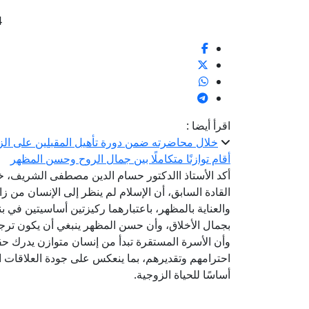
4
اقرأ أيضا :
خلال محاضرته ضمن دورة تأهيل المقبلين على الزوا
أقام توازنًا متكاملًا بين جمال الروح وحسن المظهر
أكد الأستاذ االدكتور حسام الدين مصطفى الشريف، خب
القادة السابق، أن الإسلام لم ينظر إلى الإنسان من زاو
والعناية بالمظهر، باعتبارهما ركيزتين أساسيتين في بن
بجمال الأخلاق، وأن حسن المظهر ينبغي أن يكون ترج
وأن الأسرة المستقرة تبدأ من إنسان متوازن يدرك ح
احترامهم وتقديرهم، بما ينعكس على جودة العلاقات الإ
أساسًا للحياة الزوجية.