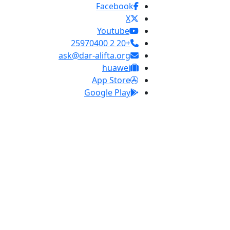
Facebook
X
Youtube
+20 2 25970400
ask@dar-alifta.org
huawei
App Store
Google Play