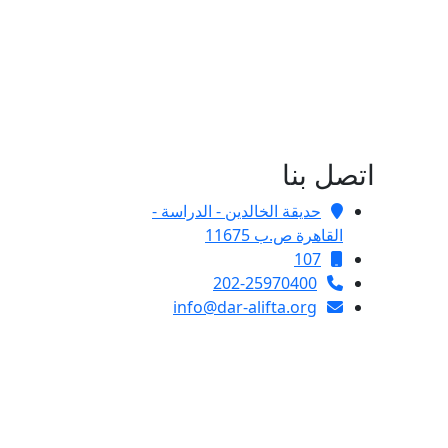
اتصل بنا
حديقة الخالدين - الدراسة -
القاهرة ص.ب 11675
107
202-25970400
info@dar-alifta.org