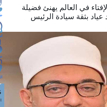
لإفتاء في العالم يهنئ فضيلة
 عياد بثقة سيادة الرئيس
طل
اس
حج
ال
م
الق