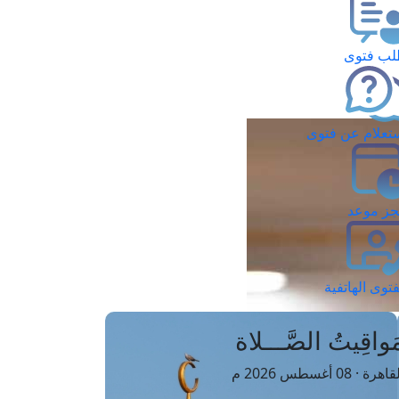
ب فتوى
تعلام عن فتوى
ز موعد
فتوى الهاتفية
َواقِيتُ الصَّـــلاة
اهرة · 08 أغسطس 2026 م