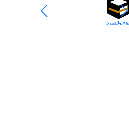
لحج والعمرة
رمضان