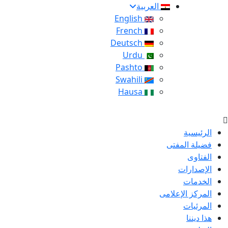
العربية
English
French
Deutsch
Urdu
Pashto
Swahili
Hausa
الرئيسية
فضيلة المفتى
الفتاوى
الإصدارات
الخدمات
المركز الإعلامى
المرئيات
هذا ديننا