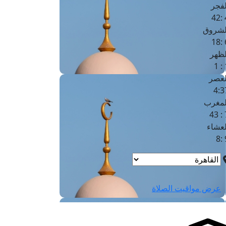
لفجر
4
لشروق
6
لظهر
1
لعصر
4:3
لمغرب
7 
لعشاء
9
عرض مواقيت الصلاة