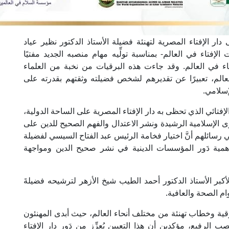
دار الإفتاء المصرية لتهنئة فضيلة الأستاذ الدكتور نظير عياد
الإفتاء في العالم- بمناسبة تولِّيه مهام منصبه الجديد مفتيًا
إفتاء في العالم. وقد جاءت هذه البرقيات من نخبة من العلماء
عالم، تعبيرًا عن تقديرهم لشخص فضيلته وثقتهم بقدرته على
لإسلامي.
الإفتائي الذي تحظى به دار الإفتاء المصرية على الساحة الدولية،
ى الإسلامية الرشيدة ونشر الاعتدال والفهم الصحيح للدين على
في رسائلهم أنَّ اختيار فخامة الرئيس عبد الفتاح السيسي لفضيلة
همية دَور المؤسسات الدينية في نشر صحيح الدين ومواجهة
لأكبر الأستاذ الدكتور أحمد الطيب شيخ الأزهر لترشيحه فضيلةَ
ام الصحة والعافية.
َت دار الإفتاء المصرية حتى الآن أكثر من 100 برقية وخطاب تهنئة من مختلف أنحاء العالم، حيث أبدى المهنئون
صب الرفيع، مؤكدين أن هذا التعيين يُعزِّز من دَور دار الإفتاء