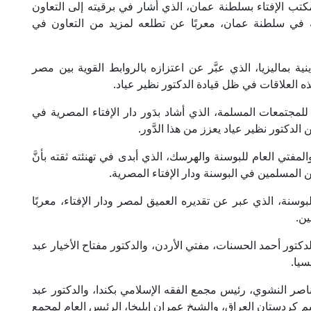
تب الإفتاء بسلطنة عمان، الذي أشار في برقيته إلى التعاون
نية في سلطنة عمان، معربًا عن تطلعه لمزيد من التعاون في
ية بماليزيا، الذي عبَّر عن اعتزازه بالروابط القوية بين مصر
هذه العلاقات في ظل قيادة الدكتور نظير عياد.
مجتمعات المسلمة، الذي أشاد بدَور دار الإفتاء المصرية في
الدكتور نظير عياد يعزز من هذا الدَّور.
تي العام للبوسنة والهرسك، الذي أبدى في تهنئته ثقته بأنَّ
ن المسلمين في البوسنة ودار الإفتاء المصرية.
ة، الذي عبر عن تقديره العميق لمصر ودار الإفتاء، معربًا
ين.
تور أحمد الحسنات، مفتي الأردن، والدكتور مفتاح الأخيار عبد
سيا.
 ناصر النشوي، رئيس مجمع الفقه الإسلامي بكندا، والدكتور عبد
يم كردستان العراق، والشيخ عمران إيليخا، الرئيس العام لمجمع