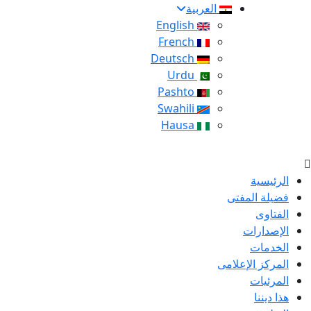
العربية
English
French
Deutsch
Urdu
Pashto
Swahili
Hausa
الرئيسية
فضيلة المفتى
الفتاوى
الإصدارات
الخدمات
المركز الإعلامى
المرئيات
هذا ديننا