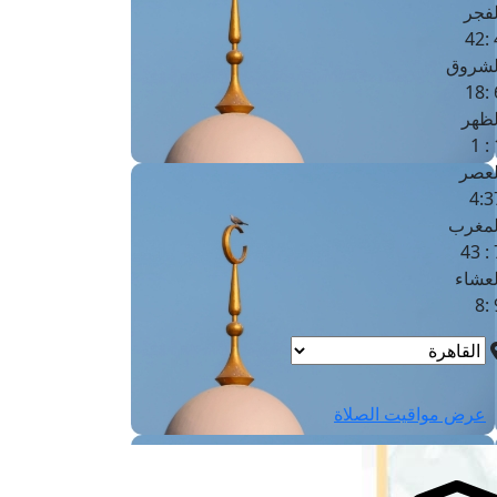
لفجر
4
لشروق
6
لظهر
1
لعصر
4:3
لمغرب
7 
لعشاء
9
عرض مواقيت الصلاة