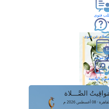
ب فتوى
تعلام عن فتوى
ز موعد
فتوى الهاتفية
َواقِيتُ الصَّـــلاة
اهرة · 08 أغسطس 2026 م