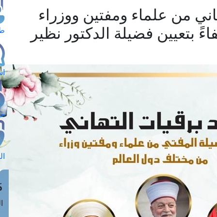
اني من علماء ومفتين ووزراء
ءً بتعيين فضيلة الدكتور نظير
طل
اس
حج
ال
م
الق