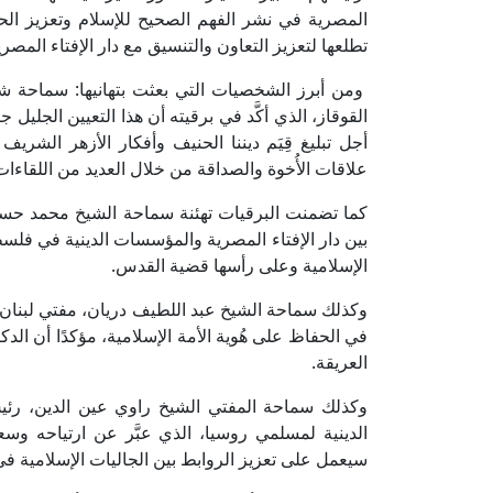
المصرية في نشر الفهم الصحيح للإسلام وتعزيز الحوا
تطلعها لتعزيز التعاون والتنسيق مع دار الإفتاء المصر
ومن أبرز الشخصيات التي بعثت بتهانيها: سماحة شيخ
القوقاز، الذي أكَّد في برقيته أن هذا التعيين الجليل 
أجل تبليغ قِيَم ديننا الحنيف وأفكار الأزهر الشريف
علاقات الأُخوة والصداقة من خلال العديد من اللقاءات
كما تضمنت البرقيات تهئنة سماحة الشيخ محمد حسي
بين دار الإفتاء المصرية والمؤسسات الدينية في فل
الإسلامية وعلى رأسها قضية القدس.
وكذلك سماحة الشيخ عبد اللطيف دريان، مفتي لبنان، ال
في الحفاظ على هُوية الأمة الإسلامية، مؤكدًا أن ا
العريقة.
وكذلك سماحة المفتي الشيخ راوي عين الدين، رئي
الدينية لمسلمي روسيا، الذي عبَّر عن ارتياحه وسع
سيعمل على تعزيز الروابط بين الجاليات الإسلامية في ر