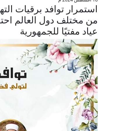
استمرار توافد برقيات الته
من مختلف دول العالم احتفا
عياد مفتيًا للجمهورية