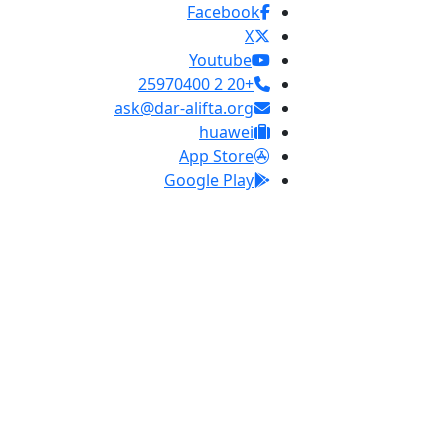
Facebook
X
Youtube
+20 2 25970400
ask@dar-alifta.org
huawei
App Store
Google Play