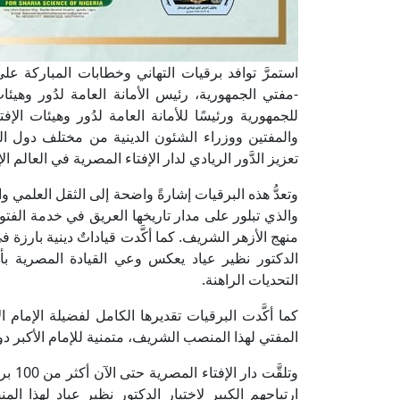
استمرَّ توافد برقيات التهاني وخطابات المباركة على 
-مفتي الجمهورية، رئيس الأمانة العامة لدُور وهيئات 
للجمهورية ورئيسًا للأمانة العامة لدُور وهيئات ال
والمفتين ووزراء الشئون الدينية من مختلف دول ال
تعزيز الدَّور الريادي لدار الإفتاء المصرية في العالم ا
وتعدُّ هذه البرقيات إشارةً واضحة إلى الثقل العلمي و
والذي تبلور على مدار تاريخها العريق في خدمة الفتو
منهج الأزهر الشريف. كما أكَّدت قياداتٌ دينية بارزة 
الدكتور نظير عياد يعكس وعي القيادة المصرية بأ
التحديات الراهنة.
كما أكَّدت البرقيات تقديرها الكامل لفضيلة الإمام ا
المفتي لهذا المنصب الشريف، متمنية للإمام الأكبر دو
وتلقّ
ارتياحهم الكبير لاختيار الدكتور نظير عياد لهذا المن