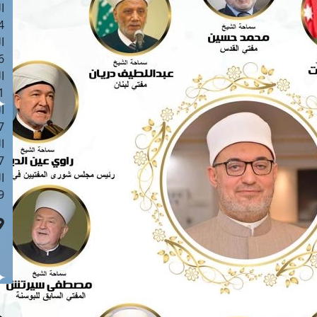
ا
 :42
ا
 :18
ا
 : 1
ا
7
ا
: 43
ا
 :8