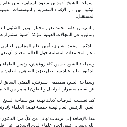
وسماحة الشيخ أحمد بن سعود السيابي، أمين عام مك
الوثيق بين دار الإفتاء المصرية والمؤسسات الدي
المستقبل.
والسيناتور داتو محمد نعيم مختار، وزير الشئون الدين
وماليزيا في المجالات الدينية، مؤكدًا أهمية استمرار 
والدكتور محمد بشاري، أمين عام المجلس العالمي لل
دعم المجتمعات المسلمة حول العالم، معتبرًا أن تعيين 
وسماحة الشيخ حسين كافازوفيتش، رئيس العلماء والمف
الدكتور نظير عياد سيواصل تعزيز التفاهم والتعاون بي
وسماحة الشيخ مصطفى سيرتش، المفتي السابق للبوسن
عن ثقته باستمرار التواصل والتعاون المثمر بين الجانب
كما تضمنت البرقيات كذلك تهنئة من سماحة الشيخ الدك
الغني، الرئيس العام لهيئة جمعية نهضة العلماء بإندوني
هذا بالإضافة إلى برقيات تهاني من كلٍّ من: الدكتور
الله ويسي، رئيس اتحاد علماء الدين الإسلامي في إقل