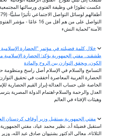
عكست تطورًا في وظيفة الفتوى ورسالتها المجتمعية-
أ
التواصل على من هم أقل من 6
الآمنة"لحماية النشء
خلال كلمة فضيلته في مؤتمر "الحضارة الإسلامية ..
طشقند.. مفتي الجمهورية يؤكد: الحضارة الإسلامية 
الكون، ويحقق التوازن بين الروح والمادة
التسامح والسلام في الإسلام أصل راسخ ومنظومة ح
الحضارة الغربية المعاصرة أخفقت في تحقيق التوازن 
الخاصة على حساب العدالة-إبراز القيم الحضارية للإ
العدل والرحمة والسلام-اهتمام الدولة المصرية بترسيخ
وهيئات الإفتاء في العالم
مفتي الجمهورية يستقبل وزير أوقاف كردستان الع
استقبل فضيلة أ.د. نظير محمد عياد، مفتي الجمهورية، ر
الثلاثاء، معالي الدكتور بشتيوان صادق عبد الله، وزير