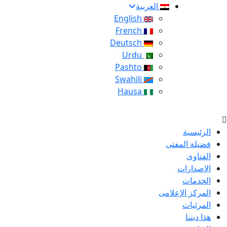
العربية
English
French
Deutsch
Urdu
Pashto
Swahili
Hausa
الرئيسية
فضيلة المفتى
الفتاوى
الإصدارات
الخدمات
المركز الإعلامى
المرئيات
هذا ديننا