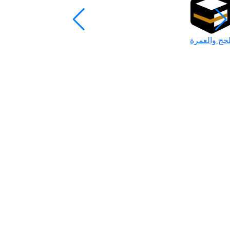
لحج والعمرة
رمضان