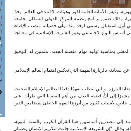
ا
 :42
رية، رئيس الأمانة العامة لدُور وهيئات الإفتاء في العالم- وفدًا
ا
جيريا، وذلك ضمن برنامج ينظمه المركز الدولي للسكان بجامعة
 :18
ي أول استقبال رسمي لوفد منذ تولِّي فضيلته منصب الإفتاء،
ا
لى أساس النوع الاجتماعي ودور الشريعة الإسلامية في معالجة
 : 1
ا
لة المفتي بمناسبة توليه مهام منصبه الجديد، متمنين له التوفيق
7
ا
: 43
ا عن سعادته بالزيارة المهمة التي تعكس اهتمام العالم الإسلامي
ا
 :8
ا البارزة، والتي تتطلب تفهمًا دقيقًا لتعاليم الإسلام الصحيحة
، مشيرًا إلى أنَّ قضية العنف من أهم القضايا التي طرأت على
ل خاص، لأسباب كثيرة من أبرزها الفهم الخاطئ لمضامين الدين
تند إلى مصدرين أساسيين هما القرآن الكريم والسنة النبوية،
ة. وقال: "إن الشريعة الإسلامية جاءت لتكريم الإنسان وضمان