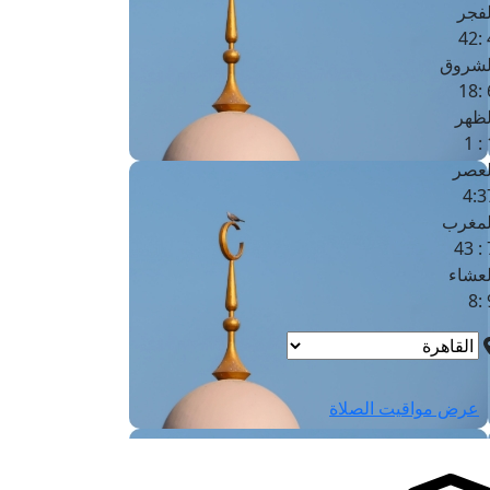
لفجر
4
لشروق
6
لظهر
1
لعصر
4:3
لمغرب
7 
لعشاء
9
عرض مواقيت الصلاة