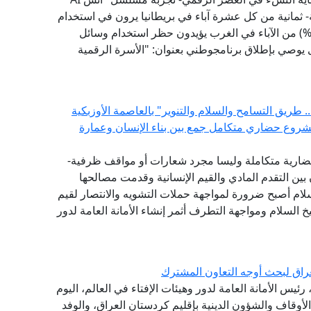
 ثمانية من كل عشرة آباء في بريطانيا يرون في استخدام
طفالهم لوسائل التواصل الاجتماعي تأثيرًا سلبيًّا- (79%) من الآباء في الغرب يؤيدون حظر استخدام وسائل
1 عامًا - مؤشر الفتوى يوصي بإطلاق برنامجوطني بعنوان: "الأسرة الرقمية
 طريق التسامح والسلام والتنوير" بالعاصمة الأوزبكية
مشروع حضاري متكامل جمع بين بناء الإنسان وعمارة
ضارية متكاملة وليسا مجرد شعارات أو مواقف ظرفية-
بين التقدم المادي والقيم الإنسانية وقدمت مصالحها
سلام أصبح ضرورة لمواجهة حملات التشويه والانتصار لقيم
 السلام ومواجهة التطرف أثمر إنشاء الأمانة العامة لدور
راق لبحث أوجه التعاون المشترك
ئيس الأمانة العامة لدور وهيئات الإفتاء في العالم، اليوم
 الأوقاف والشؤون الدينية بإقليم كردستان العراق، والوفد