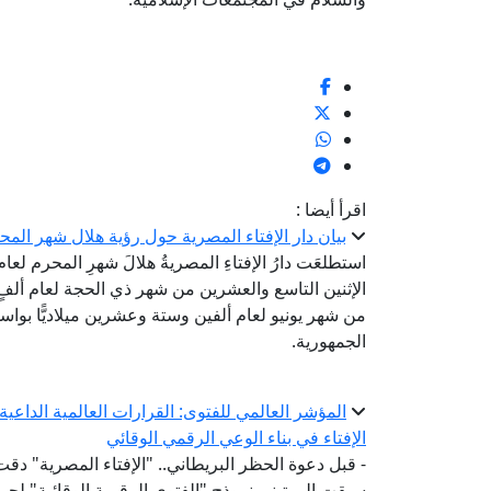
اقرأ أيضا :
بيان دار الإفتاء المصرية حول رؤية هلال شهر المحرم لع
استطلعَت دارُ الإفتاءِ المصريةُ هلالَ شهرِ المحرم لعا
الإثنين التاسع والعشرين من شهر ذي الحجة لعام ألفٍ 
من شهر يونيو لعام ألفين وستة وعشرين ميلاديًّا بواسطة
الجمهورية.
المؤشر العالمي للفتوى: القرارات العالمية الداع
الإفتاء في بناء الوعي الرقمي الوقائي
- قبل دعوة الحظر البريطاني.. "الإفتاء المصرية" دقت