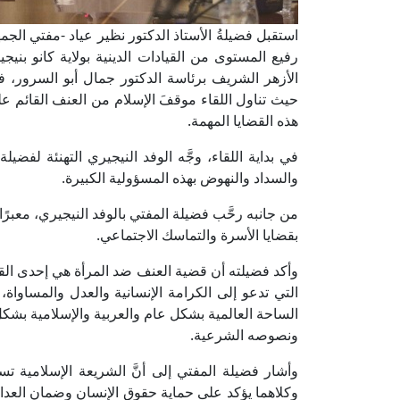
استقبل فضيلةُ الأستاذ الدكتور نظير عياد -مفتي الجمهو
رفيع المستوى من القيادات الدينية بولاية كانو بني
الأزهر الشريف برئاسة الدكتور جمال أبو السرور، ف
حيث تناول اللقاء موقفَ الإسلام من العنف القائم ع
هذه القضايا المهمة.
في بداية اللقاء، وجَّه الوفد النيجيري التهنئة لفضي
والسداد والنهوض بهذه المسؤولية الكبيرة.
من جانبه رحَّب فضيلة المفتي بالوفد النيجيري، معبرً
بقضايا الأسرة والتماسك الاجتماعي.
وأكد فضيلته أن قضية العنف ضد المرأة هي إحدى القضاي
التي تدعو إلى الكرامة الإنسانية والعدل والمساواة
الساحة العالمية بشكل عام والعربية والإسلامية بشك
ونصوصه الشرعية.
وأشار فضيلة المفتي إلى أنَّ الشريعة الإسلامية تس
وكلاهما يؤكد على حماية حقوق الإنسان وضمان العدال