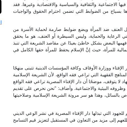
ا الاجتماعية والثقافية والسياسية والاقتصادية وغيرها. فقد
اها بسياج من الضوابط التي تضمن احترام الحقوق والواجبات
ا
ال العنف ضد المرأة ويضع ضوابط صارمة لحماية الأسرة من
عني الرعاية والحماية، وليس السيطرة أو العنف، هو ما يحقق
فهمها البعض بشكل خاطئ بعيدًا عن مقاصد الشريعة التي تنبذ
لمالية للمرأة، حيث إنَّ الإسلام يحفظ للمرأة حقها الكامل في
ر الإفتاء ووزارة الأوقاف وكافة المؤسسات الدينية تتبنى منهجًا
مناهج الفقهية التي تراعي فقه الواقع، لأن الشريعة الإسلامية
د لا يتوقف، موضحًا أن دار الإفتاء المصرية تراعي فقه الواقع
 وظروفه البيئية والاجتماعية. وأضاف: "نحن نحرص على تقديم
اص بالسائل، وهذا هو سر مرونة الشريعة الإسلامية وصلاحيتها
لجهود التي تبذلها دار الإفتاء المصرية في نشر الوعي الديني
عهم إلى مزيد من التعاون في المستقبل لتعزيز قيم التسامح