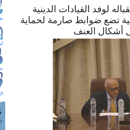
اله لوفد القيادات الدينية
مية تضع ضوابط صارمة لحماية
طل
ل أشكال العنف
اس
حج
ال
م
الق