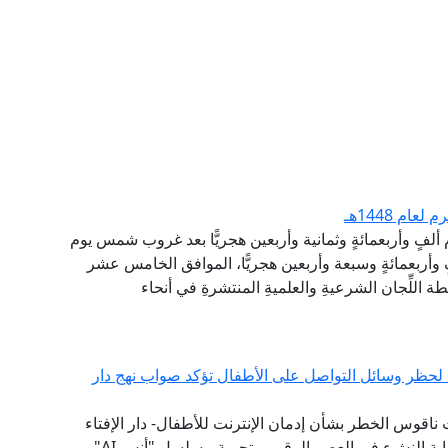
ام 1448هـ
م ألفٍ وأربعمائةٍ وثمانية وأربعين هجريًّا بعد غروب شمس يوم
وأربعمائةٍ وسبعة وأربعين هجريًّا، الموافق الخامس عشر
 اللِّجان الشرعيةِ والعلميةِ المنتشرةِ في أنحاء
ية لحظر وسائل التواصل على الأطفال تؤكد صواب نهج دار
 ناقوس الخطر بشأن إدمان الإنترنت للأطفال- دار الإفتاء
سبقت إلى تبني نموذج "الفتوى الرقمية الوقائية" لحماية النشء في العصر الرقمي- تجربة مسلسل "أنس AI"