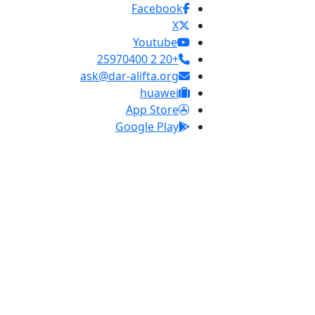
Facebook
X
Youtube
+20 2 25970400
ask@dar-alifta.org
huawei
App Store
Google Play