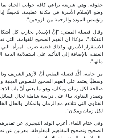
حقوقه، وهي شريعة تراعي كافة جوانب الحياة بما فيه
وضع الإسلام الأسرة في مكانة عظيمة، مُحيطًا إي
وتؤسس للمودة والرحمة بين الزوجين".
وقال فضيلة المفتي: "إنَّ الإسلام يحارب كل أشك
التفكك"، مؤكدًا أن الفهم الصحيح للقوامة، التي ت
الاستقرار الأسري. وكذلك قضية ضرب المرأة، التي 
العنف، بالإضافة إلى التأكيد على استقلالية الذمة ا
مالها".
من جانبه، أكَّد فضيلة المفتي أنَّ الأزهر الشريف ودا
وسطيًّا يعتمد على الفهم الصحيح للنصوص الدينية وال
صالحة لكل زمان ومكان، وهو ما يعني أنَّ باب الاجتها
وتصدر الفتاوى بناءً على دراسة شاملة لحال السائل
الفتاوى التي تتلاءم مع الزمان والمكان والحال الخ
لكل زمان ومكان".
وفي ختام اللقاء، أعرب الوفد النيجيري عن تقديرهم ل
الصحيح وتصحيح المفاهيم المغلوطة، معربين عن تطل
والسلام في المجتمعات الإسلامية.