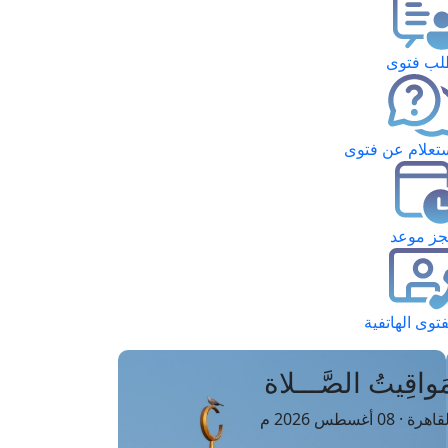
ب فتوى
تعلام عن فتوى
ز موعد
فتوى الهاتفية
َواقِيتُ الصَّـــلاة
اهرة · 08 أغسطس 2026 م