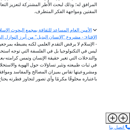
المرافق له؛ وذلك لبحث الأُطر المشتركة لتعزيز التعا
المفتين ومواجهة الفكر المتطرف.
الأمين العام المساعد للثقافة بمجمع البحوث الإسل
الإفتاء: - مشروع "الإنسان البديل" من أبرز النوازل ا
- الإسلام لا يرفض التقدم العلمي لكنه يضبطه بمرج
ليس في التكنولوجيا بل في الفلسفة التي توجه استخدام
والتدخلات التي تغير حقيقة الإنسان وتمس كرامته-ب
في ثبات طبيعته وتثير تساؤلات حول الهوية والاستخل
ومشروعيتها تقاس بميزان المصالح والمفاسد وموافقته
باعتباره مخلوقًا مكرمًا وأي تصور لتجاوز فطرته يحتا
اتصل بنا