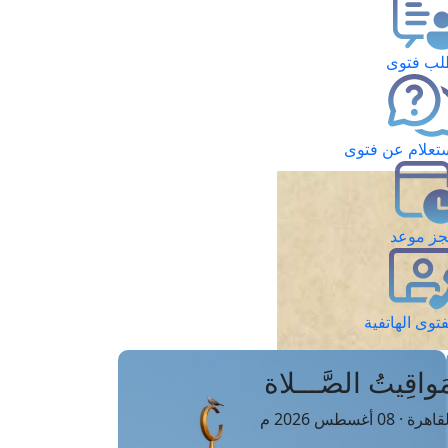
ب فتوى
تعلام عن فتوى
ز موعد
فتوى الهاتفية
َواقِيتُ الصَّـــلاة
اهرة · 08 أغسطس 2026 م