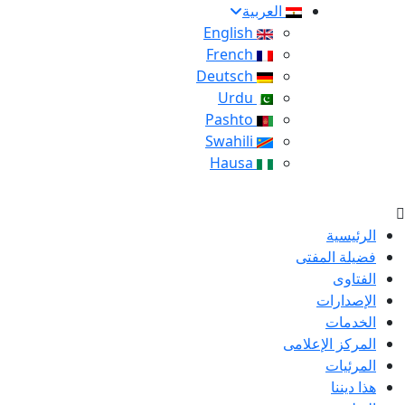
العربية
English
French
Deutsch
Urdu
Pashto
Swahili
Hausa
الرئيسية
فضيلة المفتى
الفتاوى
الإصدارات
الخدمات
المركز الإعلامى
المرئيات
هذا ديننا