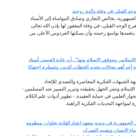
جه القبلي في وفاة والدة زوجته
الجمهورية، بخالص التعازي وصادق المواساة إلى الأستاذ
ع الوجه القبلي، في وفاة المغفور لها بإذن الله تعالى
أن يتغمدها بواسع رحمته وأن يسكنها الفردوس الأعلى من
إسلامي وموقف الإسلام منها".. أ.د. غادة الغنيمي أستاذ
ية أحد أهم مجالات تجديد الخطاب الديني وتستلزم اجتهادًا
هة الشبهات الفكرية المعاصرة والتصدي للإلحاد
الإسلام ونشر الجهل بحقيقته وتبرير التمييز ضد المسلمين.-
حوار العلمي في حماية العقيدة. - تطوير أدوات علم الكلام
 لمواجهة التحديات الفكرية الراهنة.
الجمهورية في ندوته بمعهد إعداد القادة بحلوان: منظومة
اء الإنسان وتشييد العمران