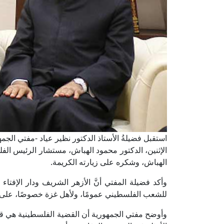
استقبل فضيلةُ الأستاذ الدكتور نظير عياد -مفتي الجمهور
الإثنين، الدكتور محمود الهباش، مستشار الرئيس ال
الهباش، وشكره على زيارته الكريمة.
وأكد فضيلة المفتي أنَّ الأزهر الشريف ودار الإفتاء
للشعب الفلسطيني عمومًا، ولأهل غزة خصوصًا، على ص
وأوضح مفتي الجمهورية أن القضية الفلسطينية هي 