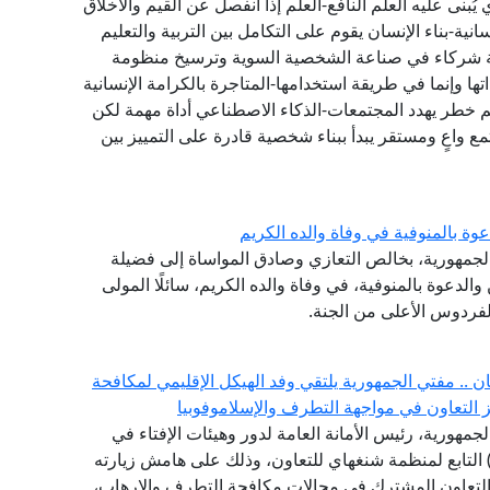
ي يُبنى عليه العلم النافع-العلم إذا انفصل عن القيم والأخلاق
انية-بناء الإنسان يقوم على التكامل بين التربية والتعليم
عة شركاء في صناعة الشخصية السوية وترسيخ منظومة
 وإنما في طريقة استخدامها-المتاجرة بالكرامة الإنسانية
 خطر يهدد المجتمعات-الذكاء الاصطناعي أداة مهمة لكن
ع واعٍ ومستقر يبدأ ببناء شخصية قادرة على التمييز بين
وة بالمنوفية في وفاة والده الكريم
الجمهورية، بخالص التعازي وصادق المواساة إلى فضيلة
والدعوة بالمنوفية، في وفاة والده الكريم، سائلًا المولى
لفردوس الأعلى من الجنة.
.. مفتي الجمهورية يلتقي وفد الهيكل الإقليمي لمكافحة
جمهورية، رئيس الأمانة العامة لدور وهيئات الإفتاء في
لعالم، وفد الهيكل الإقليمي لمكافحة الإرهاب (RATS) التابع لمنظمة شنغهاي للتعاون، وذلك على هامش زيارته
التعاون المشترك في مجالات مكافحة التطرف والإرهاب،