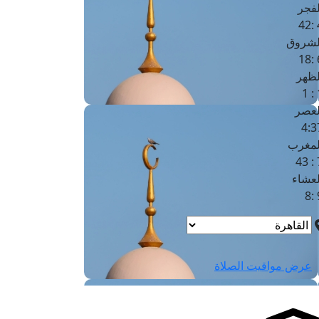
لفجر
4
لشروق
6
لظهر
1
لعصر
4:3
لمغرب
7 
لعشاء
9
عرض مواقيت الصلاة