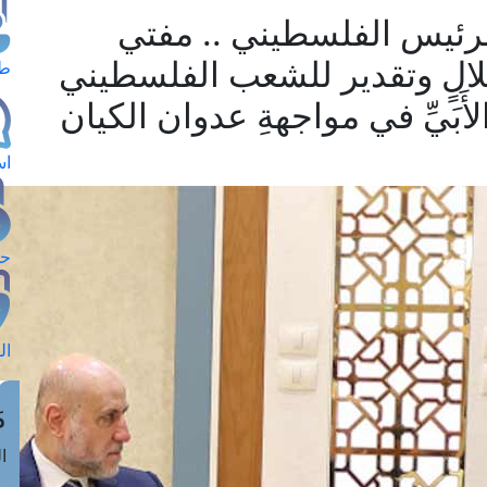
لرئيس الفلسطيني .. مفتي
إجلالٍ وتقدير للشعب الفلسطيني
طل
َبَيِّ في مواجهةِ عدوان الكيان
اس
حج
ال
م
الق