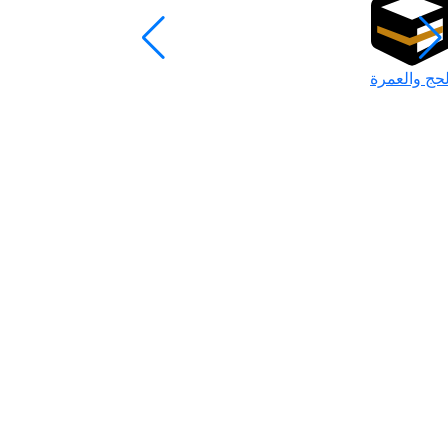
لحج والعمرة
رمضان