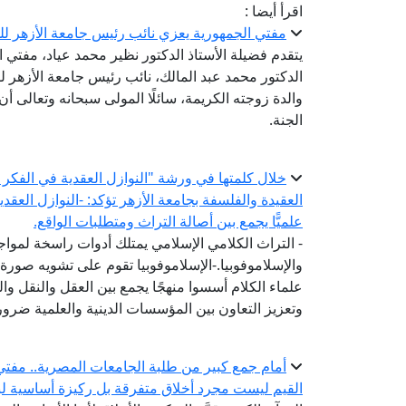
اقرأ أيضا :
مفتي الجمهورية يعزي نائب رئيس جامعة الأزهر للو
يتقدم فضيلة الأستاذ الدكتور نظير محمد عياد، مفتي 
الدكتور محمد عبد المالك، نائب رئيس جامعة الأزهر لفر
والدة زوجته الكريمة، سائلًا المولى سبحانه وتعالى 
الجنة.
خلال كلمتها في ورشة "النوازل العقدية في الفكر ال
العقيدة والفلسفة بجامعة الأزهر تؤكد: -النوازل العقد
علميًّا يجمع بين أصالة التراث ومتطلبات الواقع.
- التراث الكلامي الإسلامي يمتلك أدوات راسخة لمواج
والإسلاموفوبيا.-الإسلاموفوبيا تقوم على تشويه صورة 
علماء الكلام أسسوا منهجًا يجمع بين العقل والنقل وال
وتعزيز التعاون بين المؤسسات الدينية والعلمية ضرورة
أمام جمع كبير من طلبة الجامعات المصرية.. مفتي 
القيم ليست مجرد أخلاق متفرقة بل ركيزة أساسية لبن