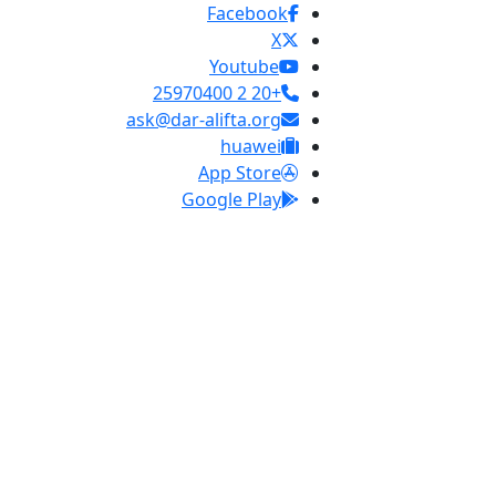
Facebook
X
Youtube
+20 2 25970400
ask@dar-alifta.org
huawei
App Store
Google Play