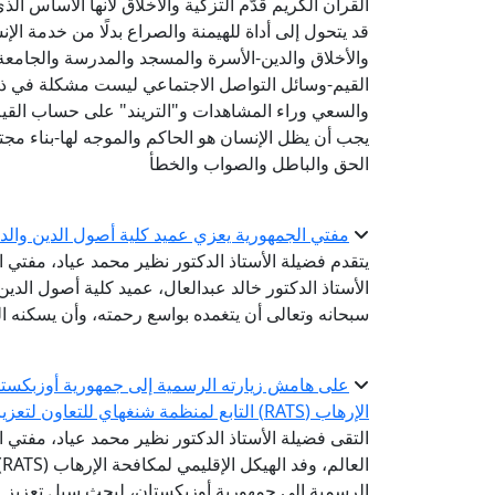
القرآن الكريم قدَّم التزكية والأخلاق لأنها الأساس الذ
قد يتحول إلى أداة للهيمنة والصراع بدلًا من خدمة الإنس
والأخلاق والدين-الأسرة والمسجد والمدرسة والجام
القيم-وسائل التواصل الاجتماعي ليست مشكلة في ذاتها
والسعي وراء المشاهدات و"التريند" على حساب القيم
يجب أن يظل الإنسان هو الحاكم والموجه لها-بناء مجتم
الحق والباطل والصواب والخطأ
مفتي الجمهورية يعزي عميد كلية أصول الدين والدع
يتقدم فضيلة الأستاذ الدكتور نظير محمد عياد، مفتي 
الأستاذ الدكتور خالد عبدالعال، عميد كلية أصول الدين 
سبحانه وتعالى أن يتغمده بواسع رحمته، وأن يسكنه ا
على هامش زيارته الرسمية إلى جمهورية أوزبكستان 
الإرهاب (RATS) التابع لمنظمة شنغهاي للتعاون لتعزيز التعاون في مواجهة التطرف والإسلاموفوبيا
التقى فضيلة الأستاذ الدكتور نظير محمد عياد، مفتي ال
ا
الرسمية إلى جمهورية أوزبكستان، لبحث سبل تعزيز 