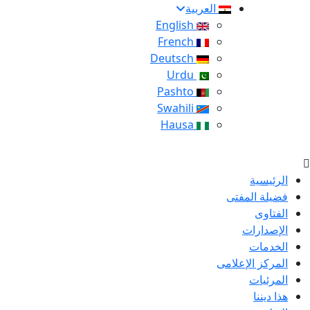
العربية
English
French
Deutsch
Urdu
Pashto
Swahili
Hausa
الرئيسية
فضيلة المفتى
الفتاوى
الإصدارات
الخدمات
المركز الإعلامى
المرئيات
هذا ديننا