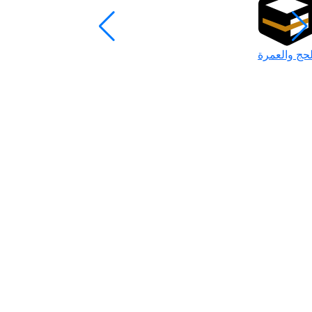
لحج والعمرة
رمضان