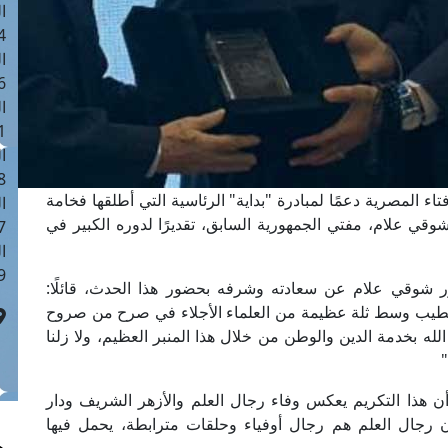
ا
 :41
ا
 :17
ا
 : 1
ا
8
تاء المصرية دعمًا لمبادرة "بداية" الرئاسية التي أطلقها فخامة
ا
وقي علام، مفتي الجمهورية السابق، تقديرًا لدوره الكبير في
: 44
ا
 :9
 شوقي علام عن سعادته وشرفه بحضور هذا الحدث، قائلًا:
لطيب وسط ثلة عظيمة من العلماء الأجلاء في صرح من صروح
 الله بخدمة الدين والوطن من خلال هذا المنبر العظيم، ولا زلنا
أن هذا التكريم يعكس وفاء رجال العلم والأزهر الشريف ودار
أن رجال العلم هم رجال أوفياء وحلقات مترابطة، يحمل فيها