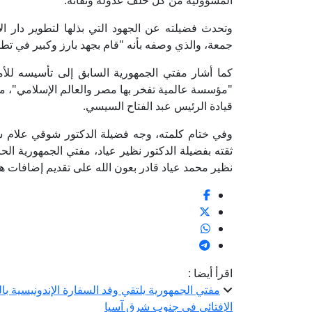
المسؤولية من كل خلف عدوله وثقاته."
وتحدث فضيلته عن الجهود التي بذلها لتطوير دار الإ
جمعة، والذي وصفه بأنه "قام بجهد بارز وكبير في تطوي
كما أشار مفتي الجمهورية السابق إلى تأسيسه للأمان
"مؤسسة عالمية تفخر بها مصر والعالم الإسلامي"، مؤك
قيادة الرئيس عبد الفتاح السيسي.
وفي ختام كلمته، وجه فضيلة الدكتور شوقي علام شكره
ثقته بفضيلة الدكتور نظير عياد، مفتي الجمهورية الحال
نظير محمد عياد قادر بعون الله على تقديم إضافات ها
اقرأ أيضا :
مفتي الجمهورية يلتقي وفد السفارة الإندونيسية ب
الإفتائي في جنوب شرق آسيا