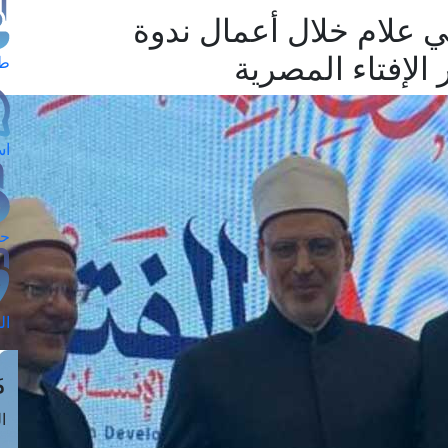
 علام خلال أعمال ندوة
 الإفتاء المصرية
طل
اس
حج
ال
م
الق