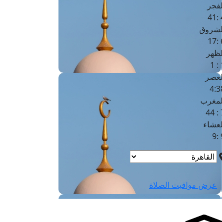
لفجر
4
لشروق
6
لظهر
1
لعصر
4:3
لمغرب
7 
لعشاء
9
عرض مواقيت الصلاة