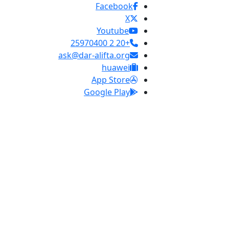
Facebook
X
Youtube
+20 2 25970400
ask@dar-alifta.org
huawei
App Store
Google Play