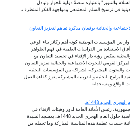
لام والتنوير" باعتباره منصةً دولية للحوار وتبادل
ينية في ترسيخ السلم المجتمعي ومواجهة الفكر المتطرف.
تماعية والجنائية يوقعان مذكرة تفاهم لتعزيز التعاون
دوار بين المؤسسات الوطنية كونه أهم ركائز بناء الوعي
آفاق الاستفادة من الدراسات العلمية في فهم الظواهر
البحثية يعكس رؤية دار الإفتاء في تجسيد التعاون مع
ركز القومي للبحوث الاجتماعية والجنائية:تعزيز التعاون
راسات والبحوث المشتركة-الشراكة بين المؤسسات البحثية
ذ البرامج البحثية والتدريبية المشتركة يعزز كفاءة العمل
ت الواقع ومستجداته
جري الجديد 1448هـ
مهورية، رئيس الأمانة العامة لدور وهيئات الإفتاء في
العالم، مساء اليوم الإثنين، احتفال وزارة الأوقاف بمناسبة حلول العام الهجري الجديد 1448هـ، بمسجد السيدة
انية جسدت عظمة هذه المناسبة المباركة وما تحمله من