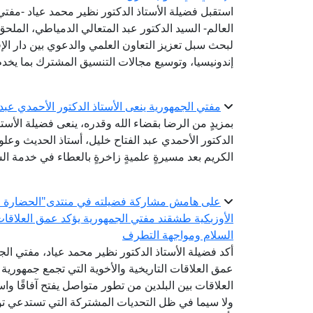
استقبل فضيلة الأستاذ الدكتور نظير محمد عياد -مفتي ا
العالم- السيد الدكتور عبد المتعالي الدمياطي، الملحق
لبحث سبل تعزيز التعاون العلمي والدعوي بين دار الإ
إندونيسيا، وتوسيع مجالات التنسيق المشترك بما يخدم
مفتي الجمهورية ينعى الأستاذ الدكتور الأحمدي عبد
بمزيدٍ من الرضا بقضاء الله وقدره، ينعى فضيلة الأستا
الدكتور الأحمدي عبد الفتاح خليل، أستاذ الحديث وعلو
الكريم بعد مسيرةٍ علميةٍ زاخرةٍ بالعطاء في خدمة الس
على هامش مشاركة فضيلته في منتدى"الحضارة الإس
الأوزبكية طشقند مفتي الجمهورية يؤكد عمق العلاقات 
السلام ومواجهة التطرف
أكد فضيلة الأستاذ الدكتور نظير محمد عياد، مفتي الجم
عمق العلاقات التاريخية والأخوية التي تجمع جمهورية
العلاقات بين البلدين من تطور متواصل يفتح آفاقًا واس
ولا سيما في ظل التحديات المشتركة التي تستدعي توح