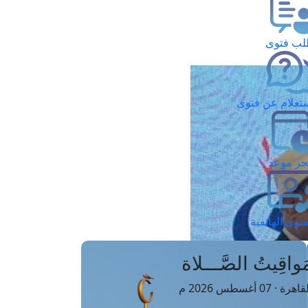
ب فتوى
تعلام عن فتوى
ز موعد
فتوى الهاتفية
َواقِيتُ الصَّـــلاة
اهرة · 07 أغسطس 2026 م