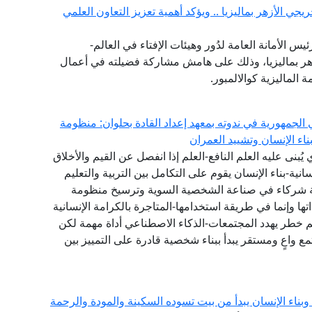
جي الأزهر بماليزيا .. ويؤكد أهمية تعزيز التعاون العلمي
يس الأمانة العامة لدُور وهيئات الإفتاء في العالم-
هر بماليزيا، وذلك على هامش مشاركة فضيلته في أعمال
ة الماليزية كوالالمبور.
الجمهورية في ندوته بمعهد إعداد القادة بحلوان: منظومة
اء الإنسان وتشييد العمران
ي يُبنى عليه العلم النافع-العلم إذا انفصل عن القيم والأخلاق
انية-بناء الإنسان يقوم على التكامل بين التربية والتعليم
عة شركاء في صناعة الشخصية السوية وترسيخ منظومة
 وإنما في طريقة استخدامها-المتاجرة بالكرامة الإنسانية
 خطر يهدد المجتمعات-الذكاء الاصطناعي أداة مهمة لكن
ع واعٍ ومستقر يبدأ ببناء شخصية قادرة على التمييز بين
اء الإنسان يبدأ من بيت تسوده السكينة والمودة والرحمة