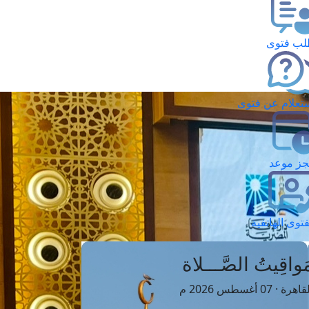
ب فتوى
تعلام عن فتوى
ز موعد
فتوى الهاتفية
َواقِيتُ الصَّـــلاة
اهرة · 07 أغسطس 2026 م