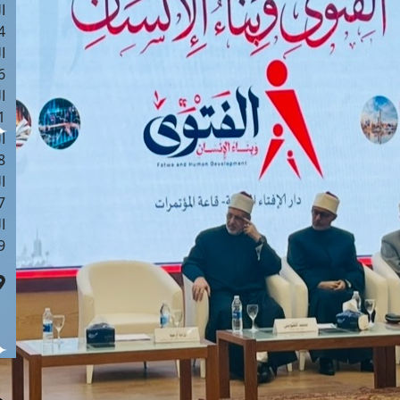
ا
 :41
ا
 :17
ا
 : 1
ا
8
ا
: 44
ا
 :9