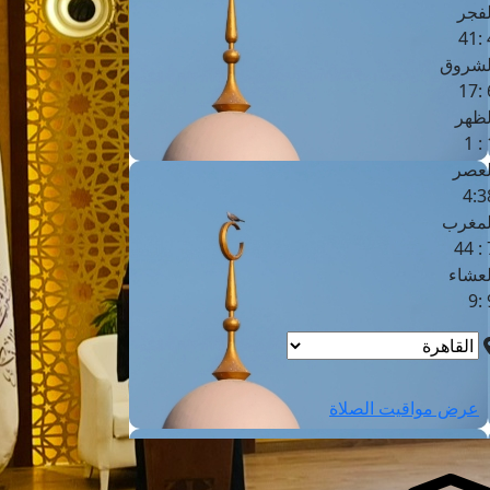
لفجر
4
لشروق
6
لظهر
1
لعصر
4:3
لمغرب
7 
لعشاء
9
عرض مواقيت الصلاة