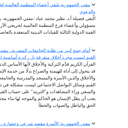
مفتي الجمهورية يلتقي أعضاء المنظمة العالمية لخري
والدعوي
الْتقى فضيلة أ.د. نظير محمد عياد -مفتي الجمهورية، رئ
مسؤولي وأعضاء فرع المنظمة العالمية لخريجي الأز
القمة الدولية الثالثة للقيادات الدينية المنعقدة بالعاصم
أمام جمع كبير من طلبة الجامعات المصرية.. مفتي 
القيم ليست مجرد أخلاق متفرقة بل ركيزة أساسية لبن
القرآن الكريم قدَّم التزكية والأخلاق لأنها الأساس الذ
قد يتحول إلى أداة للهيمنة والصراع بدلًا من خدمة الإنس
والأخلاق والدين-الأسرة والمسجد والمدرسة والجام
القيم-وسائل التواصل الاجتماعي ليست مشكلة في ذاتها
والسعي وراء المشاهدات و"التريند" على حساب القيم
يجب أن يظل الإنسان هو الحاكم والموجه لها-بناء مجتم
الحق والباطل والصواب والخطأ
مفتي الجمهورية: الأسرة مقصد شرعي وحضاري.. وبن