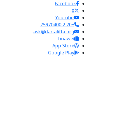
Facebook
X
Youtube
+20 2 25970400
ask@dar-alifta.org
huawei
App Store
Google Play