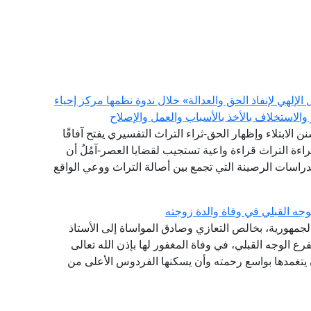
إلهي لإنفاذ الحق والعدالة» خلال ندوة نظمها مركز إحياء
والاستخلاف بالأخذ بالأسباب والعمل والإصلاح
سنن الابتلاء وإظهار الحق-ثراء التراث التفسيري يفتح آفاقًا
اءة التراث قراءة واعية تستجيب لقضايا العصر-آمُلُ أن
الدراسات الرصينة التي تجمع بين أصالة التراث ووعي الواقع
جه القبلي في وفاة والدة زوجته
الجمهورية، بخالص التعازي وصادق المواساة إلى الأستاذ
ع الوجه القبلي، في وفاة المغفور لها بإذن الله تعالى
أن يتغمدها بواسع رحمته وأن يسكنها الفردوس الأعلى من