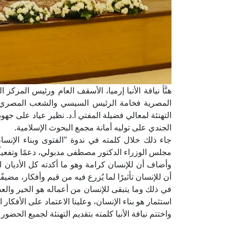
هنَّأ نيافة الأنبا إرميا، الأسقف العام ورئيس المركز
المصرية فخامة الرئيس السيسي والشعب المصري و
التهنئة لمعالي فضيلة المفتي أ.د. نظير عياد على جهود
الجندي على توليه أمانة مجمع البحوث الإسلامية.
جاء ذلك خلال كلمته في ندوة "الفتوى وبناء الإنسا
مجلس الوزراء الدكتور مصطفى مدبولي، دعمًا وتفعيلًا ل
وأضاف أن للإنسان كرامة وهو ما أكدته كل الأديان ا
أن للإنسان تأثيرًا لما يُزرع فيه من قيم وأفكار، مض
في ذلك وما يتبقى للإنسان من أعماله هو الخير والعط
استثمار هو بناء الإنسان، وعلينا الاعتماد على الأفكا
واختتم نيافة الأنبا كلمته بتقديم التهنئة لجميع الحضور