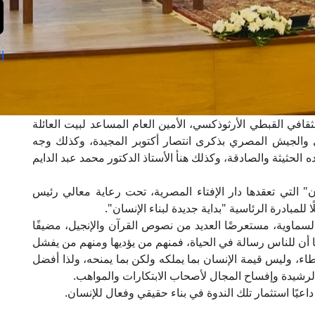
ا
 الثقافي القبطي الأرثوذكسي، الأمين العام المساعد لبيت العائلة
الجيش المصري بذكرى انتصار أكتوبر المجيدة، وكذلك وجه
ه الحثيثة والصادقة، وكذلك هنأ الأستاذ الدكتور محمد عبد الدايم
ن" التي تعقدها دار الإفتاء المصرية، تحت رعاية معالي رئيس
لمبادرة الرئاسية "بداية جديدة لبناء الإنسان".
لسماوية، مستعرضًا العديد من نصوص القرآن والإنجيل، مضيفًا
يفًا أن للناس رسالة في الحياة، فمنهم من يؤديها ومنهم من يفشل
اء، وليس قيمة الإنسان بما يملكه ولكن بما يمنحه، ولذا أفضل
ر الرشيدة وإفساح المجال لأصحاب الابتكارات والمواهب.
 داعيًا استثمار تلك الندوة في بناء حقيقي وفعال للإنسان.