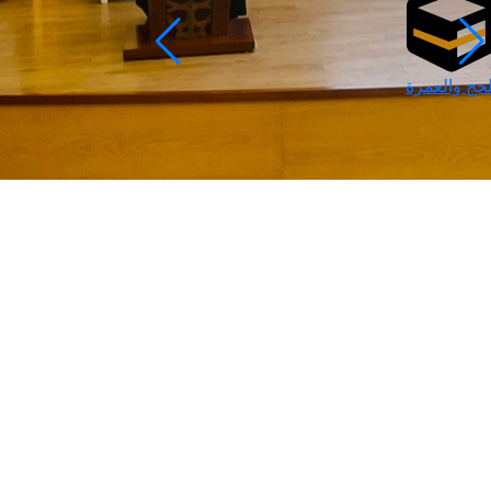
لحج والعمرة
رمضان