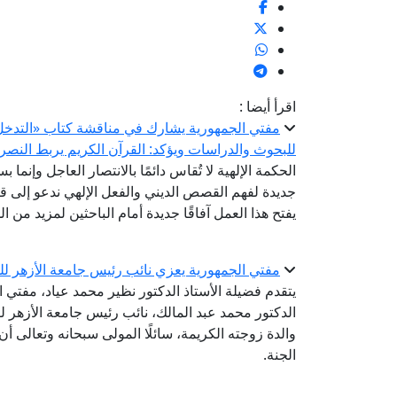
اقرأ أيضا :
مفتي الجمهورية يشارك في مناقشة كتاب «التدخل ال
للبحوث والدراسات ويؤكد: القرآن الكريم يربط النصر 
الحكمة الإلهية لا تُقاس دائمًا بالانتصار العاجل وإنما ب
جديدة لفهم القصص الديني والفعل الإلهي ندعو إلى قر
يفتح هذا العمل آفاقًا جديدة أمام الباحثين لمزيد من 
مفتي الجمهورية يعزي نائب رئيس جامعة الأزهر للو
يتقدم فضيلة الأستاذ الدكتور نظير محمد عياد، مفتي 
الدكتور محمد عبد المالك، نائب رئيس جامعة الأزهر لفر
والدة زوجته الكريمة، سائلًا المولى سبحانه وتعالى 
الجنة.