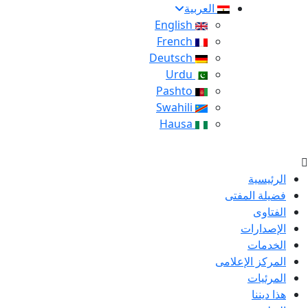
العربية
English
French
Deutsch
Urdu
Pashto
Swahili
Hausa
الرئيسية
فضيلة المفتى
الفتاوى
الإصدارات
الخدمات
المركز الإعلامى
المرئيات
هذا ديننا