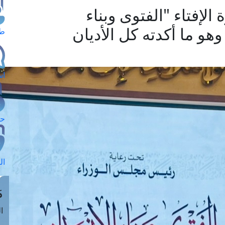
ة الإفتاء "الفتوى وبناء
وهو ما أكدته كل الأديان
طل
اس
حج
ال
م
الق