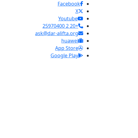
Facebook
X
Youtube
+20 2 25970400
ask@dar-alifta.org
huawei
App Store
Google Play