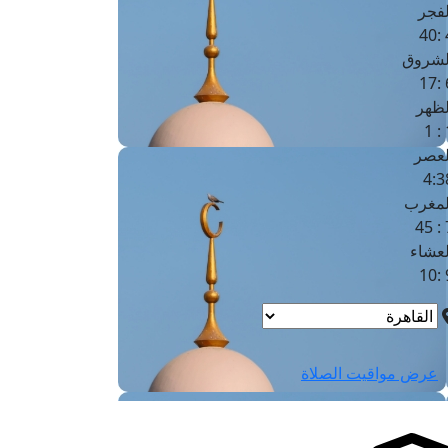
لفجر
4
لشروق
6
لظهر
1
لعصر
4:3
لمغرب
7 
لعشاء
9
عرض مواقيت الصلاة