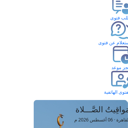
ب فتوى
تعلام عن فتوى
ز موعد
فتوى الهاتفية
َواقِيتُ الصَّـــلاة
اهرة · 06 أغسطس 2026 م