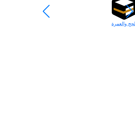
لحج والعمرة
رمضان