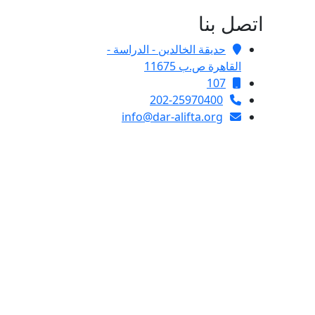
اتصل بنا
حديقة الخالدين - الدراسة -
القاهرة ص.ب 11675
107
202-25970400
info@dar-alifta.org