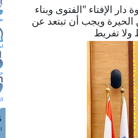
دار الإفتاء "الفتوى وبناء
 الحيرة ويجب أن تبتعد عن
طل
 ولا تفريط
اس
حج
ال
م
الق