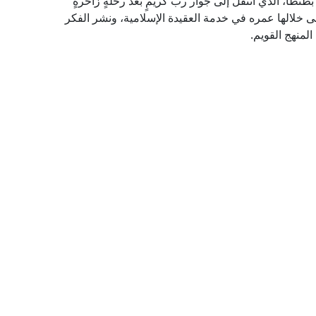
طنطا، الذي انتقل إلى جوار ربٍّ كريمٍ بعد رحلةٍ زاخرةٍ
نى خلالها عمره في خدمة العقيدة الإسلامية، ونشر الفكر
لمنهج القويم.