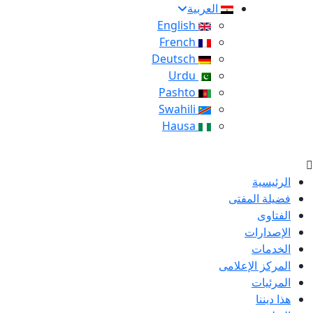
العربية
English
French
Deutsch
Urdu
Pashto
Swahili
Hausa
الرئيسية
فضيلة المفتى
الفتاوى
الإصدارات
الخدمات
المركز الإعلامى
المرئيات
هذا ديننا