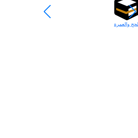
لحج والعمرة
رمضان