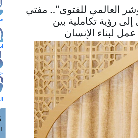
شر العالمي للفتوى".. مفتي
لى رؤية تكاملية بين
طل
مل لبناء الإنسان
اس
حج
ال
م
الق