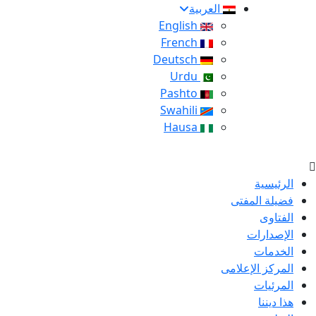
العربية
English
French
Deutsch
Urdu
Pashto
Swahili
Hausa
الرئيسية
فضيلة المفتى
الفتاوى
الإصدارات
الخدمات
المركز الإعلامى
المرئيات
هذا ديننا