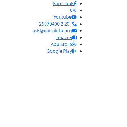
Facebook
X
Youtube
+20 2 25970400
ask@dar-alifta.org
huawei
App Store
Google Play