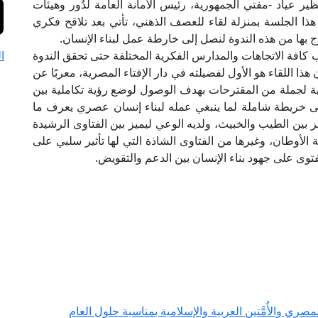
ير عياد -مفتي الجمهورية، رئيس الأمانة العامة لدُور وهيئات
 هذا الجلسة بمنزلة لقاء للعصف الذهني، تأتي بعد تلاقح فكري
بها من هذه الندوة لنصل إلى خارطة عمل لبناء الإنسان.
كافة الاتجاهات والمدارس الفكرية المختلفة حتى تحقق الندوة
ا
 هذا اللقاء هو الأول لفضيلته في دار الإفتاء المصرية، معربًا عن
ية لجملة من المقترحات بهدف الوصول لوضع رؤية تكاملية بين
لى خريطة شاملة لما ينبغي عمله لبناء إنسان عصري يعرف ما
بين الطيب والخبيث، ولديه الوعي ليميز بين الفتاوى الرشيدة
ية الأوطان، وغيرها من الفتاوى الشاذة التي لها تأثير سلبي على
لفتوى على جهود بناء الإنسان بين الدعم والتقويض.
ي والأُمَّتين العربية والإسلامية بمناسبة حلول العام