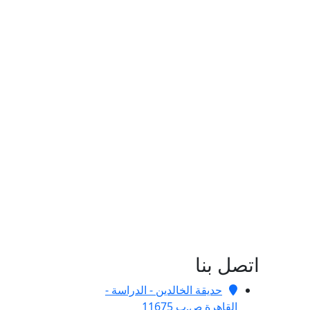
اتصل بنا
حديقة الخالدين - الدراسة -
القاهرة ص.ب 11675