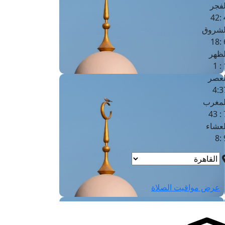
لفجر
4
لشروق
6
لظهر
1
لعصر
4:3
لمغرب
7 
لعشاء
9
عرض مواقيت الصلاة