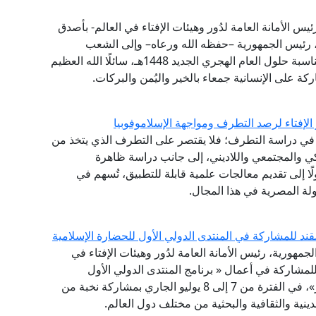
ئيس الأمانة العامة لدُور وهيئات الإفتاء في العالم- بأصدق
ي، رئيس الجمهورية –حفظه الله ورعاه– وإلى الشعب
المصري العظيم، وإلى الأُمَّتين العربية والإسلامية؛ بمناسبة حلول العام الهجري الجديد 1448هـ، سائلًا الله العظيم
ركة على الإنسانية جمعاء بالخير واليُمن والبركات.
الإفتاء لرصد التطرف ومواجهة الإسلاموفوبيا
نشئ عام 2020، مقاربةً شاملةً في دراسة التطرف؛ فلا يقتصر على التطرف الذي يتخذ من
كي والمجتمعي واللاديني، إلى جانب دراسة ظاهرة
لًا إلى تقديم معالجات علمية قابلة للتطبيق، تُسهم في
لة المصرية في هذا المجال.
قند للمشاركة في المنتدى الدولي الأول للحضارة الإسلامية
لجمهورية، رئيس الأمانة العامة لدُور وهيئات الإفتاء في
 للمشاركة في أعمال « برنامج المنتدى الدولي الأول
للحضارة الإسلامية .. طريق السلام والتسامح والتنوير»، في الفترة من 7 إلى 8 يوليو الجاري بمشاركة نخبة من
ينية والثقافية والبحثية من مختلف دول العالم.