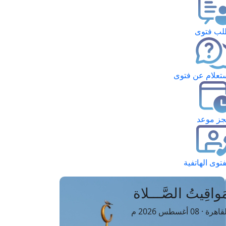
ب فتوى
تعلام عن فتوى
ز موعد
فتوى الهاتفية
َواقِيتُ الصَّـــلاة
اهرة · 08 أغسطس 2026 م