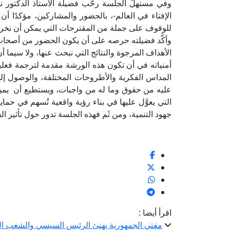
وفي مستهلِّ الجلسة رحَّب فضيلة الأستاذ الدكتور نظ
الإفتاء في العالم-، بالحضور والمشاركين، مؤكدًا أن
للوقوف على جملة من المقترحات التي يمكن أن نخرج 
وأكَّد فضيلته حرصه على أن يكون الحضور من أصحاب 
الأهداف المرجوة والنتائج التي نبحث عنها، ولا سيما أن
أمنياته في أن تكون هذه الورشة مقدمة لترجمة فعل
المداس الفكرية والأطروحات المختلفة، والوصول إ
عليه من حقوق وما له من واجبات، ويستطيع أن يميز 
التي يعوَّل عليها في بناء رؤية واقعية تُسهم في حما
جهود التنمية، ومن ثَم فهذه الجلسة تدور حول تأثير ا
اقرأ أيضا :
مفتي الجمهورية يهنئ الرئيس السيسي والشعب المصر