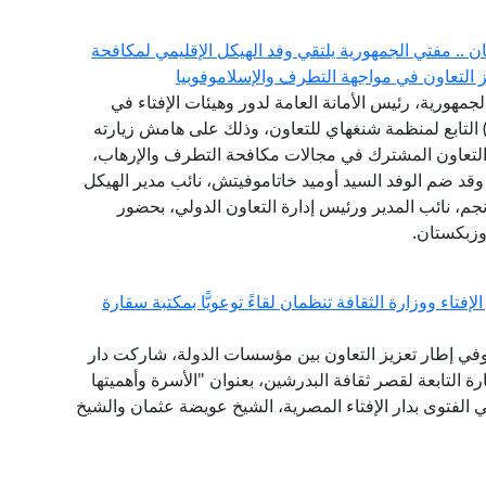
.. مفتي الجمهورية يلتقي وفد الهيكل الإقليمي لمكافحة
جمهورية، رئيس الأمانة العامة لدور وهيئات الإفتاء في
لعالم، وفد الهيكل الإقليمي لمكافحة الإرهاب (RATS) التابع لمنظمة شنغهاي للتعاون، وذلك على هامش زيارته
التعاون المشترك في مجالات مكافحة التطرف والإرهاب،
، وقد ضم الوفد السيد أوميد خاتاموفيتش، نائب مدير الهيكل
نجم، نائب المدير ورئيس إدارة التعاون الدولي، بحضور
وزبكستان.
فتاء ووزارة الثقافة تنظمان لقاءً توعويًّا بمكتبة سقارة
 وفي إطار تعزيز التعاون بين مؤسسات الدولة، شاركت دار
 التابعة لقصر ثقافة البدرشين، بعنوان "الأسرة وأهميتها
ي الفتوى بدار الإفتاء المصرية، الشيخ عويضة عثمان والشيخ