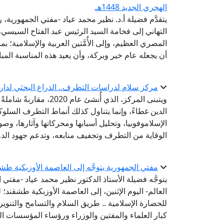
الهجري الجديد 1448هـ
يتقدَّم فضيلة أ.د. نظير محمد عياد -مفتي الجمهورية، ر
التهاني إلى فخامة السيد الرئيس عبد الفتاح السيس
أن يجعله عام خير وبركة، وأن يعيد هذه المناسبة المبا
مركز سلام لدراسات التطرف.. الذراع البحثي لدار 
ويتبنى المركز، الذي أُ
الدين غطاءً، وإنما يتناول كذلك أنماط التطرف السلو
الإسلاموفوبيا، وتحليل أسبابها ومحركاتها وآثارها، وصو
الوقاية من التطرف وتجفيف منابعه، وتدعم جهود الدو
مفتي الجمهورية يتوجَّه إلى العاصمة الأوزبكية طش
يتوجَّه فضيلة الأستاذ الدكتور نظير محمد عياد -مفتي ا
العالم- اليوم الإثنين، إلى العاصمة الأوزبكية طشقند؛
كبار العلماء والمفتين والوزراء ورؤساء المؤسسات الد