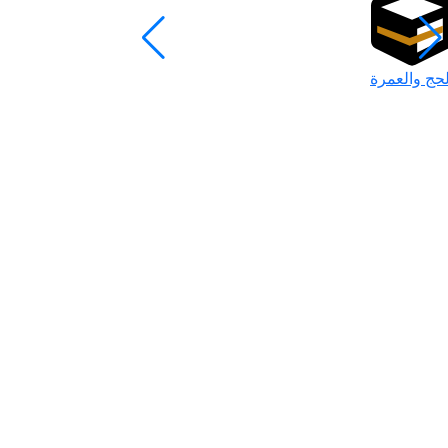
لحج والعمرة
رمضان