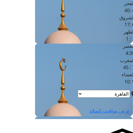
لفجر
4
لشروق
6
لظهر
1
لعصر
4:3
لمغرب
7 
لعشاء
9
عرض مواقيت الصلاة