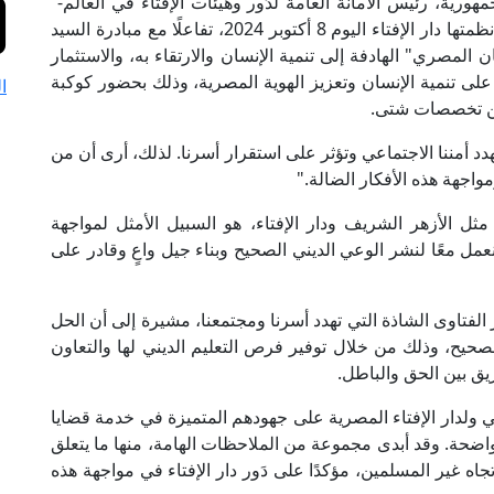
مهورية، رئيس الأمانة العامة لدُور وهيئات الإفتاء في العالم-
على هامش انعقاد ندوة "الفتوى وبناء الإنسان" التي نظمتها دار الإفتاء اليوم 8 أكتوبر 2024، تفاعلًا مع مبادرة السيد
ن المصري" الهادفة إلى تنمية الإنسان والارتقاء به، والاستثمار
ى تنمية الإنسان وتعزيز الهوية المصرية، وذلك بحضور كوكبة
ا
من تخصصات شتى.
هدد أمننا الاجتماعي وتؤثر على استقرار أسرنا. لذلك، أرى أن من
واجهة هذه الأفكار الضالة."
 مثل الأزهر الشريف ودار الإفتاء، هو السبيل الأمثل لمواجهة
نعمل معًا لنشر الوعي الديني الصحيح وبناء جيل واعٍ وقادر على
الفتاوى الشاذة التي تهدد أسرنا ومجتمعنا، مشيرة إلى أن الحل
صحيح، وذلك من خلال توفير فرص التعليم الديني لها والتعاون
ريق بين الحق والباطل.
ي ولدار الإفتاء المصرية على جهودهم المتميزة في خدمة قضايا
اضحة. وقد أبدى مجموعة من الملاحظات الهامة، منها ما يتعلق
اه غير المسلمين، مؤكدًا على دَور دار الإفتاء في مواجهة هذه