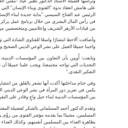
وترأسها فضيلةُ الأستاذ الدكتور نظير عياد -مفتي الج
الرئيس عبد الفتاح السيسي "بداية جديدة لبناء الإنسا
في رأس المال البشري من خلال برنامج عمل يركز عل
من قيادات الأزهر الشريف وإعلاميين ومتخصصين 
وأضافت: ألاحظ انتشارًا واسعًا للفتاوى الشاذة التي ت
واجبنا جميعًا العمل على نشر الوعي الديني الصحيح وم
وتابعت: أُومِن بأن التعاون بين المؤسسات الدينية،
التحديات التي تواجه مجتمعنا، ويجب علينا جميعًا أن 
التفكير النقدي."
وفي ختام مداخلتها أكدت أنها تشعر بالقلق من انتشار 
يكمن في تعزيز دور المرأة في نشر الوعي الديني ال
بين المؤسسات الدينية لبناء جيل واعٍ وقادر على التف
وتقدم الدكتور أحمد المسلماني بالشكر لفضيلة المفت
المسلمين، مشيدًا بما يقدمه مؤشر الفتوى من رؤًى و
بظاهرة العداء بين المسلمين أنفسهم، وكذلك العداء تج