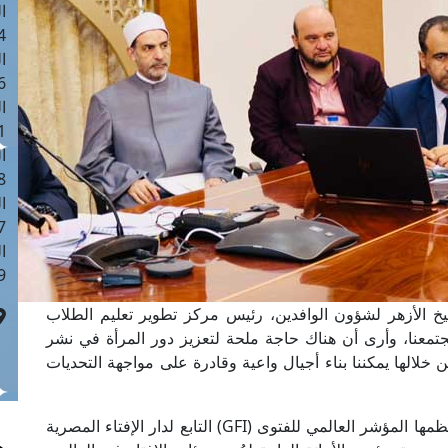
ا
 :40
ا
 :17
ا
 : 1
ا
8
ا
: 45
ا
 :10
يخ الأزهر لشؤون الوافدين، رئيس مركز تطوير تعليم الطلاب
جتمعنا، وأرى أن هناك حاجة ملحة لتعزيز دور المرأة في نشر
خلالها يمكننا بناء أجيال واعية وقادرة على مواجهة التحديات
جاء ذلك خلال الجلسة النقاشية لورشة العمل التي نظمها المؤشر العالمي للفتوى (GFI) التابع لدار الإفتاء المصرية