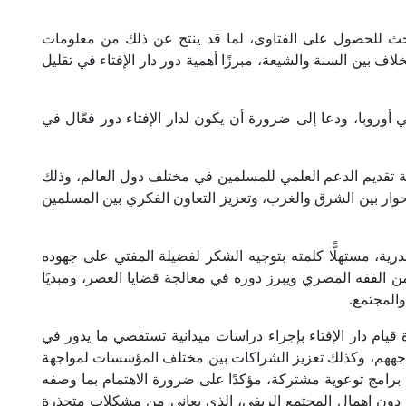
ث للحصول على الفتاوى، لما قد ينتج عن ذلك من معلومات
ف بين السنة والشيعة، مبرزًا أهمية دور دار الإفتاء في تقليل
 أوروبا، ودعا إلى ضرورة أن يكون لدار الإفتاء دور فعَّال في
ية تقديم الدعم العلمي للمسلمين في مختلف دول العالم، وذلك
وار بين الشرق والغرب، وتعزيز التعاون الفكري بين المسلمين
رية، مستهلًّا كلمته بتوجيه الشكر لفضيلة المفتي على جهوده
من الفقه المصري ويبرز دوره في معالجة قضايا العصر، ومبديًا
المجتمع.
يام دار الإفتاء بإجراء دراسات ميدانية تستقصي ما يدور في
واجههم، وكذلك تعزيز الشراكات بين مختلف المؤسسات لمواجهة
 برامج توعوية مشتركة، مؤكدًا على ضرورة الاهتمام بما وصفه
ية دون إهمال المجتمع الريفي، الذي يعاني من مشكلات متجذرة