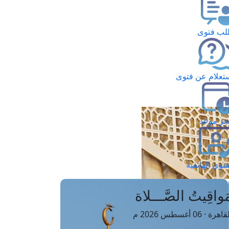
ب فتوى
تعلام عن فتوى
ز موعد
فتوى الهاتفية
َواقِيتُ الصَّـــلاة
اهرة · 06 أغسطس 2026 م