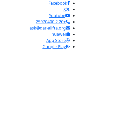
Facebook
X
Youtube
+20 2 25970400
ask@dar-alifta.org
huawei
App Store
Google Play