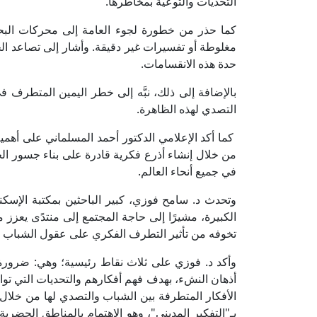
التحديات والتوعية بمخاطرها.
كما حذر من خطورة لجوء العامة إلى محركات البح
مغلوطة أو تفسيرات غير دقيقة. وأشار إلى تصاعد الخلا
حدة هذه الانقسامات.
بالإضافة إلى ذلك، نبَّه إلى خطر اليمين المتطرف في
التصدي لهذه الظاهرة.
كما أكد الإعلامي الدكتور أحمد المسلماني على أهم
من خلال إنشاء أذرع فكرية قادرة على بناء جسور الح
في جميع أنحاء العالم.
وتحدث د. سامح فوزي، كبير الباحثين بمكتبة الإسكند
الكبيرة، مشيرًا إلى حاجة المجتمع إلى منتدًى يعزز 
تخوفه من تأثير التطرف الفكري على عقول الشباب و
وأكد د. فوزي على ثلاث نقاط رئيسية؛ وهي: ضرورة ق
أذهان النشء، بهدف فهم أفكارهم والتحديات التي ت
الأفكار المتطرفة بين الشباب والتصدي لها من خلال
بـ"التفكير المديني"، وهو الاهتمام بالمناطق الحضر