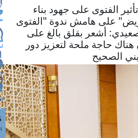
أثير الفتوى على جهود بناء
قويض" على هامش ندوة "الفتوى
طل
الصعيدي: أشعر بقلق بالغ على
هناك حاجة ملحة لتعزيز دور
اس
يني الصحيح
حج
ال
م
الق