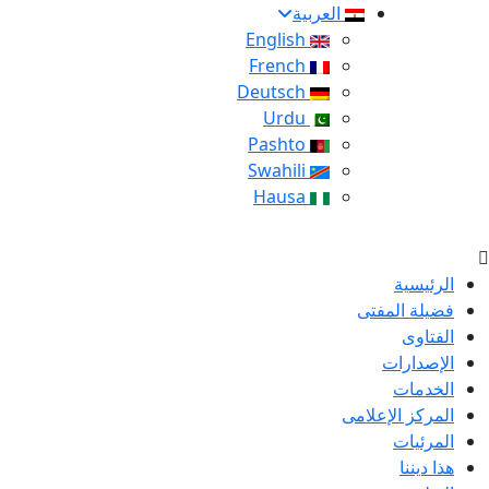
العربية
English
French
Deutsch
Urdu
Pashto
Swahili
Hausa
الرئيسية
فضيلة المفتى
الفتاوى
الإصدارات
الخدمات
المركز الإعلامى
المرئيات
هذا ديننا