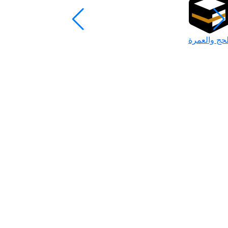
لحج والعمرة
رمضان