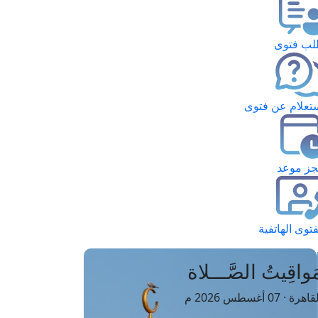
ب فتوى
تعلام عن فتوى
ز موعد
فتوى الهاتفية
َواقِيتُ الصَّـــلاة
اهرة · 07 أغسطس 2026 م