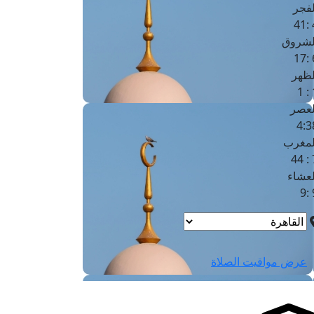
لفجر
4
لشروق
6
لظهر
1
لعصر
4:3
لمغرب
7 
لعشاء
9
عرض مواقيت الصلاة