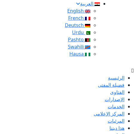
العربية
English
French
Deutsch
Urdu
Pashto
Swahili
Hausa
الرئيسية
فضيلة المفتى
الفتاوى
الإصدارات
الخدمات
المركز الإعلامى
المرئيات
هذا ديننا