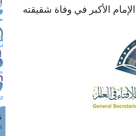
ي الإمام الأكبر في وفاة شقيقته
طل
اس
حج
ال
م
الق