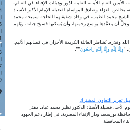
 الأمين العام للأمانة العامة لدُور وهيئات الإفتاء في العالم-
ا
، بخالص العزاء وصادق المواساة لفضيلة الإمام الأكبر الأستاذ
 :41
 الشيخ محمد الطيب، في وفاة شقيقتهما الحاجة سميحة محمد
ا
جلَّ أن يتغمَّدها بواسع رحمتها، وأن يُسكنها فسيحَ جناته، ويُلهم
 :17
ا
 : 1
له وقدَره، نُشاطر العائلةَ الكريمة الأحزان في مُصابهم الأليم،
ا
، "
وِإنَّا لِلّهِ وَإِنَّا إِلَيْهِ رَاجِعُونَ
"".
8
ا
: 44
ا
 :9
ل تعزيز التعاون المشترك
وم الأحد، فضيلة الأستاذ الدكتور نظير محمد عياد، مفتي
افظة بورسعيد ودار الإفتاء المصرية، في إطار دعم الجهود
ناء المحافظة.