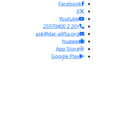
Facebook
X
Youtube
+20 2 25970400
ask@dar-alifta.org
huawei
App Store
Google Play