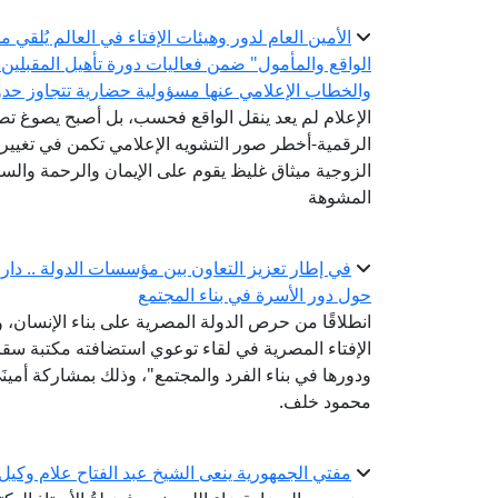
الأمين العام لدور وهيئات الإفتاء في العالم يُلقي
الواقع والمأمول" ضمن فعاليات دورة تأهيل المقبلين
والخطاب الإعلامي عنها مسؤولية حضارية تتجاوز حدود
الإعلام لم يعد ينقل الواقع فحسب، بل أصبح يصوغ 
الرقمية-أخطر صور التشويه الإعلامي تكمن في تغيير 
الزوجية ميثاق غليظ يقوم على الإيمان والرحمة والستر
المشوهة
في إطار تعزيز التعاون بين مؤسسات الدولة .. دار الإ
حول دور الأسرة في بناء المجتمع
انطلاقًا من حرص الدولة المصرية على بناء الإنسان،
الإفتاء المصرية في لقاء توعوي استضافته مكتبة سقارة
ودورها في بناء الفرد والمجتمع"، وذلك بمشاركة أمينَ
محمود خلف.
مفتي الجمهورية ينعى الشيخ عبد الفتاح علام وكيل