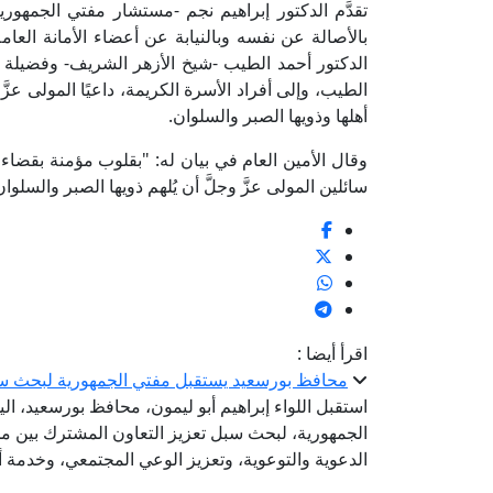
تقدَّم الدكتور إبراهيم نجم -مستشار مفتي الجمهورية،
بالأصالة عن نفسه وبالنيابة عن أعضاء الأمانة العامة
الدكتور أحمد الطيب -شيخ الأزهر الشريف- وفضيلة
الطيب، وإلى أفراد الأسرة الكريمة، داعيًا المولى عزَّ و
أهلها وذويها الصبر والسلوان.
وقال الأمين العام في بيان له: "بقلوب مؤمنة بقضاء ال
سائلين المولى عزَّ وجلَّ أن يُلهم ذويها الصبر والسلوان
اقرأ أيضا :
محافظ بورسعيد يستقبل مفتي الجمهورية لبحث سب
استقبل اللواء إبراهيم أبو ليمون، محافظ بورسعيد، الي
الجمهورية، لبحث سبل تعزيز التعاون المشترك بين مح
الدعوية والتوعوية، وتعزيز الوعي المجتمعي، وخدمة أب