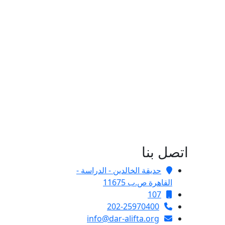
اتصل بنا
حديقة الخالدين - الدراسة -
القاهرة ص.ب 11675
107
202-25970400
info@dar-alifta.org