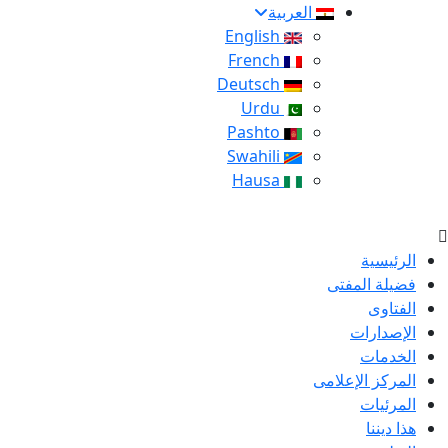
العربية
English
French
Deutsch
Urdu
Pashto
Swahili
Hausa
الرئيسية
فضيلة المفتى
الفتاوى
الإصدارات
الخدمات
المركز الإعلامى
المرئيات
هذا ديننا