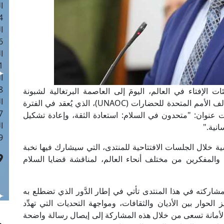
ا
 :40
ا
 :17
ا
 : 1
ا
8
يئات الإفتاء في العالم، اليومَ إلى العاصمة البرتغالية لشبونة
ا
للمشاركة في فعاليات المنتدى العالمي العاشر لتحالف الأمم المتحدة للحضارات (UNAOC)، الذي يُعقد في الفترة
: 45
دينة كاشكايش، تحت عنوان: "متحدون في السلام: استعادة الثقة، وإعادة تشكيل
ا
انية."
 :10
يسية خلال الجلسات الافتتاحية للمنتدى، التي سيشارك فيها نخبة
 والمفكرين من مختلف أنحاء العالم، لمناقشة قضايا السلام
 مشاركته في هذا المنتدى تأتي في إطار الدَّور الذي تضطلع به
ز الحوار بين الأديان والثقافات، ومواجهة التحديات التي تهدِّد
الأمانة تسعى من خلال هذه المشاركة إلى إيصال رسالة واضحة