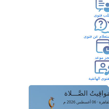
ب فتوى
تعلام عن فتوى
ز موعد
فتوى الهاتفية
َواقِيتُ الصَّـــلاة
اهرة · 06 أغسطس 2026 م