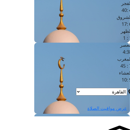
لفجر
4
لشروق
6
لظهر
1
لعصر
4:3
لمغرب
7 
لعشاء
9
عرض مواقيت الصلاة