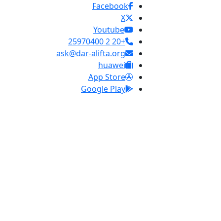
Facebook
X
Youtube
+20 2 25970400
ask@dar-alifta.org
huawei
App Store
Google Play