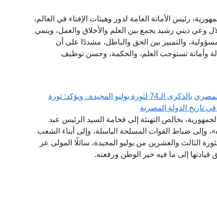
هورية، رئيس الأمانة العامة لدور وهيئات الإفتاء في العالم،
خلال وعي ديني رشيد يجمع بين العلم والأخلاق والعمل، وينمي
مسؤولية، والتمييز بين الحق والباطل، مشددًا على أن
سالة وأمانة تستوجب العلم، والحكمة، وحسن توظيف
مفتي الجمهورية يهنئ الرئيس السيسي والشعب المصري بالذكرى الـ74 لثورة يوليو المجيدة.. ويؤكد: ثورة
في تاريخ الدولة المصرية
الجمهورية، بخالص التهنئة إلى فخامة السيد الرئيس عبد
، وإلى ضباط القوات المسلحة الباسلة، وإلى أبناء الشعب
رة الثالث والعشرين من يوليو المجيدة، سائلًا المولى عز
قيادتها إلى ما فيه خير الوطن ورفعته.