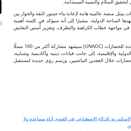
ل لتحقيق السلام والتنمية المستدامة.
 يمثل منصة عالمية هامة لإعادة بناء جسور الثقة والحوار بين
ها الساحة الدولية، مشيرًا إلى أنه سيؤكد في كلمته أهمية
ا
ية في مواجهة خطاب الكراهية والتطرف، وتعزيز أُسس التعايش
يُذكر أن المنتدى العالمي العاشر لتحالف الأمم المتحدة للحضارات (UNAOC) سيشهد مشاركة أكثر من 160 ممثلًا
لية والإقليمية، إلى جانب قيادات دينية وأكاديمية وشبابية.
لحضارات خلال العقدين الماضيين، ورسم رؤى جديدة لمستقبل
إسكندرية: الذكاء الاصطناعي في الفتوى أداة مساعدة ولا
ي