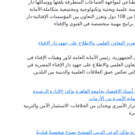
طناعي لمواجهة الجماعات المتطرفة بلغتها ووسائلها-دار
 علمية وبحثية وتكنولوجية ومجتمعية متكاملة-الأمانة
العامة لدور وهيئات الإفتاء في العالم تضم 111 عضوًا من 108 دول وتعزز التعاون بين المؤسسات الإفتائية-دار
 برامج مهنية متخصصة في الفتوى والإفتاء
يز التعاون العلمي والاطلاع على جهود دار الإفتاء
لجمهورية، رئيس الأمانة العامة لدُور وهيئات الإفتاء في
التعاون العلمي والاطلاع على جهود دار الإفتاء المصرية في
التي تعكس عمق العلاقات العلمية والدينية بين البلدين.
ستاذ الاقتصاد بجامعة القاهرة يؤكد: •الإدارة الرشيدة
ماية الأسرة من الأزمات
ار الأسري ويحدان من الخلافات- الاستثمار الآمن والتربية
رة
ة يؤكد: الوعي الديني الصحيح يصوغ شخصيةً قياديةً