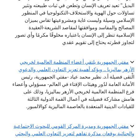
البديل" تعيد تعريف الإنسان وتطعن في ثبات طبيعته وتثير
تساؤلات حول الهوية والاستخلاف-التكنولوجيا في المنظور
الإسلامي وسيلة وليست غاية ومشروعيتها تقاس بميزان
المصالح والمفاسد وموافقتها لمقاصد الشريعة-العقيدة
الإسلامية تنظر إلى الإنسان باعتباره مخلوقًا مكرمًا وأي تصور
لتجاوز فطرته يحتاج إلى تقويم عقدي
مفتي الجمهورية يلتقي أعضاء المنظمة العالمية لخريجي
الأزهر بماليزيا .. ويؤكد أهمية تعزيز التعاون العلمي والدعوي
الْتقى فضيلة أ.د. نظير محمد عياد -مفتي الجمهورية، رئيس
الأمانة العامة لدُور وهيئات الإفتاء في العالم- مسؤولي وأعضاء
فرع المنظمة العالمية لخريجي الأزهر بماليزيا، وذلك على
هامش مشاركة فضيلته في أعمال القمة الدولية الثالثة
للقيادات الدينية المنعقدة بالعاصمة الماليزية كوالالمبور.
مفتي الجمهورية ومديرة المركز القومي للبحوث الاجتماعية
والجنائية يوقعان مذكرة تفاهم لتعزيز التعاون العلمي والبحثي