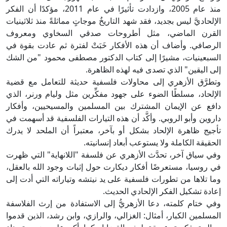
منذ عام 2005، وازدادت تأثيرًا في عام 2011، مؤكدًا أن الفكر
الإلحاديَّ ليس بجديد، فقد شهد التاريخُ موجاتٍ مماثلةً منذ ثلاثينيات
القرن الماضي، مثل أطروحات صدقي السخاوي ومعروف
الرصافي. وأضاف أن هذه الأفكار خَبَتْ لفترة ثم عادت بقوة في
السبعينيات، مشيرًا إلى كتاب الدكتور مصطفى محمود "من الشك
إلى اليقين" الذي تصدى فيه لهذه الظاهرة.
وتطرَّق الأزهري إلى محاولات فلسفية حديثة للتعامل مع قضية
الإلحاد، مسلطًا الضوء على جهود مفكِّرين مثل وليام ورنر، الذي
دافع عن الإيمان المشترك بين المسلمين والمسيحيين، وأفكار
داروين وأبو الروبي. وأكَّد أن هذه التيارات الفلسفية قد أسهمت في
تأجيج ظاهرة الإلحاد بشكل أو بآخر، معتبراً أن الملحد لا يدرك
الحقيقة الكاملة ولا يستوعب أبعاد إنسانيته.
وفي سياق آخر، تحدَّث الأزهري عن فلسفة "اللانهاية" التي ظهرت
في روسيا، مستعرضًا أفكار ديكارت حول إثبات وجود الله بالعقل،
وما تلاها من تطورات فلسفية على يد نيتشه وتياراته التي أدت إلى
إعادة تشكيل الفكر الإلحادي الحديث.
وفي ختام كلمته، دعا الأزهريُّ إلى الاستفادة من إرث الفلاسفة
المسلمين الكبار، أمثال: الغزالي، والرازي، وابن رشد، الذين قدموا