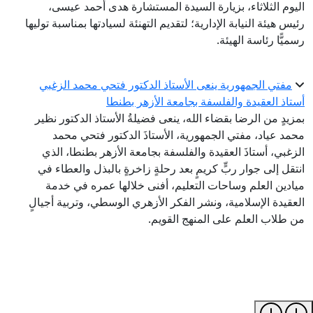
اليوم الثلاثاء، بزيارة السيدة المستشارة هدى أحمد عيسى،
رئيس هيئة النيابة الإدارية؛ لتقديم التهنئة لسيادتها بمناسبة توليها
رسميًّا رئاسة الهيئة.
مفتي الجمهورية ينعى الأستاذ الدكتور فتحي محمد الزغبي
أستاذ العقيدة والفلسفة بجامعة الأزهر بطنطا
بمزيدٍ من الرضا بقضاء الله، ينعى فضيلةُ الأستاذ الدكتور نظير
محمد عياد، مفتي الجمهورية، الأستاذَ الدكتور فتحي محمد
الزغبي، أستاذَ العقيدة والفلسفة بجامعة الأزهر بطنطا، الذي
انتقل إلى جوار ربٍّ كريمٍ بعد رحلةٍ زاخرةٍ بالبذل والعطاء في
ميادين العلم وساحات التعليم، أفنى خلالها عمره في خدمة
العقيدة الإسلامية، ونشر الفكر الأزهري الوسطي، وتربية أجيالٍ
من طلاب العلم على المنهج القويم.