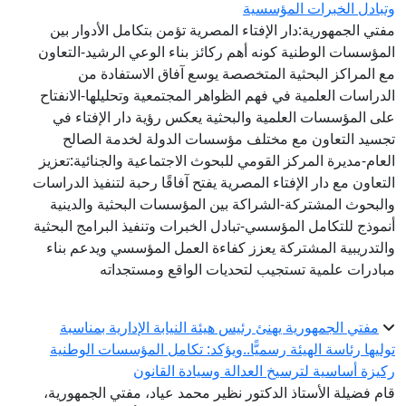
وتبادل الخبرات المؤسسية
مفتي الجمهورية:دار الإفتاء المصرية تؤمن بتكامل الأدوار بين
المؤسسات الوطنية كونه أهم ركائز بناء الوعي الرشيد-التعاون
مع المراكز البحثية المتخصصة يوسع آفاق الاستفادة من
الدراسات العلمية في فهم الظواهر المجتمعية وتحليلها-الانفتاح
على المؤسسات العلمية والبحثية يعكس رؤية دار الإفتاء في
تجسيد التعاون مع مختلف مؤسسات الدولة لخدمة الصالح
العام-مديرة المركز القومي للبحوث الاجتماعية والجنائية:تعزيز
التعاون مع دار الإفتاء المصرية يفتح آفاقًا رحبة لتنفيذ الدراسات
والبحوث المشتركة-الشراكة بين المؤسسات البحثية والدينية
أنموذج للتكامل المؤسسي-تبادل الخبرات وتنفيذ البرامج البحثية
والتدريبية المشتركة يعزز كفاءة العمل المؤسسي ويدعم بناء
مبادرات علمية تستجيب لتحديات الواقع ومستجداته
مفتي الجمهورية يهنئ رئيس هيئة النيابة الإدارية بمناسبة
توليها رئاسة الهيئة رسميًّا..ويؤكد: تكامل المؤسسات الوطنية
ركيزة أساسية لترسيخ العدالة وسيادة القانون
قام فضيلة الأستاذ الدكتور نظير محمد عياد، مفتي الجمهورية،