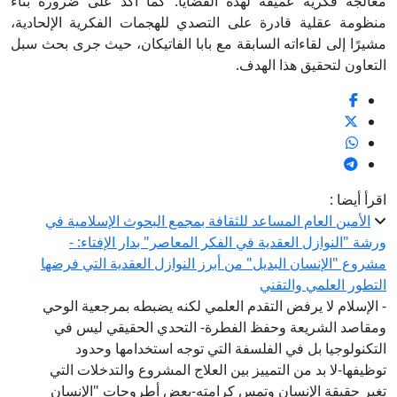
معالجة فكرية عميقة لهذه القضايا. كما أكد على ضرورة بناء
منظومة عقلية قادرة على التصدي للهجمات الفكرية الإلحادية،
مشيرًا إلى لقاءاته السابقة مع بابا الفاتيكان، حيث جرى بحث سبل
التعاون لتحقيق هذا الهدف.
اقرأ أيضا :
الأمين العام المساعد للثقافة بمجمع البحوث الإسلامية في
ورشة "النوازل العقدية في الفكر المعاصر" بدار الإفتاء: -
مشروع "الإنسان البديل" من أبرز النوازل العقدية التي فرضها
التطور العلمي والتقني
- الإسلام لا يرفض التقدم العلمي لكنه يضبطه بمرجعية الوحي
ومقاصد الشريعة وحفظ الفطرة- التحدي الحقيقي ليس في
التكنولوجيا بل في الفلسفة التي توجه استخدامها وحدود
توظيفها-لا بد من التمييز بين العلاج المشروع والتدخلات التي
تغير حقيقة الإنسان وتمس كرامته-بعض أطروحات "الإنسان