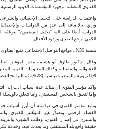
الفتاوى المضللة، وجهود المؤسسات الدينية الرسمية 
ورأي، بالإضافة إلى عددٍ من الدراسات والإحصائيا
الدراسة أيضًا على آلية "تحليل المضمون" بنوعَيْه 
الكمي لرجع الصدى وردود الأفعال.
بنسبة 39%.. مواقع التواصل الاجتماعي منبع الفتاوى العشوائية
العشوائية والمضللة، وكذلك المعلومات الدينية المغ
الإلكترونية والمنتديات بنسبة (28%)، ثم البرامج الفضائية بنسبة (22%)، وأخيرًا تطبيقات الهواتف بنسبة (11%).
وأكد مؤشر الفتوى أن هناك عدة أسباب أدت إلى انتشار
وإما تتعلق بالشخص المستفتي، وإما تتعلق بالوسيلة الإ
وتابع مؤشر الفتوى في دراسته أن أبرز أسباب فوض
الفضاء الرقمي، وتصدُّر غير المؤهّلين للفتوى، وا
والتسرع في إصدار الفتوى، وطلب الشهرة والترين
حقيقة واقع بلد المستفتي وما يحدث فيه، وخدمة فكر أ