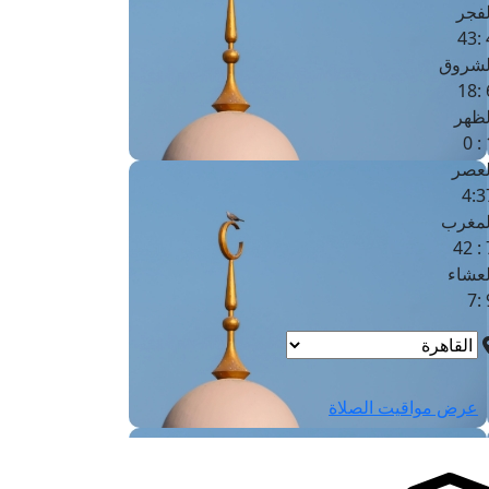
لفجر
4
لشروق
6
لظهر
1
لعصر
4:3
لمغرب
7 
لعشاء
9
عرض مواقيت الصلاة