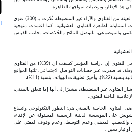
في هذا الإطار، وتوصيات لمواجهة الظاهرة.
واعتمدت الدراسة على التحليل الإحصائي والشرعي لعينة من الفتاوى والآراء غير المنضبطة قُدّرت بـ (300) فتوى
ا
ت المتناولة لظاهرة الفتاوى العشوائية، كما اعتمدت منهجية
الكمي والموضوعي، للتوصل للنتائج والخُلاصات، بجانب القياس
وقال الدكتور طارق أبو هشيمة مدير المؤشر العالمي للفتوى إن دراسة المؤشر كشفت أن (39%) من الفتاوى
لوطة، قد صدرت عبر حسابات التواصل الاجتماعي، تلتها المواقع
 الفتاوى غير المنضبطة، مشيرًا إلى أنها إما تتعلق بالمفتي،
علامية الناقلة للفتوى.
ى الفتاوى الخاصة بالمفتي هي: التطور التكنولوجي واتساع
لتشويش على المؤسسة الدينية الرسمية المسئولة عن الإفتاء،
د، والتعصب المذهبي وعدم التوسط، وعدم وقوف المفتي على
و تيار معين..