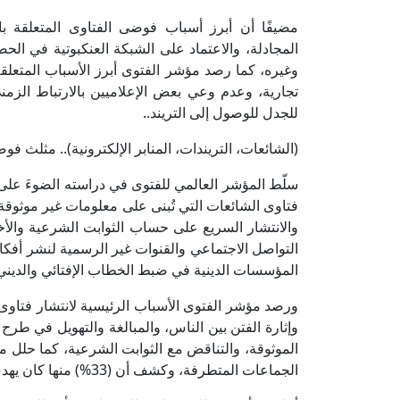
مضيفًا أن أبرز أسباب فوضى الفتاوى المتعلقة با
المجادلة، والاعتماد على الشبكة العنكبوتية في الح
وغيره، كما رصد مؤشر الفتوى أبرز الأسباب المتعلقة 
تجارية، وعدم وعي بعض الإعلاميين بالارتباط ال
للجدل للوصول إلى التريند..
(الشائعات، التريندات، المنابر الإلكترونية).. مثلث فو
سلّط المؤشر العالمي للفتوى في دراسته الضوءَ على م
فتاوى الشائعات التي تُبنى على معلومات غير موثوقة و
والانتشار السريع على حساب الثوابت الشرعية والأخلاق
التواصل الاجتماعي والقنوات غير الرسمية لنشر أفكاره
المؤسسات الدينية في ضبط الخطاب الإفتائي والديني
ورصد مؤشر الفتوى الأسباب الرئيسية لانتشار فتاوى ا
وإثارة الفتن بين الناس، والمبالغة والتهويل في طرح 
الموثوقة، والتناقض مع الثوابت الشرعية، كما حلل مؤ
الجماعات المتطرفة، وكشف أن (33%) منها كان يهدف لنشر الفوضى وبث الفرقة وزعزعة أمن المجتمعات.