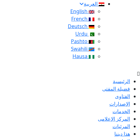
العربية
English
French
Deutsch
Urdu
Pashto
Swahili
Hausa
الرئيسية
فضيلة المفتى
الفتاوى
الإصدارات
الخدمات
المركز الإعلامى
المرئيات
هذا ديننا