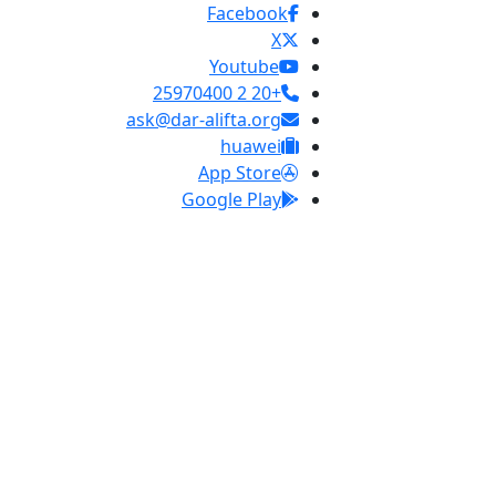
Facebook
X
Youtube
+20 2 25970400
ask@dar-alifta.org
huawei
App Store
Google Play