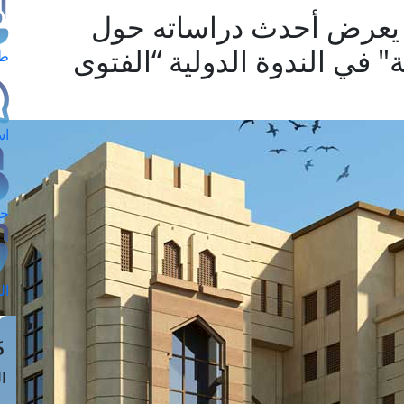
 يعرض أحدث دراساته حول
" في الندوة الدولية “الفتوى
طل
اس
حج
ال
م
الق