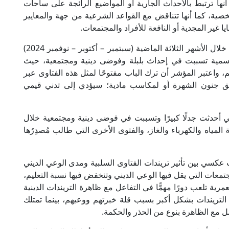
نها ترتبط بالأحداث الجارية أو المواضيع الرائجة على ساحات
ية، كما أنها تتناقض مع القواعد الشرعية من جهة والمعايير
ا غير المجدية أو النافعة للأفراد والمجتمعات.
وقد حلل مؤشر الفتوى في دراسته فتاوى التريندات خلال الأشهر الثلاثة الماضية (سبتمبر – أكتوبر – نوفمبر 2024)
اوى غير الرسمية تسببت في إحداث بلبلة وفوضى دينية ومجتمعية، حيث
واعتبر المؤشر أن ترك الباب مفتوحًا لمثل هذه الفتاوى عبر
يق جنون الشهرة أو لمكاسب مادية؛ سيؤدي إلى تدني قيمي
تي أحدثت جدلًا كبيرًا وتسببت في فوضى دينية ومجتمعية خلال
 المياه والكهرباء والغاز، والفتوى الأخرى التي طالب مُصدِرُها
عكسي بين تأثير تريندات الفتاوى السلبية ومدى الوعي الديني
تمعات التي يقل فيها الوعي الديني وتنخفض فيها نسبة التعليم،
ية تلعب دورًا مهمًّا في التفاعل مع ظاهرة التريندات الدينية
ة التريندات بشكل أكبر بسبب قلة خبرتهم ووعيهم، بينما تمتلك
عامل مع الظاهرة بنوع من الحذر والحكمة.