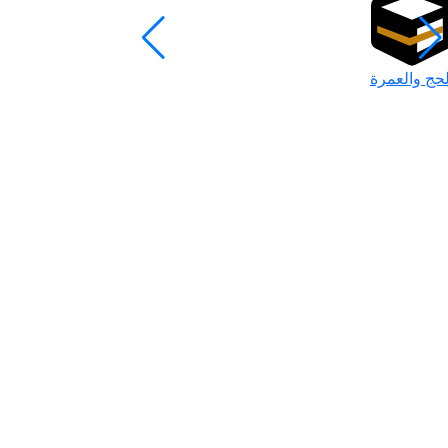
لحج والعمرة
رمضان