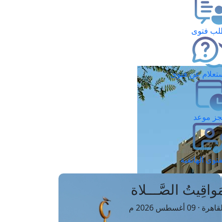
ب فتوى
تعلام عن فتوى
ز موعد
فتوى الهاتفية
َواقِيتُ الصَّـــلاة
اهرة · 09 أغسطس 2026 م