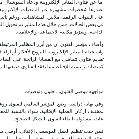
أما عن فتاوى المنابر الإلكترونية ودعاة السوشيال مي
تصدرها شخصيات مشهورة عبر المنصات الإلكترونية 
على القنوات الرقمية ملايين المشاهدات، ورغم تأثير
في بعض الحالات، فمن خلال هذه المنابر تم تحويل ا
الداعية، وتعزيز مكانته الاجتماعية والإعلامية.
وأضاف مؤشر الفتوى أن من أبرز المظاهر المرتبطة ب
واستخدام المنابر الإلكترونية للترويج لأفكار أو آر
تقديم فتاوى تتماشى مع القضايا الرائجة على الساح
كمنصات رئيسية للإفتاء، مما يفقد الفتاوى صبغتها ال
مواجهة فوضى الفتوى... حلول وتوصيات
وفي نهاية دراسته وضع المؤشر العالمي للفتوى رو
لمختلف أركان العملية الإفتائية، سواء بالنسبة للمف
عاتقه مسئولية انتقاء الفتوى بالشكل الصحيح..
فمن حيث تنظيم العمل المؤسسي الإفتائي، أوصى مؤشر
تجرّم التصدي للفتوى دون ترخيص أو تأهيل علمي م