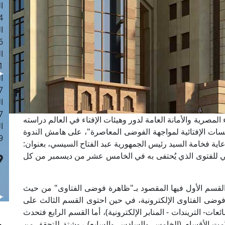
ا
 :43
ا
 :18
ا
 : 0
ا
7
ا
: 42
ى (GFI) التابع لدار الإفتاء المصرية والأمانة العامة لدور وهيئات الإفتاء في العالم دراسته
ا
سسات الإفتائية لمواجهة الفوضى المعاصرة"، على هامش الندوة
 :7
 رعاية فخامة السيد رئيس الجمهورية عبد الفتاح السيسي، بعنوان:
لمي للفتوى الذي يُحتفى به في الخامس عشر من ديسمبر من كل
قسم الأول فيها المقصود بـ"ظاهرة فوضى الفتاوى" من حيث
وضى الفتاوى الإلكترونية، في حين احتوى القسم الثالث على
ات- التريندات - المنابر الإلكترونية)، أما القسم الرابع فتحدث
دَّمت الأقسام (الخامس والسادس والسابع) روشتة للتحقق من