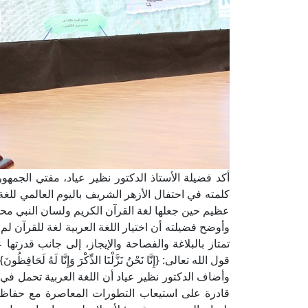
أكد فضيلة الأستاذ الدكتور نظير عياد، مفتي الجمهوري
كلمته في احتفال الأزهر الشريف باليوم العالمي للغ
عظيم حين جعلها لغة القرآن الكريم ولسان النبي محمد 
وأوضح فضيلته أن اختيار اللغة العربية لغة للقرآن لم 
تمتاز بالبلاغة والفصاحة والإيجاز، إلى جانب قدرتها ع
قول الله تعالى: {إِنَّا نَحْنُ نَزَّلْنَا الذِّكْرَ وَإِنَّا لَهُ لَحَافِظُون
وأضاف الدكتور نظير عياد أن اللغة العربية تحمل في ط
قادرة على استيعاب التطورات المعاصرة مع حفاظها