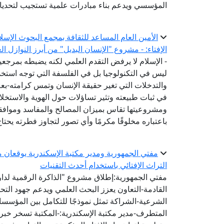
المؤسسي ويدعم بناء مبادرات علمية تستجيب لتحديا
الأمين العام المساعد للثقافة بمجمع البحوث الإسل
الإفتاء: - مشروع "الإنسان البديل" من أبرز النوازل ا
- الإسلام لا يرفض التقدم العلمي لكنه يضبطه بمرج
ليس في التكنولوجيا بل في الفلسفة التي توجه استخدام
والتدخلات التي تغير حقيقة الإنسان وتمس كرامته-ب
في ثبات طبيعته وتثير تساؤلات حول الهوية والاستخل
ومشروعيتها تقاس بميزان المصالح والمفاسد وموافقته
باعتباره مخلوقًا مكرمًا وأي تصور لتجاوز فطرته يحتا
مفتي الجمهورية ومدير مكتبة الإسكندرية يوقعان مذ
التراث الإفتائي باستخدام أحدث التقنيات
مفتي الجمهورية:إطلاق مشروع "الذاكرة الرقمية لدار ا
القادمة-التعاون يعزز البحث العلمي ويدعم جهود الت
الشرعية-الشراكة تمثل نموذجًا للتكامل بين المؤسس
المتطرف-مدير مكتبة الإسكندرية:-المكتبة تسخر خبرات