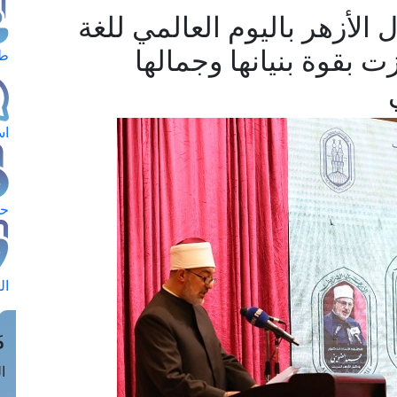
الأزهر باليوم العالمي للغة
زت بقوة بنيانها وجمالها
طل
اس
حج
ال
م
الق