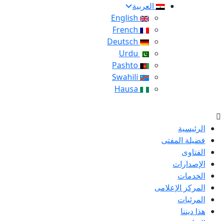
العربية
English
French
Deutsch
Urdu
Pashto
Swahili
Hausa
الرئيسية
فضيلة المفتى
الفتاوى
الإصدارات
الخدمات
المركز الإعلامى
المرئيات
هذا ديننا