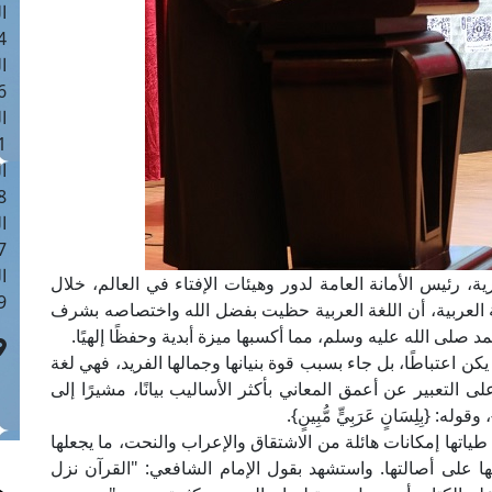
ا
 :41
ا
 :17
ا
 : 1
ا
8
ا
: 44
ا
ة، رئيس الأمانة العامة لدور وهيئات الإفتاء في العالم، خلال
 :9
ة العربية، أن اللغة العربية حظيت بفضل الله واختصاصه بشرف
صلى الله عليه وسلم، مما أكسبها ميزة أبدية وحفظًا إلهيًا.
يكن اعتباطًا، بل جاء بسبب قوة بنيانها وجمالها الفريد، فهي لغة
لى التعبير عن أعمق المعاني بأكثر الأساليب بيانًا، مشيرًا إلى
َ}، وقوله: {بِلِسَانٍ عَرَبِيٍّ مُّبِينٍ}.
ياتها إمكانات هائلة من الاشتقاق والإعراب والنحت، ما يجعلها
 على أصالتها. واستشهد بقول الإمام الشافعي: "القرآن نزل