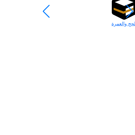
لحج والعمرة
رمضان