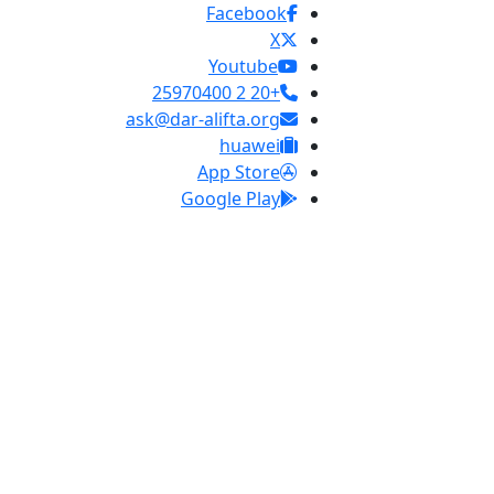
Facebook
X
Youtube
+20 2 25970400
ask@dar-alifta.org
huawei
App Store
Google Play