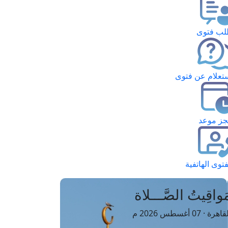
ب فتوى
تعلام عن فتوى
ز موعد
فتوى الهاتفية
َواقِيتُ الصَّـــلاة
اهرة · 07 أغسطس 2026 م