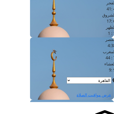
لفجر
4
لشروق
6
لظهر
1
لعصر
4:3
لمغرب
7 
لعشاء
9
عرض مواقيت الصلاة