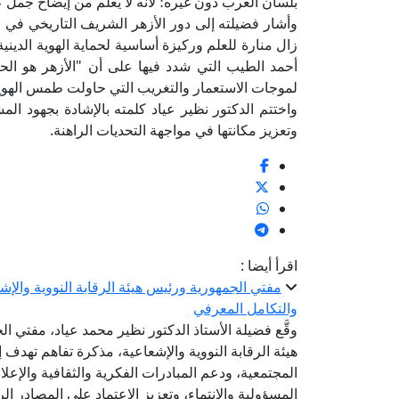
بلسان العرب دون غيره؛ لأنه لا يعلم من إيضاح جمل
وأشار فضيلته إلى دور الأزهر الشريف التاريخي في حم
زال منارة للعلم وركيزة أساسية لحماية الهوية الدينية 
أحمد الطيب التي شدد فيها على أن "الأزهر هو الح
لموجات الاستعمار والتغريب التي حاولت طمس الهوية 
واختتم الدكتور نظير عياد كلمته بالإشادة بجهود المش
وتعزيز مكانتها في مواجهة التحديات الراهنة.
اقرأ أيضا :
مفتي الجمهورية ورئيس هيئة الرقابة النووية والإ
والتكامل المعرفي
وقَّع فضيلة الأستاذ الدكتور نظير محمد عياد، مفتي 
هيئة الرقابة النووية والإشعاعية، مذكرة تفاهم تهدف إ
المجتمعية، ودعم المبادرات الفكرية والثقافية والإعل
المسؤولية والانتماء، وتعزيز الاعتماد على المصادر 