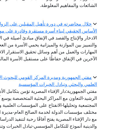
الشائعات والمفاهيم المغلوطة.
خلال محاضرته في دورة تأهيل المقبلين على الزواج.
الأساس الحقيقي لبناء أسرة مستقرة وقادرة على مواج
الادخار والإنتاج والقصد في الإنفاق مبادئ أصيلة في ا
والتمييز بين الموازنة والميزانية يحمي الأسرة من ال
المهارات والعمل من أهم وسائل تحقيق الاستقرار الاق
الآخرين في الإنفاق حفاظًا على مستقبل الأسرة المال
مفتي الجمهورية ومديرة المركز القومي للبحوث الاج
العلمي والبحثي وتبادل الخبرات المؤسسية
مفتي الجمهورية:دار الإفتاء المصرية تؤمن بتكامل الأ
الرشيد-التعاون مع المراكز البحثية المتخصصة يوسع 
المجتمعية وتحليلها-الانفتاح على المؤسسات العلمية و
مختلف مؤسسات الدولة لخدمة الصالح العام-مديرة الم
مع دار الإفتاء المصرية يفتح آفاقًا رحبة لتنفيذ الد
والدينية أنموذج للتكامل المؤسسي-تبادل الخبرات وتنفي