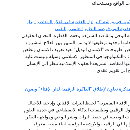
ت الواقع ومستجداته
امية في ورشة "النوازل العقدية في الفكر المعاصر" بدار
لعقدية التي فرضها التطور العلمي والتقني
عية الوحي ومقاصد الشريعة وحفظ الفطرة- التحدي الحقيقي
ها وحدود توظيفها-لا بد من التمييز بين العلاج المشروع
عض أطروحات "الإنسان البديل" تعيد تعريف الإنسان وتطعن
اف-التكنولوجيا في المنظور الإسلامي وسيلة وليست غاية
ا لمقاصد الشريعة-العقيدة الإسلامية تنظر إلى الإنسان
ج إلى تقويم عقدي
كرة تعاون لإطلاق "الذاكرة الرقمية لدار الإفتاء" وصون
لإفتاء المصرية" لحفظ التراث الإفتائي وإتاحته للأجيال
حول الرقمي وتطبيقات الذكاء الاصطناعي في خدمة العلوم
ات الوطنية في حفظ التراث ونشر الوعي ومواجهة الفكر
ها في الرقمنة والأرشفة الرقمية لبناء منصة معرفية