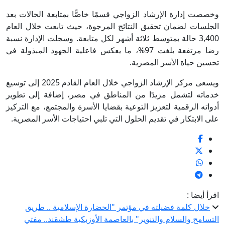
وخصصت إدارة الإرشاد الزواجي قسمًا خاصًّا بمتابعة الحالات بعد
الجلسات لضمان تحقيق النتائج المرجوة، حيث تابعت خلال العام
3,400 حالة بمتوسط ثلاثة أشهر لكل متابعة. وسجلت الإدارة نسبة
رضا مرتفعة بلغت 97%، ما يعكس فاعلية الجهود المبذولة في
تحسين حياة الأسر المصرية.
ويسعى مركز الإرشاد الزواجي خلال العام القادم 2025 إلى توسيع
خدماته لتشمل مزيدًا من المناطق في مصر، إضافة إلى تطوير
أدواته الرقمية لتعزيز التوعية بقضايا الأسرة والمجتمع، مع التركيز
على الابتكار في تقديم الحلول التي تلبي احتياجات الأسر المصرية.
اقرأ أيضا :
خلال كلمة فضيلته في مؤتمر "الحضارة الإسلامية .. طريق
التسامح والسلام والتنوير" بالعاصمة الأوزبكية طشقند.. مفتي