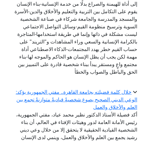
إلى أداة للهيمنة والصراع بدلًا من خدمة الإنسانية-بناء الإنسان
يقوم على التكامل بين التربية والتعليم والأخلاق والدين-الأسرة
والمسجد والمدرسة والجامعة شركاء في صناعة الشخصية
السوية وترسيخ منظومة القيم-وسائل التواصل الاجتماعي
ليست مشكلة في ذاتها وإنما في طريقة استخدامها-المتاجرة
بالكرامة الإنسانية والسعي وراء المشاهدات و"التريند" على
حساب القيم خطر يهدد المجتمعات-الذكاء الاصطناعي أداة
مهمة لكن يجب أن يظل الإنسان هو الحاكم والموجه لها-بناء
مجتمع واعٍ ومستقر يبدأ ببناء شخصية قادرة على التمييز بين
الحق والباطل والصواب والخطأ
خلال كلمة فضيلته بجامعة القاهرة.. مفتي الجمهورية يؤكد:
الوعي الديني الصحيح يصوغ شخصيةً قياديةً متوازنةً تجمع بين
العلم والأخلاق والعمل
أكد فضيلة الأستاذ الدكتور نظير محمد عياد، مفتي الجمهورية،
رئيس الأمانة العامة لدور وهيئات الإفتاء في العالم، أن بناء
الشخصية القيادية الحقيقية لا يتحقق إلا من خلال وعي ديني
رشيد يجمع بين العلم والأخلاق والعمل، وينمي لدى الإنسان