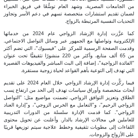
من الجامعات المصرية. وشهد العام توسُّعًا في فريق الخبراء
لضمان تقديم استشارات متخصصة تسهم في دعم الأسر وتجاوز
التحديات النفسية المرتبطة بالزواج.
كما عزَّزت إدارة الإرشاد الزواجي عام 2024 من خدماتها
الإلكترونية وتواصلها مع الجمهور عبر وسائل التواصل الاجتماعي.
وقدمت الصفحة الرسمية للمركز على "فيسبوك"، التي تضم أكثر
من 65 ألف متابع، وأكثر من 220 منشورًا تثقيفيًّا تحت عنوان
"الفائدة الزواجية"، إضافة إلى البث المباشر والفيديوهات القصيرة
التي تهدف إلى التوعية بأهم القواعد لحياة زوجية مستقرة.
فيما ركَّزت إدارة الإرشاد الزواجي خلال العام 2024 على تقديم
أبحاث متخصصة وأوراق سياسات تهدف إلى الحد من ارتفاع نِسب
الطلاق وتعزيز التوافق الزواجي. تضمنت مواضيع مثل: "التواصل
الزواجي الرحيم"، و"التعامل مع الخرس الزوجي"، و"إدارة العناد
الزواجي". كما قدمت الإدارة سلسلة من الدورات التدريبية
للعاملين في مجالات الإرشاد بالدار. وأعلنت عن تحويل محتوى
اللقاءات إلى مطويات تثقيفية وخطط علاجية سيتم توزيعها قريبًا
على الأزواج والزوجات.