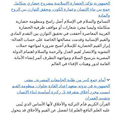
الجمهورية يؤكد: الحضارة الإسلامية مشروع حضاري متكامل
جمع بين بناء الإنسان وعمارة الكون، ويحقق التوازن بين الروح
والمادة
التسامح والسلام في الإسلام أصل راسخ ومنظومة حضارية
متكاملة وليسا مجرد شعارات أو مواقف ظرفية-الحضارة
الغربية المعاصرة أخفقت في تحقيق التوازن بين التقدم المادي
والقيم الإنسانية وقدمت مصالحها الخاصة على حساب العدالة-
إبراز القيم الحضارية للإسلام أصبح ضرورة لمواجهة حملات
التشويه والانتصار لقيم العدل والرحمة والسلام-اهتمام الدولة
المصرية بترسيخ السلام ومواجهة التطرف أثمر إنشاء الأمانة
العامة لدور وهيئات الإفتاء في العالم
أمام جمع كبير من طلبة الجامعات المصرية.. مفتي
الجمهورية في ندوته بمعهد إعداد القادة بحلوان: منظومة القيم
ليست مجرد أخلاق متفرقة بل ركيزة أساسية لبناء الإنسان
وتشييد العمران
القرآن الكريم قدَّم التزكية والأخلاق لأنها الأساس الذي يُبنى
عليه العلم النافع-العلم إذا انفصل عن القيم والأخلاق قد يتحول