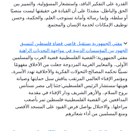
القدرة على التفكير الناقد، واستشعار المسؤولية، والتمييز بين
الحق والباطل، مشددًا على أن القيادة في حقيقتها ليست منصبًا
أو سلطة، وإنما رسالة وأمانة تستوجب العلم، والحكمة، وحسن
توظيف الإمكانات لخدمة الإنسان والمجتمع.
مفتي الجمهورية يستقبل قاضي قضاة فلسطين لتنسيق
الجهود بين المؤسسات الدينية في مواجهة التحديات الراهنة
مفتي الجمهورية:-القضية الفلسطينية قضية العرب والمسلمين
الأولى.. والمعايير الغربية المزدوجة جعلت من الأخلاق مفهومًا
نسبيًّا تحكمه المصالح-التحولات الفكرية والأخلاقية تهدد الأسرة..
ومؤتمر الإفتاء العالمي المرتقب يناقش سبل حمايتها وصيانة
هويتها-مستشار الرئيس الفلسطيني:جئنا إلى مصر نستأنس
بروح السلام.. والأزهر الشريف ودار الإفتاء في مقدمة
المدافعين عن القضية الفلسطينية-فلسطين تمر بأصعب
مراحلها.. والاحتلال يواصل فرض القيود على المسجد الأقصى
ومنع المسلمين من أداء شعائرهم