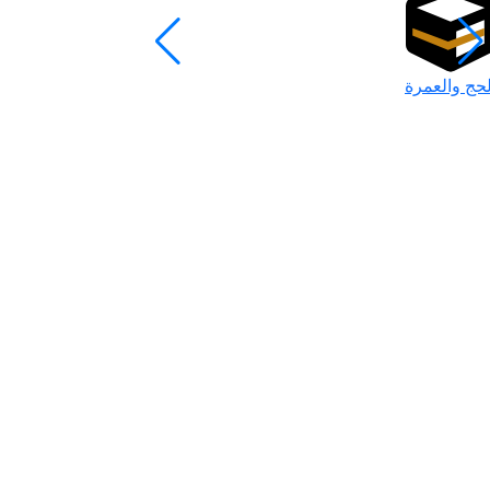
لحج والعمرة
رمضان