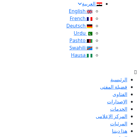
العربية
English
French
Deutsch
Urdu
Pashto
Swahili
Hausa
الرئيسية
فضيلة المفتى
الفتاوى
الإصدارات
الخدمات
المركز الإعلامى
المرئيات
هذا ديننا