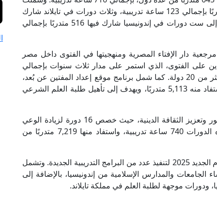
هذه الدورات دولتين في ماليزيا استفاد منها 42 متدربًا بإجمالي 123 ساعة تدريبية، وثلاث دورات في تايلاند شارك
فيها 87 متدربًا بإجمالي 75 ساعة تدريبية، بالإضافة إلى ست دورات في إندونيسيا شارك فيها 516 متدربًا بإجمالي
ا
خ مرجعية دار الإفتاء المصرية ومنهجيتها في الفتوى داخل مصر
دين على الفتوى، الذي استمر على مدار ثلاث سنوات بإجمالي
2,200 ساعة تدريبية، وشارك فيه 113 متدربًا من أكثر من 20 دولة. كما شمل برنامج موقع إعداد المفتين عن بُعد،
الذي بلغ إجمالي ساعاته التدريبية 2,900 ساعة، واستفاد منه 5,113 متدربًا، ويهدف إلى تأهيل طلبة العلم الشرعي
ولم تغفل إدارة التدريب عن دَورها في توعية الجمهور وتعزيز الثقافة الدينية، حيث خصص 16 دورة لزيادة الوعي
ومواجهة الفكر المتطرف. وبلغ إجمالي ساعات هذه الدورات 740 ساعة تدريبية، واستفاد منها 7,219 متدربًا من
وتخطط إدارة التدريب بدار الإفتاء المصرية خلال العام الجديد 2025 لتنفيذ عدد من البرامج التدريبية الجديدة. وتشمل
 الجامعات والمدارس الإسلامية من إندونيسيا، بالإضافة إلى
 ودورات موجهة لطلبة العلم في مملكة تايلاند.