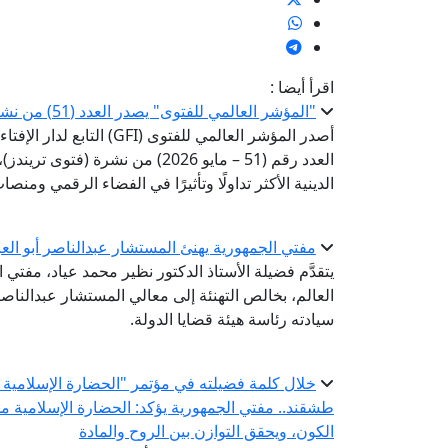
اقرأ أيضا :
"المؤشر العالمي للفتوى" يصدر العدد (51) من نشرة «فتوى تريندز»
أصدر المؤشر العالمي للفتوى 
العدد رقم (51 – مايو 2026) من ن
الدينية الأكثر تداولًا وتأثيرًا في الفضاء الرقمي ومن
مفتي الجمهورية يهنئ المستشار عبدالناصر أبو العز
يتقدَّم فضيلة الأستاذ الدكتور نظير محمد عياد، مفتي ا
العالم، بخالص التهنئة إلى معالي المستشار عبدالناص
سيادته رئاسة هيئة قضايا الدولة.
خلال كلمة فضيلته في مؤتمر "الحضارة الإسلامية ..
طشقند.. مفتي الجمهورية يؤكد: الحضارة الإسلامية 
الكون، ويحقق التوازن بين الروح والمادة