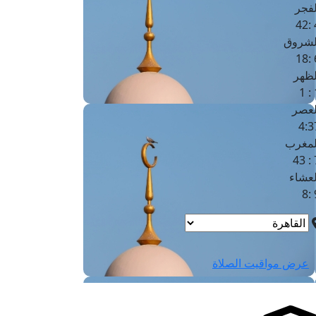
لفجر
4
لشروق
6
لظهر
1
لعصر
4:3
لمغرب
7 
لعشاء
9
عرض مواقيت الصلاة