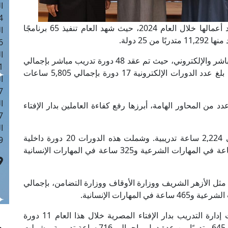
ا
 :42
أعلنت إدارةُ التدريب بدار الإفتاء المصرية عن حصاد أعمالها خلال العام 2024، حيث شهد العام تنفيذ 65 برنامجًا
ا
 :18
ا
وتنوعت أنشطة إدارة التدريب بالدار بين التدريب المباشر والإلكتروني، حيث تم عقد 48 دورة تدريب مباشر بإجمالي
 : 1
5,188 ساعة تدريبية شارك فيها 1,345 متدربًا، بينما بلغ عدد الدورات الإلكترونية 17 دورة بإجمالي 5,805 ساعات
ا
7
ا
ب خلال العام 2024 على تنفيذ عدد من المحاور الهامة، أبرزها رفع كفاءة العاملين بدار الإفتاء
: 43
ا
وفي هذا السياق، تم تنفيذ 32 دورة تدريبية بإجمالي 2,224 ساعة تدريبية. وشملت هذه الدورات 20 دورة داخلية
 :8
بإجمالي 1,550 ساعة تدريبية، توزعت بين 1,225 ساعة في المهارات الشرعية و325 ساعة في المهارات الإنسانية
مؤسسات مثل الأزهر الشريف ووزارة الأوقاف ووزارة التضامن، بإجمالي
وفي إطار تدعيم الريادة الدينية لمصر عالميًّا، نفذت إدارة التدريب بدار الإفتاء المصرية خلال هذا العام 11 دورة
تدريبية استهدفت المفتين وقادة الفتوى، وشارك فيها 645 متدربًا من عدة دول، بإجمالي 716 ساعة تدريبية. وشملت