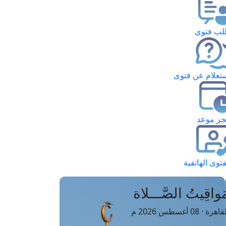
ب فتوى
تعلام عن فتوى
ز موعد
فتوى الهاتفية
َواقِيتُ الصَّـــلاة
اهرة · 08 أغسطس 2026 م