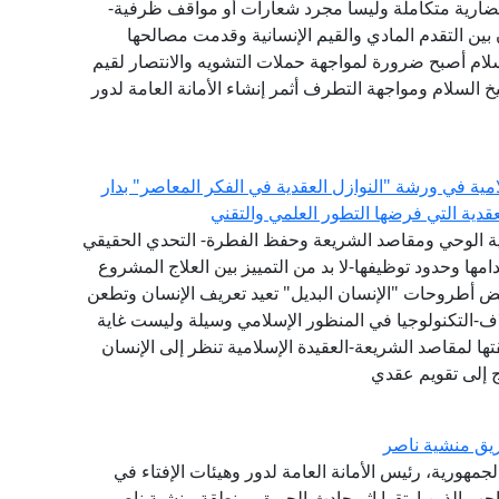
ضارية متكاملة وليسا مجرد شعارات أو مواقف ظرفية-
بين التقدم المادي والقيم الإنسانية وقدمت مصالحها
سلام أصبح ضرورة لمواجهة حملات التشويه والانتصار لقيم
 السلام ومواجهة التطرف أثمر إنشاء الأمانة العامة لدور
امية في ورشة "النوازل العقدية في الفكر المعاصر" بدار
لعقدية التي فرضها التطور العلمي والتقني
عية الوحي ومقاصد الشريعة وحفظ الفطرة- التحدي الحقيقي
ها وحدود توظيفها-لا بد من التمييز بين العلاج المشروع
عض أطروحات "الإنسان البديل" تعيد تعريف الإنسان وتطعن
اف-التكنولوجيا في المنظور الإسلامي وسيلة وليست غاية
ا لمقاصد الشريعة-العقيدة الإسلامية تنظر إلى الإنسان
ج إلى تقويم عقدي
يق منشية ناصر
جمهورية، رئيس الأمانة العامة لدور وهيئات الإفتاء في
اجب الذين ارتقوا إثر حادث الحريق بمنطقة منشية ناصر،