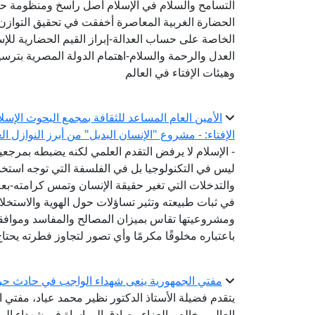
التسامح والسلام في الإسلام أصل راسخ ومنظومة ح
الحضارة الغربية المعاصرة أخفقت في تحقيق التوازن 
الخاصة على حساب العدالة-إبراز القيم الحضارية للإ
العدل والرحمة والسلام-اهتمام الدولة المصرية بترسيخ
وهيئات الإفتاء في العالم
الأمين العام المساعد للثقافة بمجمع البحوث الإسل
الإفتاء: - مشروع "الإنسان البديل" من أبرز النوازل ا
- الإسلام لا يرفض التقدم العلمي لكنه يضبطه بمرج
ليس في التكنولوجيا بل في الفلسفة التي توجه استخدام
والتدخلات التي تغير حقيقة الإنسان وتمس كرامته-ب
في ثبات طبيعته وتثير تساؤلات حول الهوية والاستخل
ومشروعيتها تقاس بميزان المصالح والمفاسد وموافقته
باعتباره مخلوقًا مكرمًا وأي تصور لتجاوز فطرته يحتا
مفتي الجمهورية ينعى شهداء الواجب في حادث حر
يتقدم فضيلة الأستاذ الدكتور نظير محمد عياد، مفتي ال
العالم، بخالص العزاء وصادق المواساة في شهداء الو