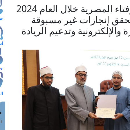
البيان التاسع لحصاد دار الإفتاء المصرية خلال العام 2024
ء تحقق إنجازات غير مسبوقة
طل
 والإلكترونية وتدعيم الريادة
اس
حج
ال
م
الق