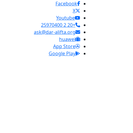
Facebook
X
Youtube
+20 2 25970400
ask@dar-alifta.org
huawei
App Store
Google Play