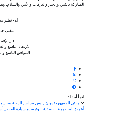
المباركةِ باليُمنِ والخيرِ والبركات والأمنِ والسلام، وه
أ.د/ نظير م
مفتي جمه
دار الإفتا
الأربعاء التاسع والع
الموافق التاسع والعش
اقرأ أيضا :
مفتي الجمهورية يهنئ رئيس مجلس الدولة بمناسبة ت
أعمدة المنظومة القضائية .. وترسيخ سيادة القانون أس