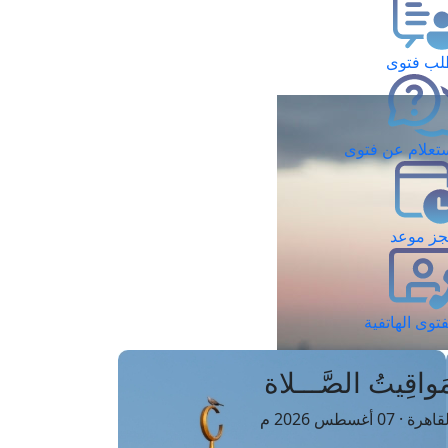
ب فتوى
تعلام عن فتوى
ز موعد
فتوى الهاتفية
َواقِيتُ الصَّـــلاة
اهرة · 07 أغسطس 2026 م