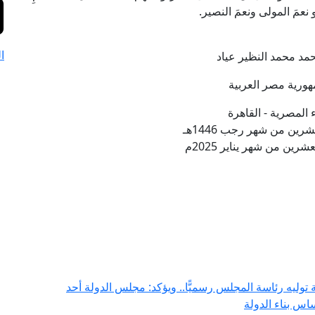
و نعمَ المولى ونعمَ النصير.
ا
حمد محمد النظير عياد
ورية مصر العربية
ء المصرية - القاهرة
شرين من شهر رجب 1446هـ
رين من شهر يناير 2025م
وليه رئاسة المجلس رسميًّا.. ويؤكد: مجلس الدولة أحد
اس بناء الدولة