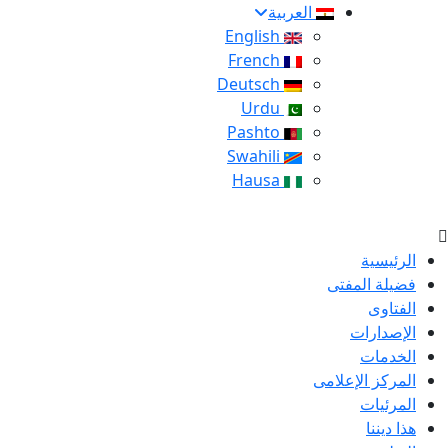
العربية
English
French
Deutsch
Urdu
Pashto
Swahili
Hausa
الرئيسية
فضيلة المفتى
الفتاوى
الإصدارات
الخدمات
المركز الإعلامى
المرئيات
هذا ديننا