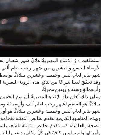
استطلعَت دارُ الإفتاءِ المصريةُ هلالَ شهرِ شعبان 
الأربعاء التاسع والعشرين من شهر رجب لعام ألفٍ وأ
شهر يناير لعام ألفين وخمسة وعشرين ميلاديًّا بواسطة ا
وقد تحقَّقَ لدينا شرعًا من نتائج هذه الرؤية البصري
وأربعمائةٍ وستة وأربعين هجريًّا.
وعلى ذلك تُعلن دارُ الإفتاءِ المصريةُ أن يومَ الخ
ميلاديًّا هو المتمم لشهر رجب لعام ألف وأربعمائة وست
شهر يناير لعام ألفين وخمسة وعشرين ميلاديًّا هو أول 
وبهذه المناسبةِ الكريمةِ نتقدم بخالص التهنئة لفخام
الصحة والعافية، كما نتقدمُ بخالص التهنئة للشعب المص
وأمرائِها وللمسلمين كافةً في كُلِّ مكان، داعين اللهَ س