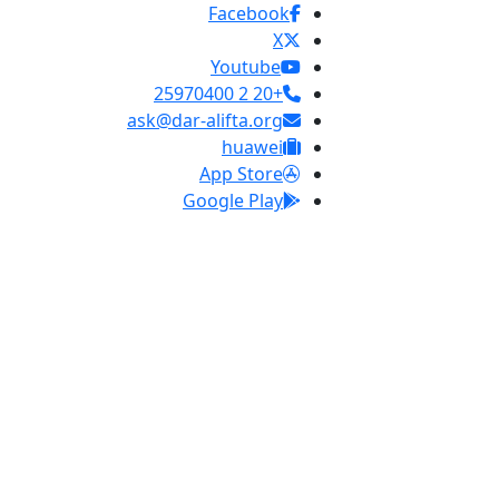
Facebook
X
Youtube
+20 2 25970400
ask@dar-alifta.org
huawei
App Store
Google Play