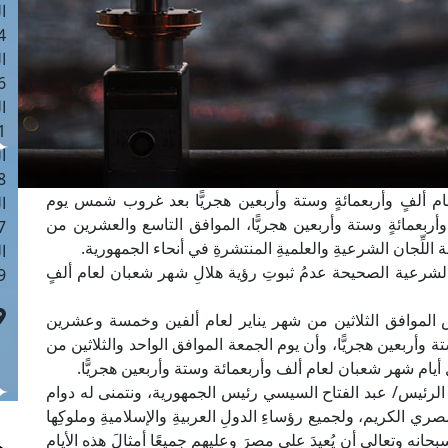
ا
 :41
ا
 :17
ا
 : 1
ا
8
لعام ألفٍ وأربعمائةٍ وستة وأربعين هجريًّا بعد غروب شمس يوم
ا
ربعمائةٍ وستة وأربعين هجريًّا، الموافق التاسع والعشرين من
: 44
للِّجان الشرعيةِ والعلميةِ المنتشرةِ في أنحاء الجمهورية.
ا
ة الشرعية الصحيحة عدمُ ثبوتِ رؤية هلالِ شهر شعبان لعام ألفٍ
 :9
ميس الموافق الثلاثين من شهر يناير لعام ألفين وخمسة وعشرين
ة وأربعين هجريًّا، وأن يوم الجمعة الموافق الواحد والثلاثين من
أيام شهر شعبان لعام ألف وأربعمائة وستة وأربعين هجريًّا.
ة الرئيس/ عبد الفتاح السيسي رئيس الجمهورية، ونتمنى له دوام
ري الكريم، ولجميع رؤساءِ الدولِ العربيةِ والإسلاميةِ وملوكِها
بحانه وتعالى أن يُعيدَ على مصرَ وعليهم جميعًا أمثالَ هذه الأيامِ