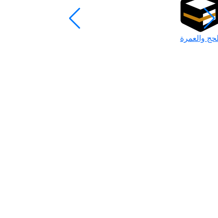
لحج والعمرة
رمضان