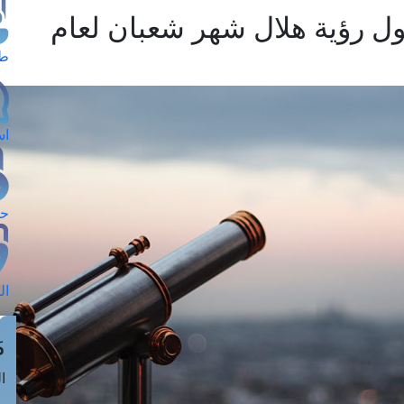
حول رؤية هلال شهر شعبان لعام
طل
اس
حج
ال
م
الق