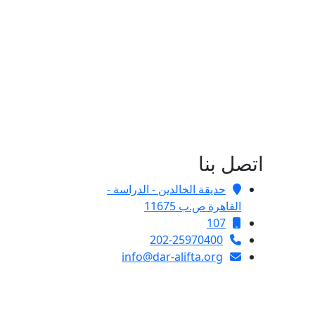
اتصل بنا
حديقة الخالدين - الدراسة -
القاهرة ص.ب 11675
107
202-25970400
info@dar-alifta.org