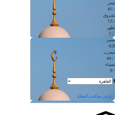
لفجر
4
لشروق
6
لظهر
1
لعصر
4:3
لمغرب
7 
لعشاء
9
عرض مواقيت الصلاة