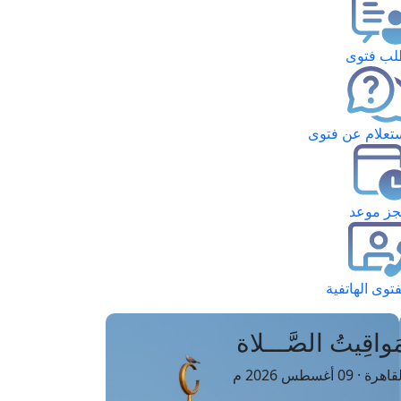
ب فتوى
تعلام عن فتوى
ز موعد
فتوى الهاتفية
َواقِيتُ الصَّـــلاة
اهرة · 09 أغسطس 2026 م