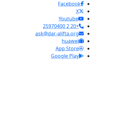
Facebook
X
Youtube
+20 2 25970400
ask@dar-alifta.org
huawei
App Store
Google Play