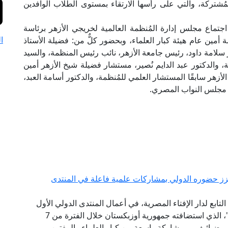
مُشتركة، والتي على رأسها الارتقاء بمستوى الطلاب الوافدين
جتماع مجلس إدارة المُنظمة العالمية لخريجي الأزهر برئاسة
ا
مين عام هيئة كبار العلماء، وبحضور كلٌّ من: فضيلة الأستاذ
 سلامة داود، رئيس جامعة الأزهر، نائب رئيس المنظمة، والسيد
، والدكتور عبد الدايم نُصير، مستشار فضيلة شيخ الأزهر أمين
الأزهر سابقًا المستشار العلمي للمُنظمة، والدكتور أسامة العبد،
ي مجلس النواب المصري.
يعزز حضوره الدولي بمشاركات علمية فاعلة في المنتدى
ابع لدار الإفتاء المصرية، في أعمال المنتدى الدولي الأول
للحضارة الإسلامية "طريق السلام والتسامح والتنوير"، الذي استضافته جمهورية أوزبكستان خلال الفترة من 7
ت ميرضيائيف، وبمشاركة واسعة من كبار العلماء والمفتين