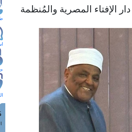
ار الإفتاء المصرية والمُنظمة
طل
اس
حج
ال
م
الق