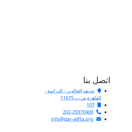
اتصل بنا
حديقة الخالدين - الدراسة -
القاهرة ص.ب 11675
107
202-25970400
info@dar-alifta.org