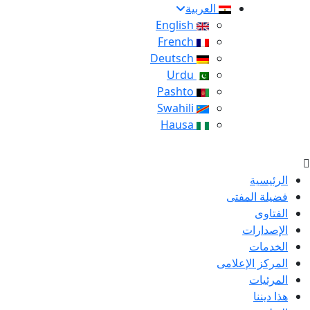
العربية
English
French
Deutsch
Urdu
Pashto
Swahili
Hausa
الرئيسية
فضيلة المفتى
الفتاوى
الإصدارات
الخدمات
المركز الإعلامى
المرئيات
هذا ديننا