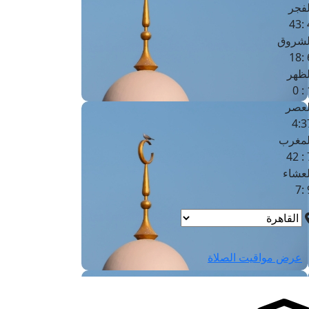
لفجر
4
لشروق
6
لظهر
1
لعصر
4:3
لمغرب
7 
لعشاء
9
عرض مواقيت الصلاة