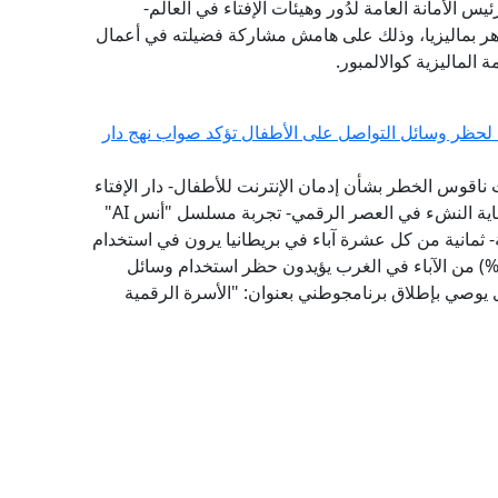
يس الأمانة العامة لدُور وهيئات الإفتاء في العالم-
هر بماليزيا، وذلك على هامش مشاركة فضيلته في أعمال
ة الماليزية كوالالمبور.
ية لحظر وسائل التواصل على الأطفال تؤكد صواب نهج دار
 ناقوس الخطر بشأن إدمان الإنترنت للأطفال- دار الإفتاء
سبقت إلى تبني نموذج "الفتوى الرقمية الوقائية" لحماية النشء في العصر الرقمي- تجربة مسلسل "أنس AI"
 ثمانية من كل عشرة آباء في بريطانيا يرون في استخدام
طفالهم لوسائل التواصل الاجتماعي تأثيرًا سلبيًّا- (79%) من الآباء في الغرب يؤيدون حظر استخدام وسائل
1 عامًا - مؤشر الفتوى يوصي بإطلاق برنامجوطني بعنوان: "الأسرة الرقمية