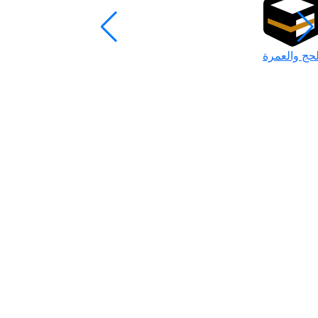
لحج والعمرة
رمضان