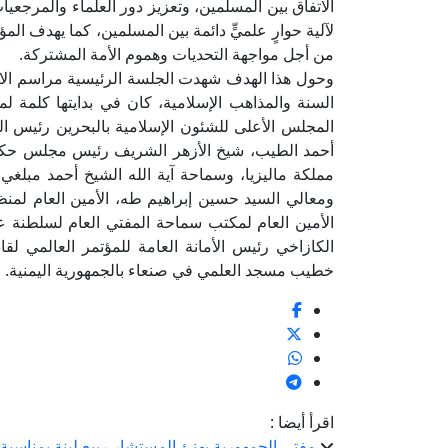
الاتفاق بين المسلمين، وتعزيز دور العلماء والمرجعي
لآلية حوارٍ علميٍّ دائمة بين المسلمين، كما يهدف المؤ
من أجل مواجهة التحديات وهموم الأمة المشتركة.
وحول هذا الهدف شهدت الجلسة الرئيسية مراسم الاف
السنة والمذاهب الإسلامية، كان في بدايتها كلمة 
المجلس الأعلى للشئون الإسلامية بالبحرين رئيس اللجن
أحمد الطيب، شيخ الأزهر الشريف رئيس مجلس حكماء
مملكة ماليزيا، وسماحة آية الله الشيخ أحمد مبلغي،
ومعالي السيد حسين إبراهيم طه، الأمين العام لمنظ
الأمين العام لمكتب سماحة المفتي العام لسلطنة 
الكازاخي رئيس الأمانة العامة للمؤتمر العالمي لق
خطيب مسجد العلمي في صنعاء بالجمهورية اليمنية.
اقرأ أيضا :
مفتي الجمهورية يهنئ المستشار ربيع لبنة بمناسب