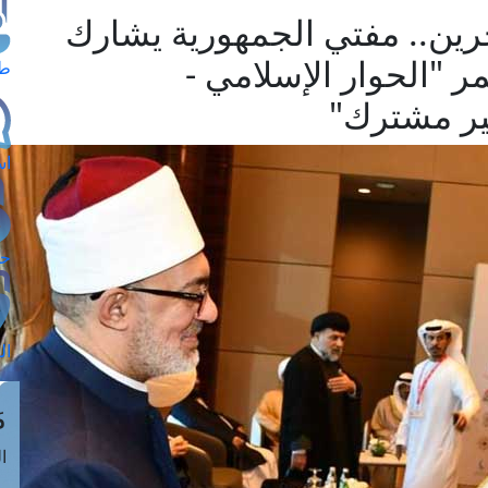
حرين.. مفتي الجمهورية يشارك
 "الحوار الإسلامي -
طل
ير مشترك"
اس
حج
ال
م
الق