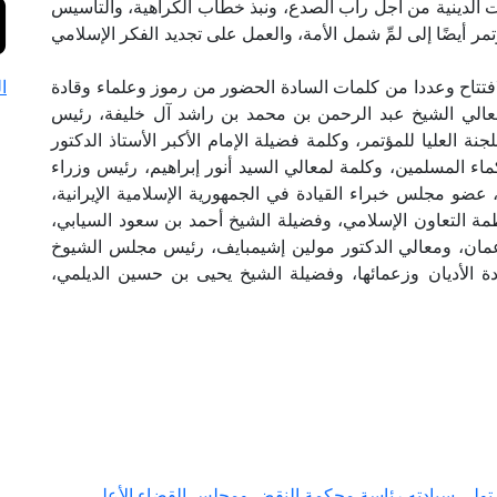
ات الدينية من أجل رأب الصدع، ونبذ خطاب الكراهية، والتأسيس
تمر أيضًا إلى لمِّ شمل الأمة، والعمل على تجديد الفكر الإسلامي
تتاح وعددا من كلمات السادة الحضور من رموز وعلماء وقادة
ا
لمعالي الشيخ عبد الرحمن بن محمد بن راشد آل خليفة، رئيس
ة العليا للمؤتمر، وكلمة فضيلة الإمام الأكبر الأستاذ الدكتور
 المسلمين، وكلمة لمعالي السيد أنور إبراهيم، رئيس وزراء
 عضو مجلس خبراء القيادة في الجمهورية الإسلامية الإيرانية،
مة التعاون الإسلامي، وفضيلة الشيخ أحمد بن سعود السيابي،
عمان، ومعالي الدكتور مولين إشيمبايف، رئيس مجلس الشيوخ
ادة الأديان وزعمائها، وفضيلة الشيخ يحيى بن حسين الديلمي،
ة تولي سيادته رئاسة محكمة النقض ومجلس القضاء الأعلى