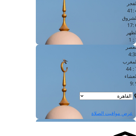
لفجر
4
لشروق
6
لظهر
1
لعصر
4:3
لمغرب
7 
لعشاء
9
عرض مواقيت الصلاة