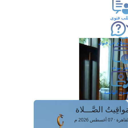
ب فتوى
تعلام عن فتوى
ز موعد
فتوى الهاتفية
َواقِيتُ الصَّـــلاة
اهرة · 07 أغسطس 2026 م