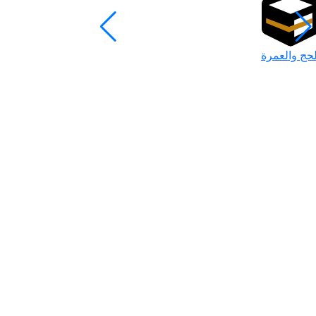
لحج والعمرة
رمضان