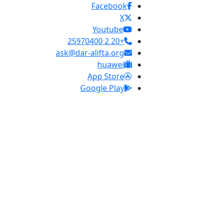
Facebook
X
Youtube
+20 2 25970400
ask@dar-alifta.org
huawei
App Store
Google Play