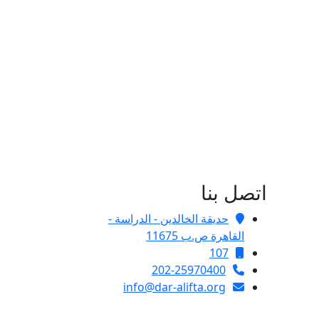
اتصل بنا
حديقة الخالدين - الدراسة -
القاهرة ص.ب 11675
107
202-25970400
info@dar-alifta.org