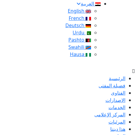
العربية
English
French
Deutsch
Urdu
Pashto
Swahili
Hausa
الرئيسية
فضيلة المفتى
الفتاوى
الإصدارات
الخدمات
المركز الإعلامى
المرئيات
هذا ديننا