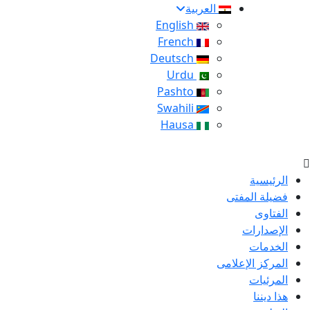
العربية
English
French
Deutsch
Urdu
Pashto
Swahili
Hausa
الرئيسية
فضيلة المفتى
الفتاوى
الإصدارات
الخدمات
المركز الإعلامى
المرئيات
هذا ديننا