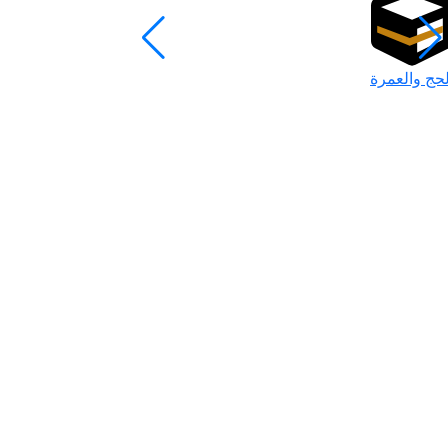
لحج والعمرة
رمضان