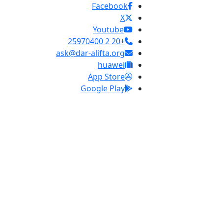
Facebook
X
Youtube
+20 2 25970400
ask@dar-alifta.org
huawei
App Store
Google Play