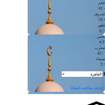
لفجر
4
لشروق
6
لظهر
1
لعصر
4:3
لمغرب
7 
لعشاء
9
عرض مواقيت الصلاة