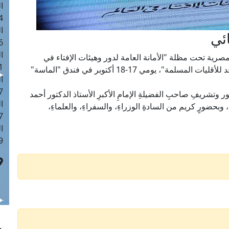
ا
 :43
ا
ائي
 :18
ا
المصرية تحت مظلة "الأمانة العامة لدور وهيئات الإفتاء في
 : 0
العالم بعنوان: "التأهيل العلمي والإفتائي لأئمة المساجد للأقليات المسلمة"، يومي 17-18 أكتوبر في فندق "الماسة"
ا
7
فود من حوالي 80 دولة، وبحضور وتشريفِ صاحبِ الفضيلةِ الإمامِ الأكبرِ الأستاذ الدكتور أحمد
ا
حضورٍ كريم من السادةِ الوزراءِ، والسفراءِ، والعلماءِ
: 42
ا
 :7