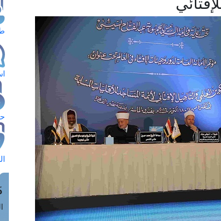
لإفتائي
طل
اس
حج
ال
م
الق