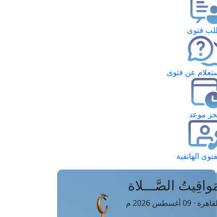
ب فتوى
تعلام عن فتوى
ز موعد
فتوى الهاتفية
َواقِيتُ الصَّـــلاة
اهرة · 09 أغسطس 2026 م