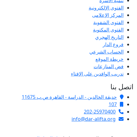
تنمية الأسرة
الفتوى الإلكترونية
المركز الإعلامى
الفتوى الشفوية
الفتوى المكتوبة
التاريخ الهجري
فروع الدار
الحساب الشرعي
خريطة الموقع
فض المنازعات
تدريب الوافدين على الإفتاء
اتصل بنا
حديقة الخالدين - الدراسة - القاهرة ص.ب 11675
107
202-25970400
info@dar-alifta.org