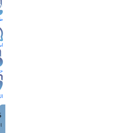
طل
اس
حج
ال
م
الق