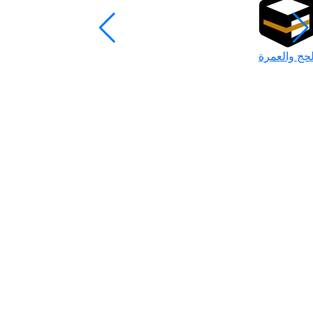
لحج والعمرة
رمضان