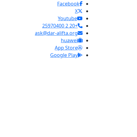
Facebook
X
Youtube
+20 2 25970400
ask@dar-alifta.org
huawei
App Store
Google Play