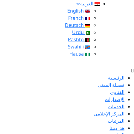
العربية
English
French
Deutsch
Urdu
Pashto
Swahili
Hausa
الرئيسية
فضيلة المفتى
الفتاوى
الإصدارات
الخدمات
المركز الإعلامى
المرئيات
هذا ديننا