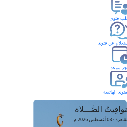
ب فتوى
تعلام عن فتوى
ز موعد
فتوى الهاتفية
َواقِيتُ الصَّـــلاة
اهرة · 08 أغسطس 2026 م