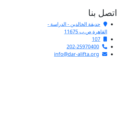
اتصل بنا
حديقة الخالدين - الدراسة -
القاهرة ص.ب 11675
107
202-25970400
info@dar-alifta.org