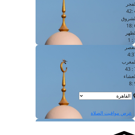
لفجر
4
لشروق
6
لظهر
1
لعصر
4:3
لمغرب
7 
لعشاء
9
عرض مواقيت الصلاة