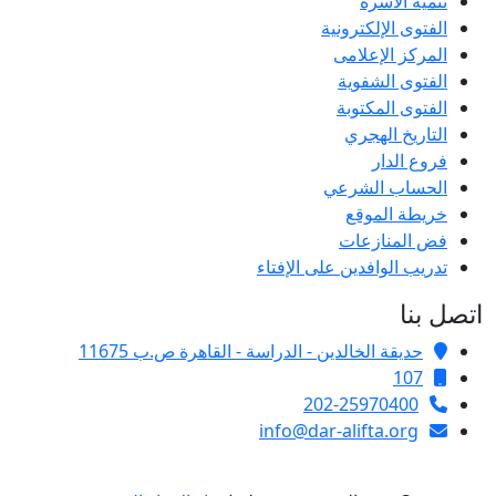
تنمية الأسرة
الفتوى الإلكترونية
المركز الإعلامى
الفتوى الشفوية
الفتوى المكتوبة
التاريخ الهجري
فروع الدار
الحساب الشرعي
خريطة الموقع
فض المنازعات
تدريب الوافدين على الإفتاء
اتصل بنا
حديقة الخالدين - الدراسة - القاهرة ص.ب 11675
107
202-25970400
info@dar-alifta.org