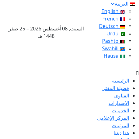
العربية
English
French
Deutsch
السبت, 08 أغسطس 2026 – 25 صفر
Urdu
1448 هـ
Pashto
Swahili
Hausa
الرئيسية
فضيلة المفتى
الفتاوى
الإصدارات
الخدمات
المركز الإعلامى
المرئيات
هذا ديننا