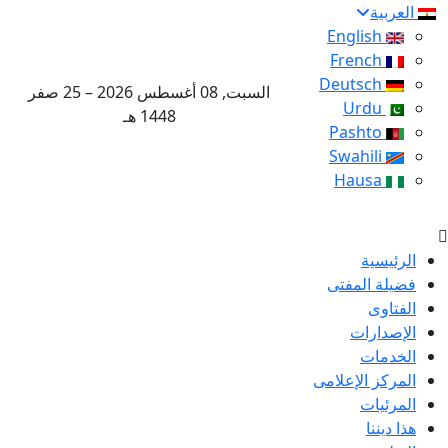
العربية
English
French
Deutsch
السبت, 08 أغسطس 2026 – 25 صفر
Urdu
1448 هـ
Pashto
Swahili
Hausa
الرئيسية
فضيلة المفتى
الفتاوى
الإصدارات
الخدمات
المركز الإعلامى
المرئيات
هذا ديننا