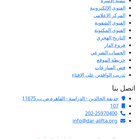
تنمية الأسرة
الفتوى الإلكترونية
المركز الإعلامى
الفتوى الشفوية
الفتوى المكتوبة
التاريخ الهجري
فروع الدار
الحساب الشرعي
خريطة الموقع
فض المنازعات
تدريب الوافدين على الإفتاء
اتصل بنا
حديقة الخالدين - الدراسة - القاهرة ص.ب 11675
107
202-25970400
info@dar-alifta.org