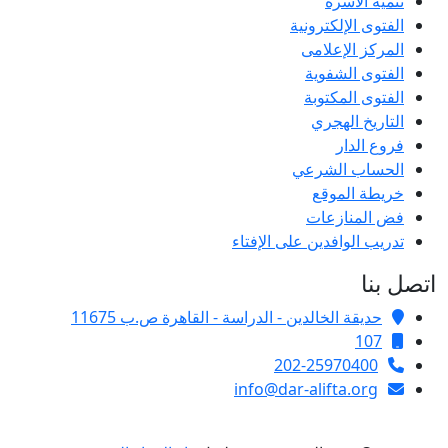
تنمية الأسرة
الفتوى الإلكترونية
المركز الإعلامى
الفتوى الشفوية
الفتوى المكتوبة
التاريخ الهجري
فروع الدار
الحساب الشرعي
خريطة الموقع
فض المنازعات
تدريب الوافدين على الإفتاء
اتصل بنا
حديقة الخالدين - الدراسة - القاهرة ص.ب 11675
107
202-25970400
info@dar-alifta.org