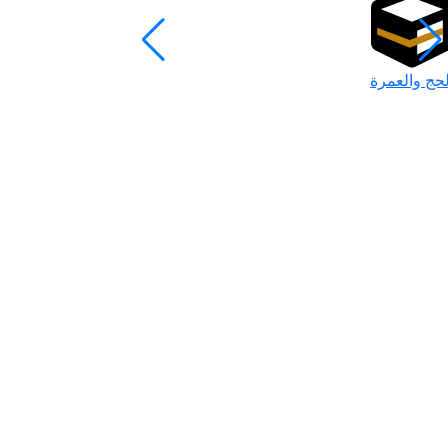
لحج والعمرة
رمضان