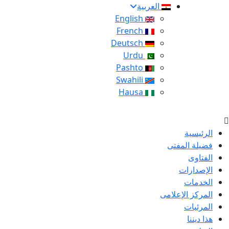
العربية
English
French
Deutsch
Urdu
Pashto
Swahili
Hausa
الرئيسية
فضيلة المفتى
الفتاوى
الإصدارات
الخدمات
المركز الإعلامى
المرئيات
هذا ديننا