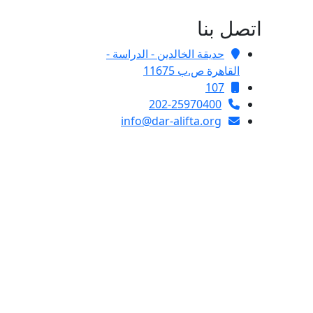
اتصل بنا
حديقة الخالدين - الدراسة -
القاهرة ص.ب 11675
107
202-25970400
info@dar-alifta.org