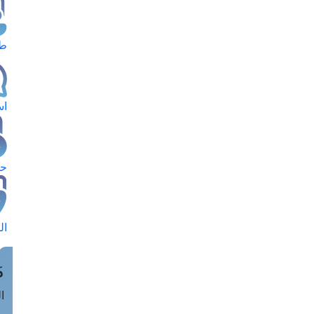
طل
اس
حج
ال
م
الق