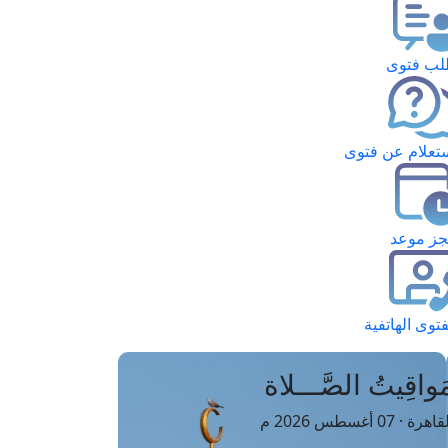
ب فتوى
تعلام عن فتوى
ز موعد
فتوى الهاتفية
َواقِيتُ الصَّـــلاة
اهرة · 07 أغسطس 2026 م