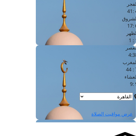
لفجر
4
لشروق
6
لظهر
1
لعصر
4:3
لمغرب
7 
لعشاء
9
عرض مواقيت الصلاة