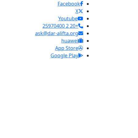
Facebook
X
Youtube
+20 2 25970400
ask@dar-alifta.org
huawei
App Store
Google Play