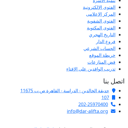
تنمية الأسرة
الفتوى الإلكترونية
المركز الإعلامى
الفتوى الشفوية
الفتوى المكتوبة
التاريخ الهجري
فروع الدار
الحساب الشرعي
خريطة الموقع
فض المنازعات
تدريب الوافدين على الإفتاء
اتصل بنا
حديقة الخالدين - الدراسة - القاهرة ص.ب 11675
107
202-25970400
info@dar-alifta.org