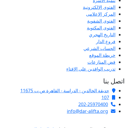
تنمية الأسرة
الفتوى الإلكترونية
المركز الإعلامى
الفتوى الشفوية
الفتوى المكتوبة
التاريخ الهجري
فروع الدار
الحساب الشرعي
خريطة الموقع
فض المنازعات
تدريب الوافدين على الإفتاء
اتصل بنا
حديقة الخالدين - الدراسة - القاهرة ص.ب 11675
107
202-25970400
info@dar-alifta.org