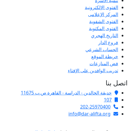
تنمية الأسرة
الفتوى الإلكترونية
المركز الإعلامى
الفتوى الشفوية
الفتوى المكتوبة
التاريخ الهجري
فروع الدار
الحساب الشرعي
خريطة الموقع
فض المنازعات
تدريب الوافدين على الإفتاء
اتصل بنا
حديقة الخالدين - الدراسة - القاهرة ص.ب 11675
107
202-25970400
info@dar-alifta.org