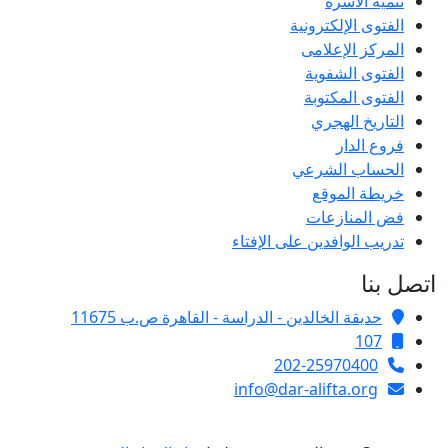
تنمية الأسرة
الفتوى الإلكترونية
المركز الإعلامى
الفتوى الشفوية
الفتوى المكتوبة
التاريخ الهجري
فروع الدار
الحساب الشرعي
خريطة الموقع
فض المنازعات
تدريب الوافدين على الإفتاء
اتصل بنا
حديقة الخالدين - الدراسة - القاهرة ص.ب 11675
107
202-25970400
info@dar-alifta.org