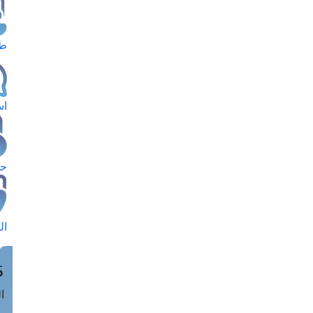
طل
اس
حج
ال
م
الق