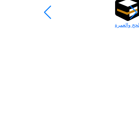
لحج والعمرة
رمضان