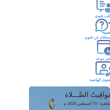
ب فتوى
تعلام عن فتوى
ز موعد
فتوى الهاتفية
َواقِيتُ الصَّـــلاة
اهرة · 10 أغسطس 2026 م