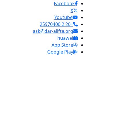
Facebook
X
Youtube
+20 2 25970400
ask@dar-alifta.org
huawei
App Store
Google Play