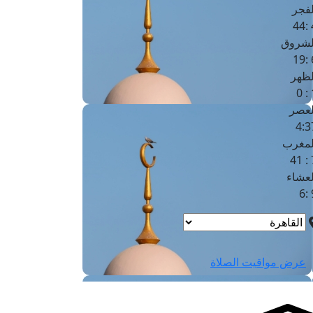
لفجر
4
لشروق
6
لظهر
1
لعصر
4:3
لمغرب
7 
لعشاء
9
عرض مواقيت الصلاة