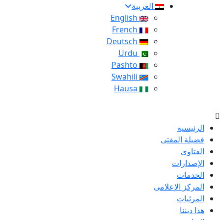
العربية
English
French
Deutsch
Urdu
Pashto
Swahili
Hausa
الرئيسية
فضيلة المفتى
الفتاوى
الإصدارات
الخدمات
المركز الإعلامى
المرئيات
هذا ديننا