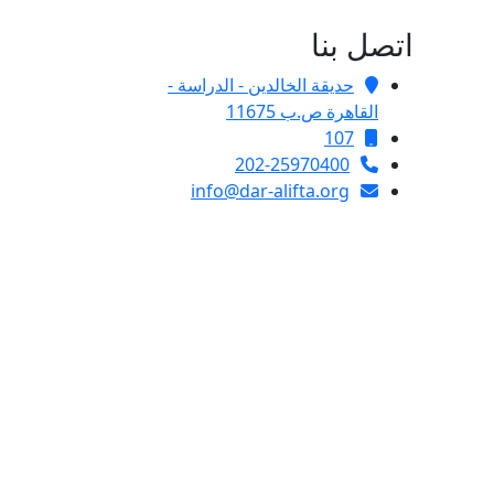
اتصل بنا
حديقة الخالدين - الدراسة -
القاهرة ص.ب 11675
107
202-25970400
info@dar-alifta.org