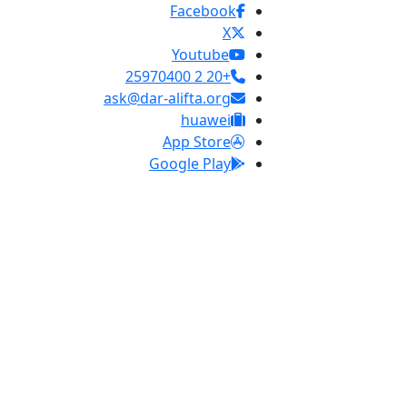
Facebook
X
Youtube
+20 2 25970400
ask@dar-alifta.org
huawei
App Store
Google Play