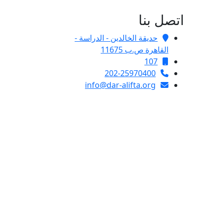
اتصل بنا
حديقة الخالدين - الدراسة -
القاهرة ص.ب 11675
107
202-25970400
info@dar-alifta.org