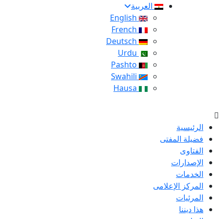
العربية
English
French
Deutsch
Urdu
Pashto
Swahili
Hausa
الرئيسية
فضيلة المفتى
الفتاوى
الإصدارات
الخدمات
المركز الإعلامى
المرئيات
هذا ديننا