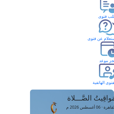
ب فتوى
تعلام عن فتوى
ز موعد
فتوى الهاتفية
َواقِيتُ الصَّـــلاة
اهرة · 06 أغسطس 2026 م