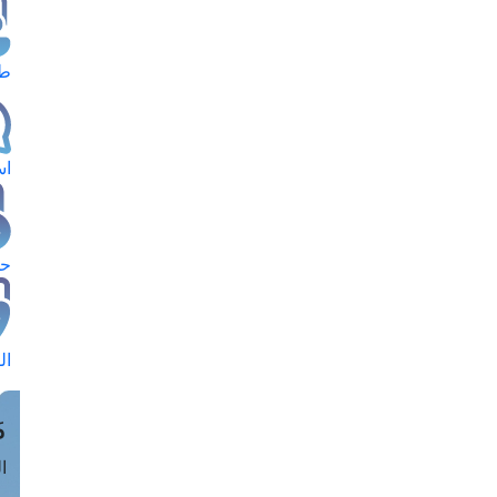
طل
اس
حج
ال
م
الق