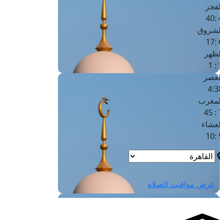
لفجر
4
لشروق
6
لظهر
1
لعصر
4:3
لمغرب
7 
لعشاء
9
عرض مواقيت الصلاة