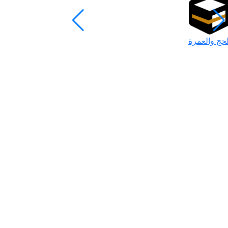
لحج والعمرة
رمضان