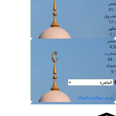
لفجر
4
لشروق
6
لظهر
1
لعصر
4:3
لمغرب
7 
لعشاء
9
عرض مواقيت الصلاة