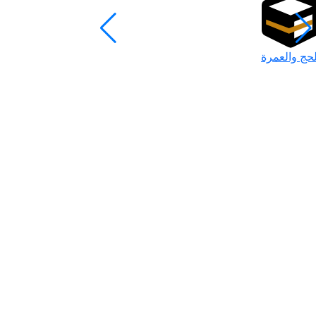
لحج والعمرة
رمضان