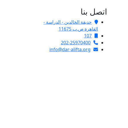
اتصل بنا
حديقة الخالدين - الدراسة -
القاهرة ص.ب 11675
107
202-25970400
info@dar-alifta.org