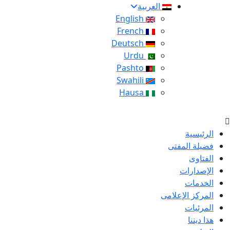
العربية
English
French
Deutsch
Urdu
Pashto
Swahili
Hausa
الرئيسية
فضيلة المفتى
الفتاوى
الإصدارات
الخدمات
المركز الإعلامى
المرئيات
هذا ديننا