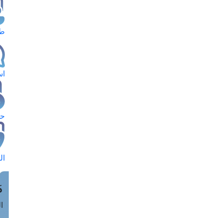
طل
اس
حج
ال
م
الق