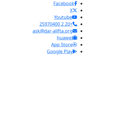
Facebook
X
Youtube
+20 2 25970400
ask@dar-alifta.org
huawei
App Store
Google Play