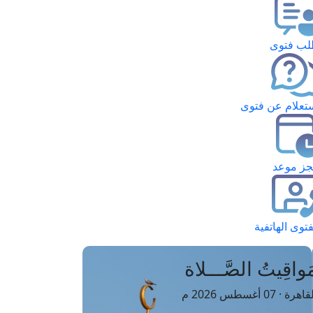
ب فتوى
تعلام عن فتوى
ز موعد
فتوى الهاتفية
َواقِيتُ الصَّـــلاة
اهرة · 07 أغسطس 2026 م