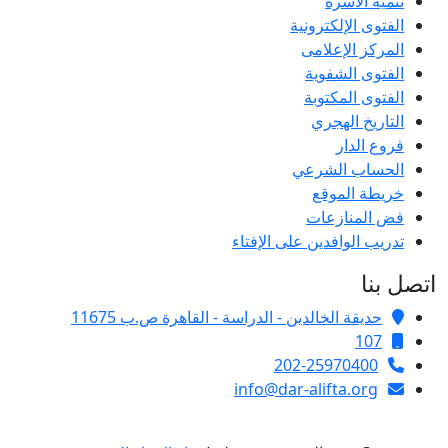
تنمية الأسرة
الفتوى الإلكترونية
المركز الإعلامى
الفتوى الشفوية
الفتوى المكتوبة
التاريخ الهجري
فروع الدار
الحساب الشرعي
خريطة الموقع
فض المنازعات
تدريب الوافدين على الإفتاء
اتصل بنا
حديقة الخالدين - الدراسة - القاهرة ص.ب 11675
107
202-25970400
info@dar-alifta.org