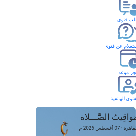
ب فتوى
تعلام عن فتوى
ز موعد
فتوى الهاتفية
َواقِيتُ الصَّـــلاة
اهرة · 07 أغسطس 2026 م