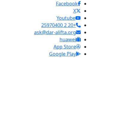
Facebook
X
Youtube
+20 2 25970400
ask@dar-alifta.org
huawei
App Store
Google Play