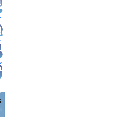
طل
اس
حج
ال
م
الق