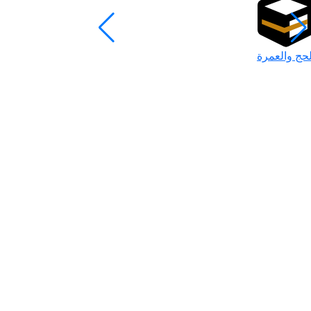
لحج والعمرة
رمضان