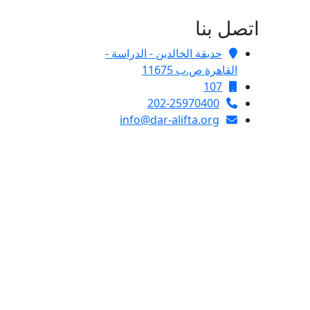
اتصل بنا
حديقة الخالدين - الدراسة -
القاهرة ص.ب 11675
107
202-25970400
info@dar-alifta.org