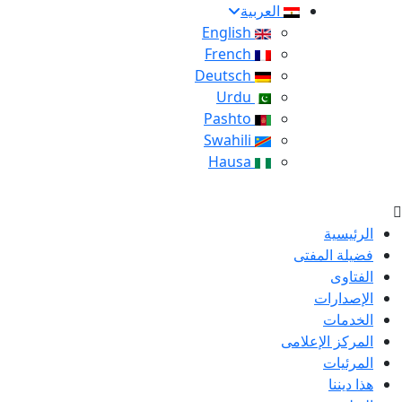
العربية
English
French
Deutsch
Urdu
Pashto
Swahili
Hausa
الرئيسية
فضيلة المفتى
الفتاوى
الإصدارات
الخدمات
المركز الإعلامى
المرئيات
هذا ديننا