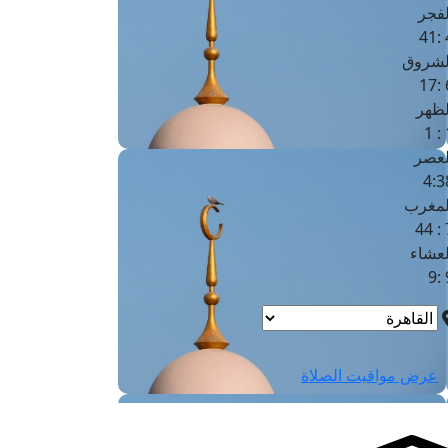
لفجر
4
لشروق
6
لظهر
1
لعصر
4:3
لمغرب
7 
لعشاء
9
عرض مواقيت الصلاة