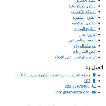
تنمية الأسرة
الفتوى الإلكترونية
المركز الإعلامى
الفتوى الشفوية
الفتوى المكتوبة
التاريخ الهجري
فروع الدار
الحساب الشرعي
خريطة الموقع
فض المنازعات
تدريب الوافدين على الإفتاء
اتصل بنا
حديقة الخالدين - الدراسة - القاهرة ص.ب 11675
107
202-25970400
info@dar-alifta.org