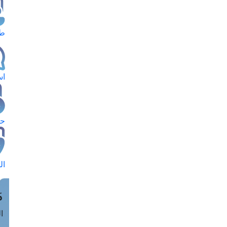
طل
اس
حج
ال
م
الق