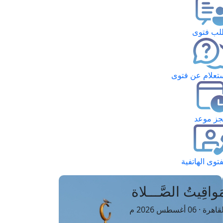
ب فتوى
تعلام عن فتوى
ز موعد
فتوى الهاتفية
َواقِيتُ الصَّـــلاة
اهرة · 06 أغسطس 2026 م