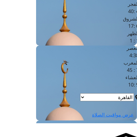
لفجر
4
لشروق
6
لظهر
1
لعصر
4:3
لمغرب
7 
لعشاء
9
عرض مواقيت الصلاة