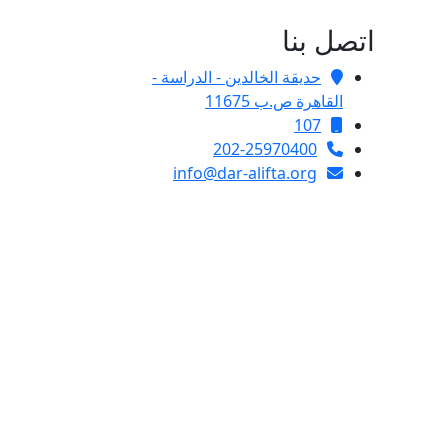
اتصل بنا
حديقة الخالدين - الدراسة -
القاهرة ص.ب 11675
107
202-25970400
info@dar-alifta.org