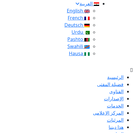
العربية
English
French
Deutsch
Urdu
Pashto
Swahili
Hausa
الرئيسية
فضيلة المفتى
الفتاوى
الإصدارات
الخدمات
المركز الإعلامى
المرئيات
هذا ديننا