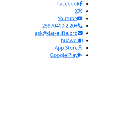
Facebook
X
Youtube
+20 2 25970400
ask@dar-alifta.org
huawei
App Store
Google Play