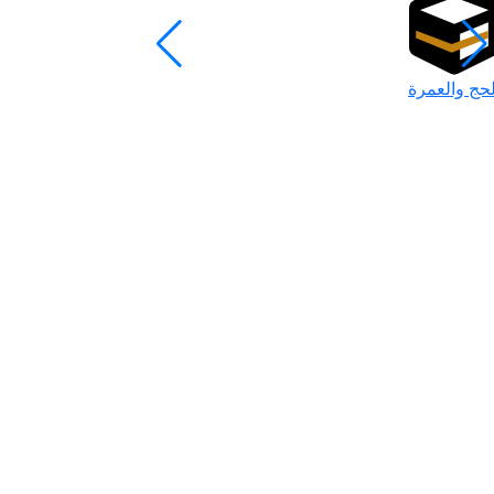
لحج والعمرة
رمضان