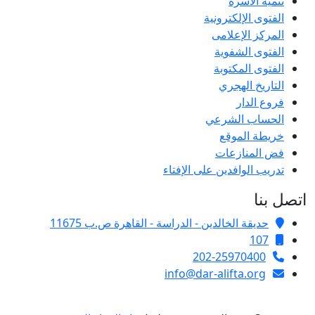
تنمية الأسرة
الفتوى الإلكترونية
المركز الإعلامى
الفتوى الشفوية
الفتوى المكتوبة
التاريخ الهجري
فروع الدار
الحساب الشرعي
خريطة الموقع
فض المنازعات
تدريب الوافدين على الإفتاء
اتصل بنا
حديقة الخالدين - الدراسة - القاهرة ص.ب 11675
107
202-25970400
info@dar-alifta.org