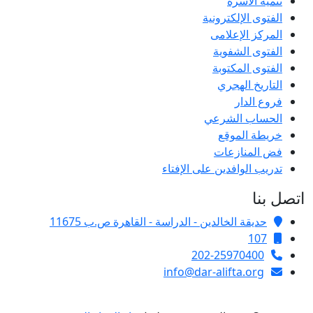
تنمية الأسرة
الفتوى الإلكترونية
المركز الإعلامى
الفتوى الشفوية
الفتوى المكتوبة
التاريخ الهجري
فروع الدار
الحساب الشرعي
خريطة الموقع
فض المنازعات
تدريب الوافدين على الإفتاء
اتصل بنا
حديقة الخالدين - الدراسة - القاهرة ص.ب 11675
107
202-25970400
info@dar-alifta.org