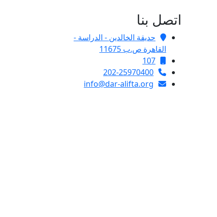
اتصل بنا
حديقة الخالدين - الدراسة -
القاهرة ص.ب 11675
107
202-25970400
info@dar-alifta.org