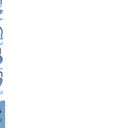
طل
اس
حج
ال
م
الق