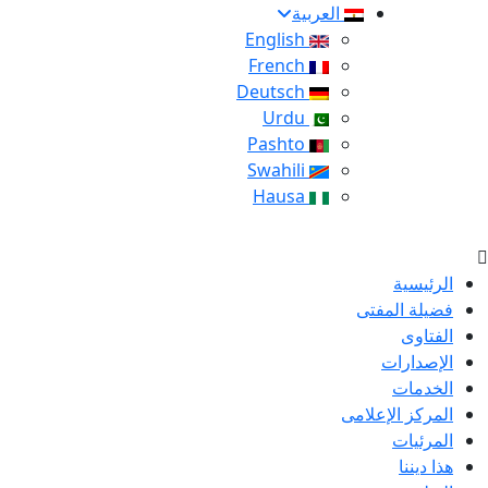
العربية
English
French
Deutsch
Urdu
Pashto
Swahili
Hausa
الرئيسية
فضيلة المفتى
الفتاوى
الإصدارات
الخدمات
المركز الإعلامى
المرئيات
هذا ديننا