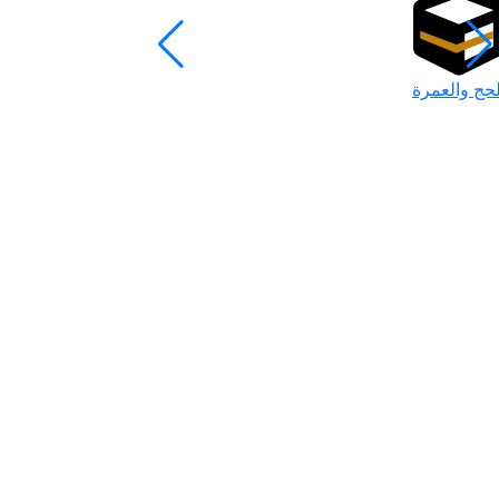
لحج والعمرة
رمضان