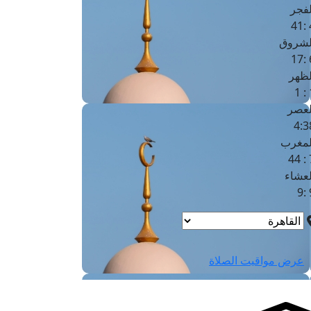
لفجر
4
لشروق
6
لظهر
1
لعصر
4:3
لمغرب
7 
لعشاء
9
عرض مواقيت الصلاة