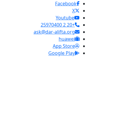
Facebook
X
Youtube
+20 2 25970400
ask@dar-alifta.org
huawei
App Store
Google Play