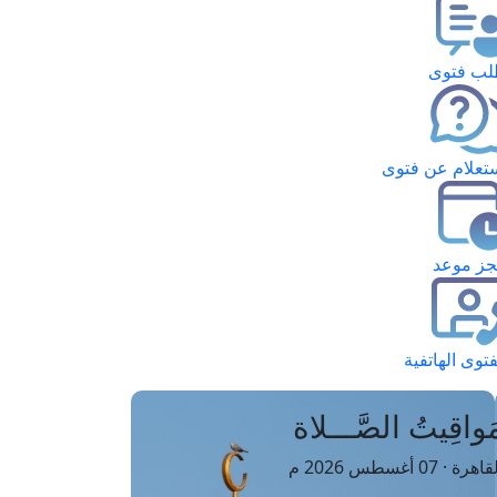
ب فتوى
تعلام عن فتوى
ز موعد
فتوى الهاتفية
َواقِيتُ الصَّـــلاة
اهرة · 07 أغسطس 2026 م