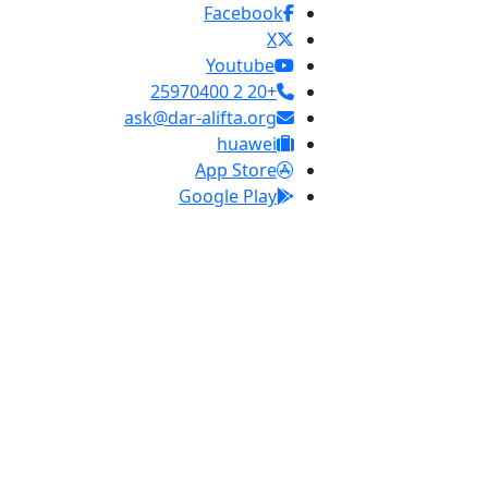
Facebook
X
Youtube
+20 2 25970400
ask@dar-alifta.org
huawei
App Store
Google Play