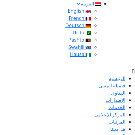
العربية
English
French
Deutsch
Urdu
Pashto
Swahili
Hausa
الرئيسية
فضيلة المفتى
الفتاوى
الإصدارات
الخدمات
المركز الإعلامى
المرئيات
هذا ديننا