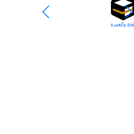
لحج والعمرة
رمضان