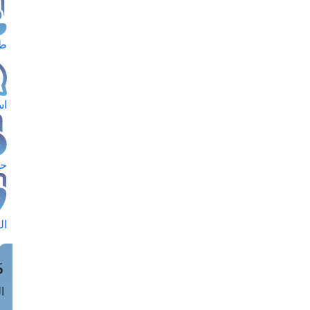
طل
اس
حج
ال
م
الق