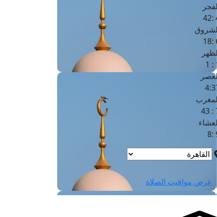
لفجر
4
لشروق
6
لظهر
1
لعصر
4:3
لمغرب
7 
لعشاء
9
عرض مواقيت الصلاة