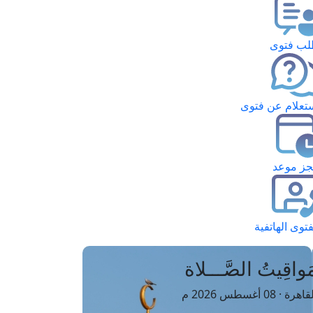
ب فتوى
تعلام عن فتوى
ز موعد
فتوى الهاتفية
َواقِيتُ الصَّـــلاة
اهرة · 08 أغسطس 2026 م