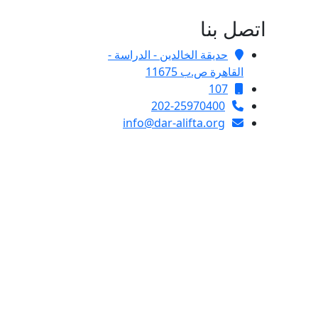
اتصل بنا
حديقة الخالدين - الدراسة -
القاهرة ص.ب 11675
107
202-25970400
info@dar-alifta.org