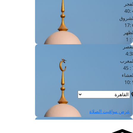
لفجر
4
لشروق
6
لظهر
1
لعصر
4:3
لمغرب
7 
لعشاء
9
عرض مواقيت الصلاة