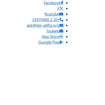
Facebook
X
Youtube
+20 2 25970400
ask@dar-alifta.org
huawei
App Store
Google Play