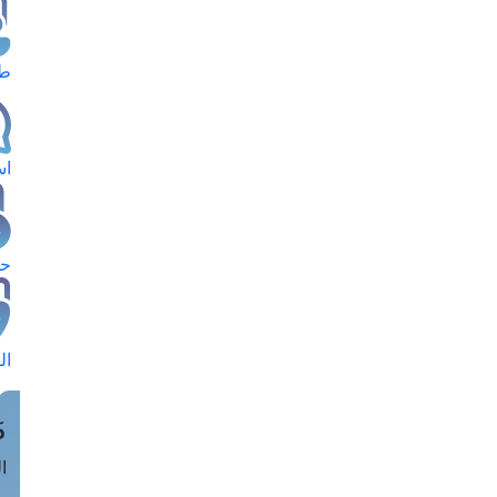
طل
اس
حج
ال
م
الق