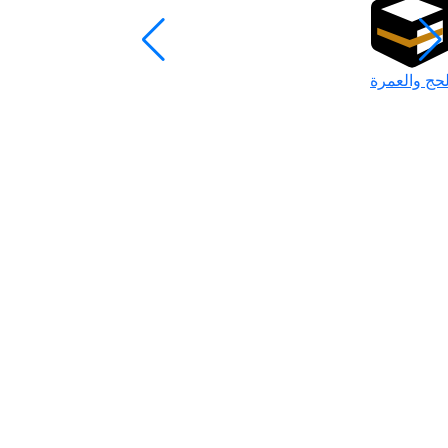
لحج والعمرة
رمضان