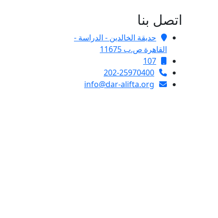
اتصل بنا
حديقة الخالدين - الدراسة -
القاهرة ص.ب 11675
107
202-25970400
info@dar-alifta.org