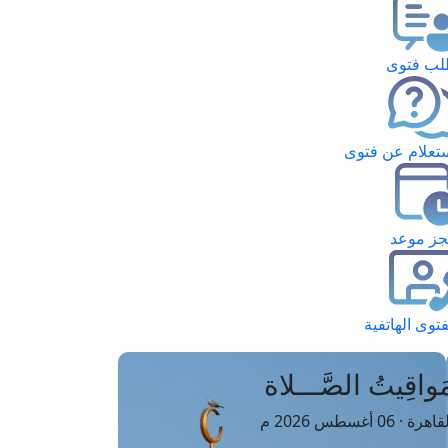
ب فتوى
تعلام عن فتوى
ز موعد
فتوى الهاتفية
َواقِيتُ الصَّـــلاة
اهرة · 06 أغسطس 2026 م