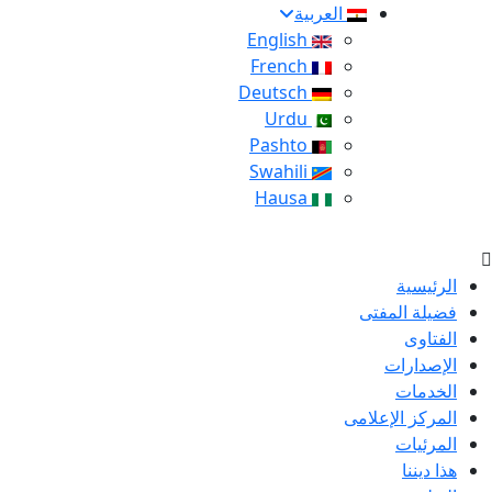
العربية
English
French
Deutsch
Urdu
Pashto
Swahili
Hausa
الرئيسية
فضيلة المفتى
الفتاوى
الإصدارات
الخدمات
المركز الإعلامى
المرئيات
هذا ديننا