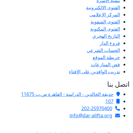
تنمية الأسرة
الفتوى الإلكترونية
المركز الإعلامى
الفتوى الشفوية
الفتوى المكتوبة
التاريخ الهجري
فروع الدار
الحساب الشرعي
خريطة الموقع
فض المنازعات
تدريب الوافدين على الإفتاء
اتصل بنا
حديقة الخالدين - الدراسة - القاهرة ص.ب 11675
107
202-25970400
info@dar-alifta.org