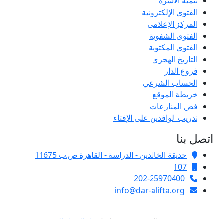
تنمية الأسرة
الفتوى الإلكترونية
المركز الإعلامى
الفتوى الشفوية
الفتوى المكتوبة
التاريخ الهجري
فروع الدار
الحساب الشرعي
خريطة الموقع
فض المنازعات
تدريب الوافدين على الإفتاء
اتصل بنا
حديقة الخالدين - الدراسة - القاهرة ص.ب 11675
107
202-25970400
info@dar-alifta.org