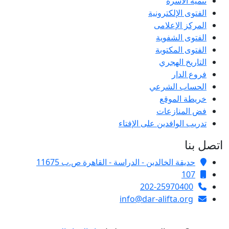
تنمية الأسرة
الفتوى الإلكترونية
المركز الإعلامى
الفتوى الشفوية
الفتوى المكتوبة
التاريخ الهجري
فروع الدار
الحساب الشرعي
خريطة الموقع
فض المنازعات
تدريب الوافدين على الإفتاء
اتصل بنا
حديقة الخالدين - الدراسة - القاهرة ص.ب 11675
107
202-25970400
info@dar-alifta.org