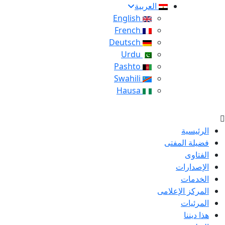
العربية
English
French
Deutsch
Urdu
Pashto
Swahili
Hausa
الرئيسية
فضيلة المفتى
الفتاوى
الإصدارات
الخدمات
المركز الإعلامى
المرئيات
هذا ديننا