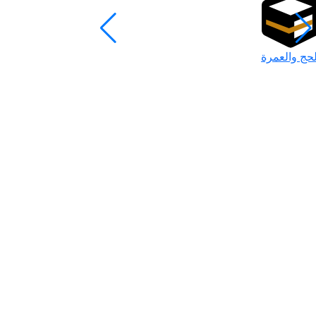
لحج والعمرة
رمضان