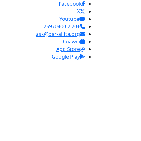
Facebook
X
Youtube
+20 2 25970400
ask@dar-alifta.org
huawei
App Store
Google Play