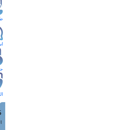
طل
اس
حج
ال
م
الق