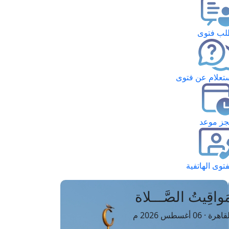
ب فتوى
تعلام عن فتوى
ز موعد
فتوى الهاتفية
َواقِيتُ الصَّـــلاة
اهرة · 06 أغسطس 2026 م