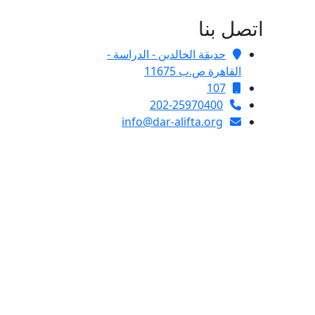
اتصل بنا
حديقة الخالدين - الدراسة -
القاهرة ص.ب 11675
107
202-25970400
info@dar-alifta.org