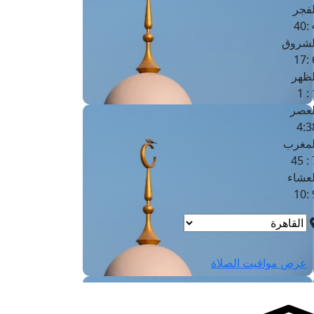
لفجر
4
لشروق
6
لظهر
1
لعصر
4:3
لمغرب
7 
لعشاء
9
عرض مواقيت الصلاة