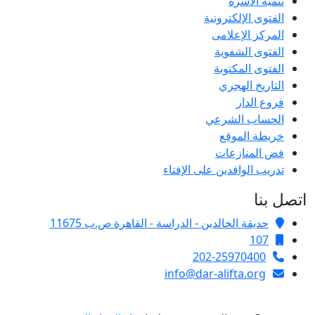
تنمية الأسرة
الفتوى الإلكترونية
المركز الإعلامى
الفتوى الشفوية
الفتوى المكتوبة
التاريخ الهجري
فروع الدار
الحساب الشرعي
خريطة الموقع
فض المنازعات
تدريب الوافدين على الإفتاء
اتصل بنا
حديقة الخالدين - الدراسة - القاهرة ص.ب 11675
107
202-25970400
info@dar-alifta.org