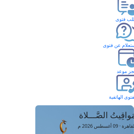
ب فتوى
تعلام عن فتوى
ز موعد
فتوى الهاتفية
َواقِيتُ الصَّـــلاة
اهرة · 09 أغسطس 2026 م