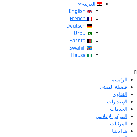
العربية
English
French
Deutsch
Urdu
Pashto
Swahili
Hausa
الرئيسية
فضيلة المفتى
الفتاوى
الإصدارات
الخدمات
المركز الإعلامى
المرئيات
هذا ديننا