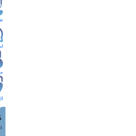
طل
اس
حج
ال
م
الق