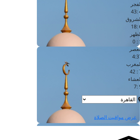
لفجر
4
لشروق
6
لظهر
1
لعصر
4:3
لمغرب
7 
لعشاء
9
عرض مواقيت الصلاة