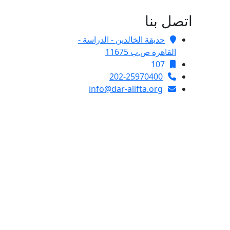
اتصل بنا
حديقة الخالدين - الدراسة -
القاهرة ص.ب 11675
107
202-25970400
info@dar-alifta.org