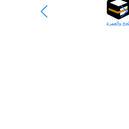
لحج والعمرة
رمضان