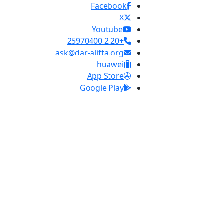
Facebook
X
Youtube
+20 2 25970400
ask@dar-alifta.org
huawei
App Store
Google Play