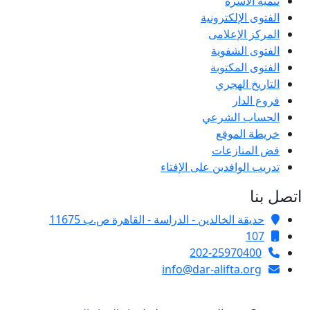
تنمية الأسرة
الفتوى الإلكترونية
المركز الإعلامى
الفتوى الشفوية
الفتوى المكتوبة
التاريخ الهجري
فروع الدار
الحساب الشرعي
خريطة الموقع
فض المنازعات
تدريب الوافدين على الإفتاء
اتصل بنا
حديقة الخالدين - الدراسة - القاهرة ص.ب 11675
107
202-25970400
info@dar-alifta.org