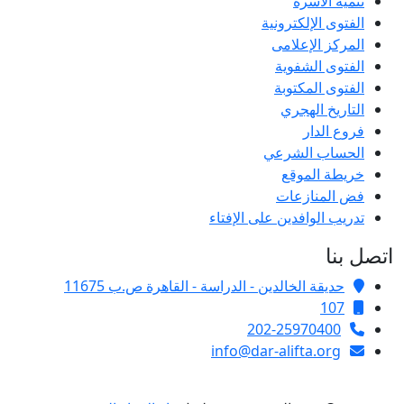
تنمية الأسرة
الفتوى الإلكترونية
المركز الإعلامى
الفتوى الشفوية
الفتوى المكتوبة
التاريخ الهجري
فروع الدار
الحساب الشرعي
خريطة الموقع
فض المنازعات
تدريب الوافدين على الإفتاء
اتصل بنا
حديقة الخالدين - الدراسة - القاهرة ص.ب 11675
107
202-25970400
info@dar-alifta.org